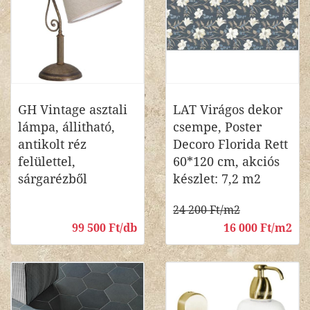
GH Vintage asztali
LAT Virágos dekor
lámpa, állitható,
csempe, Poster
antikolt réz
Decoro Florida Rett
felülettel,
60*120 cm, akciós
sárgarézből
készlet: 7,2 m2
24 200 Ft/m2
99 500 Ft/db
16 000 Ft/m2