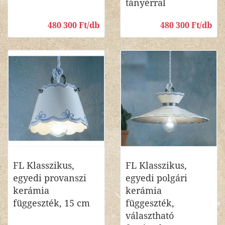
tányérral
480 300 Ft/db
480 300 Ft/db
FL Klasszikus,
FL Klasszikus,
egyedi provanszi
egyedi polgári
kerámia
kerámia
függeszték, 15 cm
függeszték,
választható