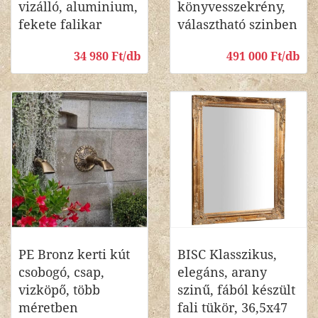
vizálló, aluminium,
könyvesszekrény,
fekete falikar
választható szinben
34 980 Ft/db
491 000 Ft/db
PE Bronz kerti kút
BISC Klasszikus,
csobogó, csap,
elegáns, arany
vizköpő, több
szinű, fából készült
méretben
fali tükör, 36,5x47