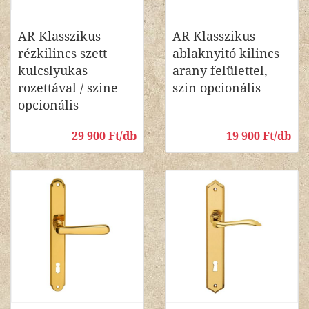
AR Klasszikus
AR Klasszikus
rézkilincs szett
ablaknyitó kilincs
kulcslyukas
arany felülettel,
rozettával / szine
szin opcionális
opcionális
29 900 Ft/db
19 900 Ft/db