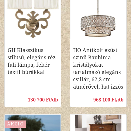
GH Klasszikus
HO Antikolt ezüst
stilusú, elegáns réz
szinű Bauhinia
fali lámpa, fehér
kristályokat
textil búrákkal
tartalmazó elegáns
csillár, 62,2 cm
átmérővel, hat izzós
130 700 Ft/db
968 100 Ft/db
AKCIÓ