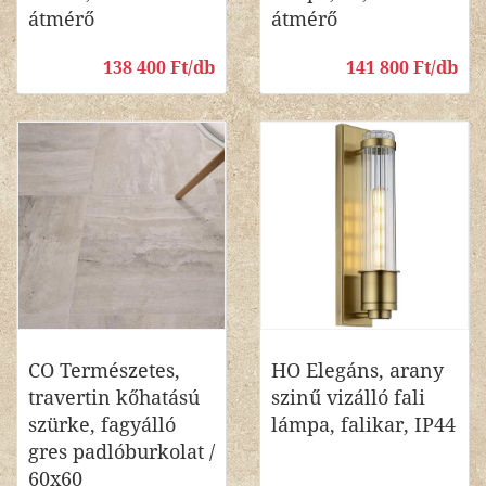
átmérő
átmérő
138 400 Ft/db
141 800 Ft/db
CO Természetes,
HO Elegáns, arany
travertin kőhatású
szinű vizálló fali
szürke, fagyálló
lámpa, falikar, IP44
gres padlóburkolat /
60x60