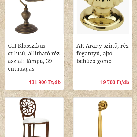
GH Klasszikus
AR Arany színű, réz
stilusú, állitható réz
fogantyú, ajtó
asztali lámpa, 39
behúzó gomb
cm magas
131 900 Ft/db
19 700 Ft/db