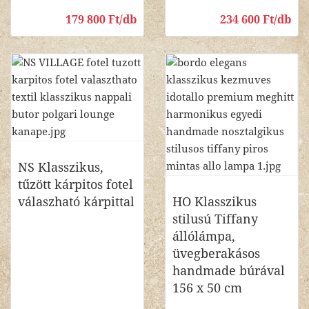
179 800 Ft/db
234 600 Ft/db
NS Klasszikus,
tűzött kárpitos fotel
válaszható kárpittal
HO Klasszikus
stilusú Tiffany
állólámpa,
üvegberakásos
handmade búrával
156 x 50 cm