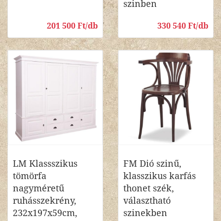
szinben
201 500 Ft/db
330 540 Ft/db
LM Klassszikus
FM Dió szinű,
tömörfa
klasszikus karfás
nagyméretű
thonet szék,
ruhásszekrény,
választható
232x197x59cm,
szinekben