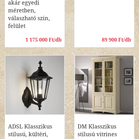
akár egyedi
méretben,
válaszható szin,
felület
1 175 000 Ft/db
89 900 Ft/db
ADSL Klasszikus
DM Klasszikus
stilusú, kültéri,
stilusú vitrines