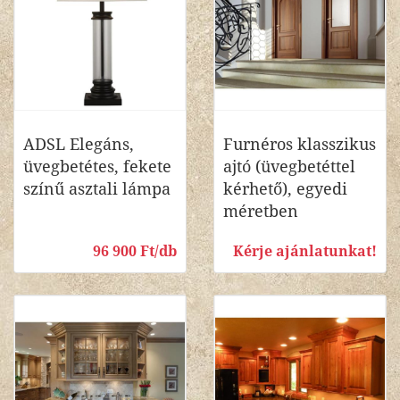
ADSL Elegáns,
Furnéros klasszikus
üvegbetétes, fekete
ajtó (üvegbetéttel
színű asztali lámpa
kérhető), egyedi
méretben
96 900 Ft/db
Kérje ajánlatunkat!