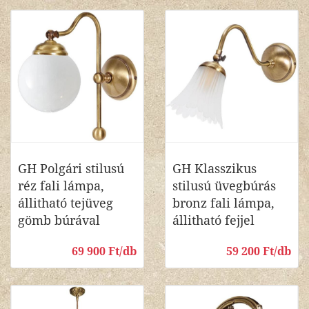
GH Polgári stilusú
GH Klasszikus
réz fali lámpa,
stilusú üvegbúrás
állitható tejüveg
bronz fali lámpa,
gömb búrával
állitható fejjel
69 900 Ft/db
59 200 Ft/db