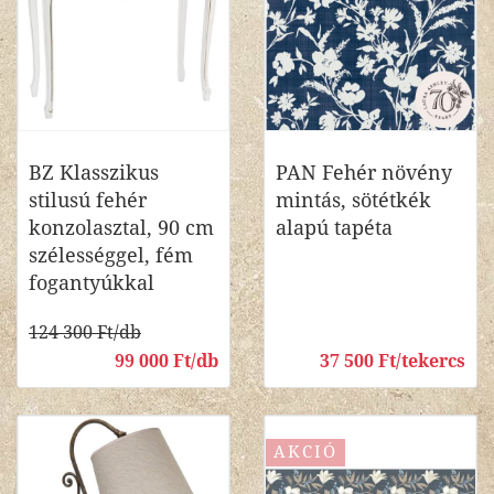
BZ Klasszikus
PAN Fehér növény
stilusú fehér
mintás, sötétkék
konzolasztal, 90 cm
alapú tapéta
szélességgel, fém
fogantyúkkal
124 300 Ft/db
99 000 Ft/db
37 500 Ft/tekercs
AKCIÓ