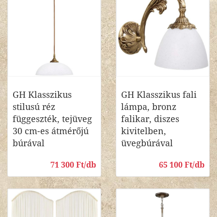
GH Klasszikus
GH Klasszikus fali
stilusú réz
lámpa, bronz
függeszték, tejüveg
falikar, diszes
30 cm-es átmérőjú
kivitelben,
búrával
üvegbúrával
71 300 Ft/db
65 100 Ft/db