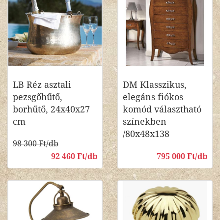
LB Réz asztali
DM Klasszikus,
pezsgőhűtő,
elegáns fiókos
borhűtő, 24x40x27
komód választható
cm
színekben
/80x48x138
98 300 Ft/db
92 460 Ft/db
795 000 Ft/db