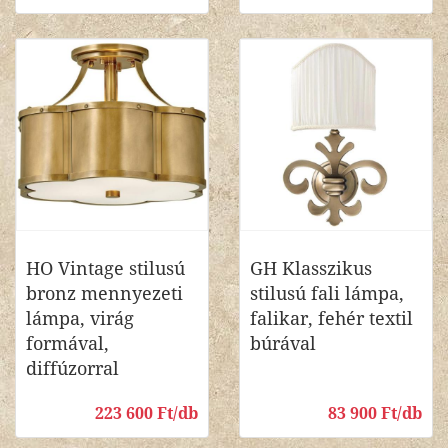
HO Vintage stilusú
GH Klasszikus
bronz mennyezeti
stilusú fali lámpa,
lámpa, virág
falikar, fehér textil
formával,
búrával
diffúzorral
223 600 Ft/db
83 900 Ft/db