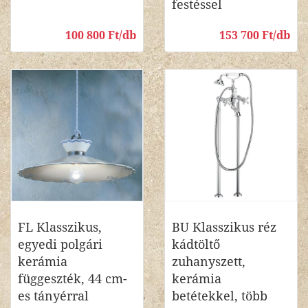
festéssel
100 800 Ft/db
153 700 Ft/db
FL Klasszikus,
BU Klasszikus réz
egyedi polgári
kádtöltő
kerámia
zuhanyszett,
függeszték, 44 cm-
kerámia
es tányérral
betétekkel, több