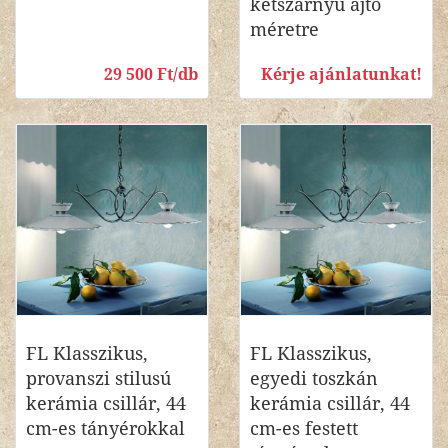
kétszárnyú ajtó
méretre
29 500 Ft/db
Kérje ajánlatunkat!
FL Klasszikus,
FL Klasszikus,
provanszi stilusú
egyedi toszkán
kerámia csillár, 44
kerámia csillár, 44
cm-es tányérokkal
cm-es festett