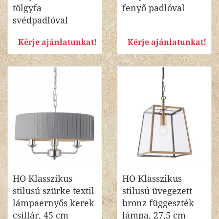
tölgyfa
fenyő padlóval
svédpadlóval
Kérje ajánlatunkat!
Kérje ajánlatunkat!
HO Klasszikus
HO Klasszikus
stilusú szürke textil
stilusú üvegezett
lámpaernyős kerek
bronz függeszték
csillár, 45 cm
lámpa, 27,5 cm