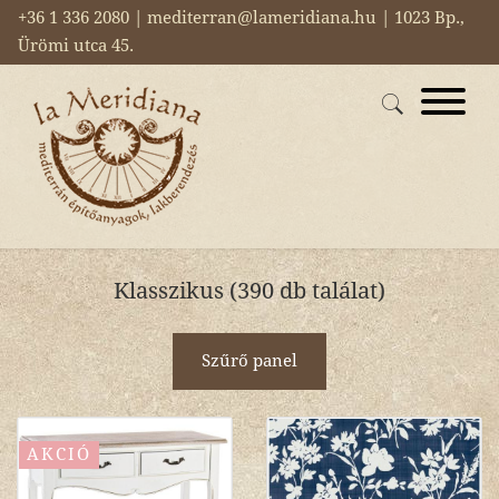
+36 1 336 2080 | mediterran@lameridiana.hu | 1023 Bp.,
Ürömi utca 45.
Klasszikus (390 db találat)
Szűrő panel
AKCIÓ