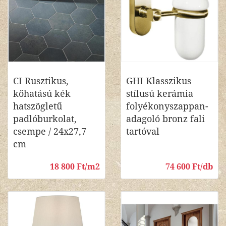
CI Rusztikus,
GHI Klasszikus
kőhatású kék
stílusú kerámia
hatszögletű
folyékonyszappan-
padlóburkolat,
adagoló bronz fali
csempe / 24x27,7
tartóval
cm
18 800 Ft/m2
74 600 Ft/db