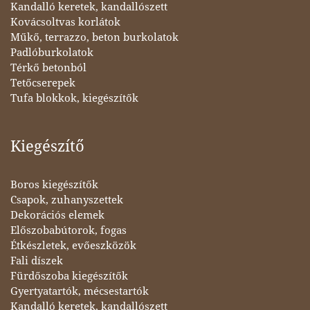
Kandalló keretek, kandallószett
Kovácsoltvas korlátok
Műkő, terrazzo, beton burkolatok
Padlóburkolatok
Térkő betonból
Tetőcserepek
Tufa blokkok, kiegészítők
Kiegészítő
Boros kiegészítők
Csapok, zuhanyszettek
Dekorációs elemek
Előszobabútorok, fogas
Étkészletek, evőeszközök
Fali díszek
Fürdőszoba kiegészítők
Gyertyatartók, mécsestartók
Kandalló keretek, kandallószett