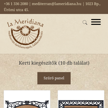
+36 1 336 2080 | mediterran@lameridiana.hu | 1023 Bp.,
Ürömi utca 45.
Kerti kiegészítők (10 db találat)
Szűrő panel