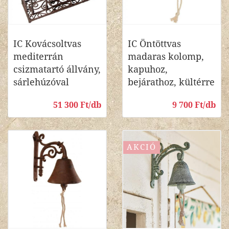
IC Kovácsoltvas
IC Öntöttvas
mediterrán
madaras kolomp,
csizmatartó állvány,
kapuhoz,
sárlehúzóval
bejárathoz, kültérre
51 300 Ft/db
9 700 Ft/db
AKCIÓ