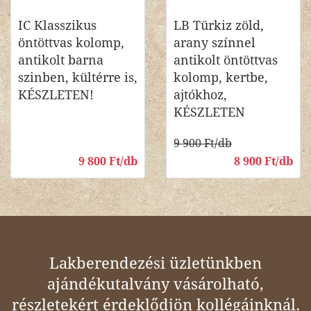
IC Klasszikus
LB Türkiz zöld,
öntöttvas kolomp,
arany színnel
antikolt barna
antikolt öntöttvas
szinben, kültérre is,
kolomp, kertbe,
KÉSZLETEN!
ajtókhoz,
KÉSZLETEN
9 900 Ft/db
9 800 Ft/db
8 900 Ft/db
Lakberendezési üzletünkben
ajándékutalvány vásárolható,
részletekért érdeklődjön kollégáinknál.