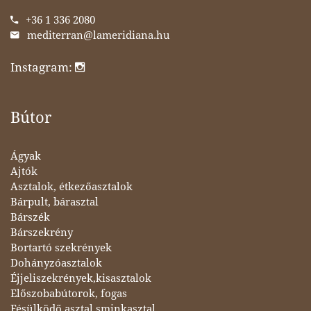
+36 1 336 2080
mediterran@lameridiana.hu
Instagram:
Bútor
Ágyak
Ajtók
Asztalok, étkezőasztalok
Bárpult, bárasztal
Bárszék
Bárszekrény
Bortartó szekrények
Dohányzóasztalok
Éjjeliszekrények,kisasztalok
Előszobabútorok, fogas
Fésülködő asztal,sminkasztal