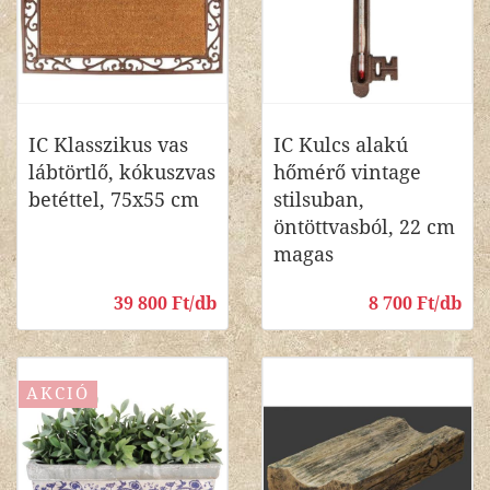
IC Klasszikus vas
IC Kulcs alakú
lábtörtlő, kókuszvas
hőmérő vintage
betéttel, 75x55 cm
stilsuban,
öntöttvasból, 22 cm
magas
39 800 Ft/db
8 700 Ft/db
AKCIÓ