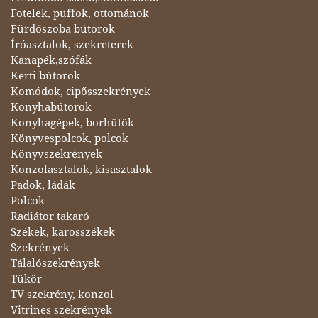
Fotelek, puffok, ottománok
Fürdőszoba bútorok
Íróasztalok, szekreterek
Kanapék,szófák
Kerti bútorok
Komódok, cipősszekrények
Konyhabútorok
Konyhagépek, borhűtők
Könyvespolcok, polcok
Könyvszekrények
Konzolasztalok, kisasztalok
Padok, ládák
Polcok
Radiátor takaró
Székek, karosszékek
Szekrények
Tálalószekrények
Tükör
TV szekrény, konzol
Vitrines szekrények