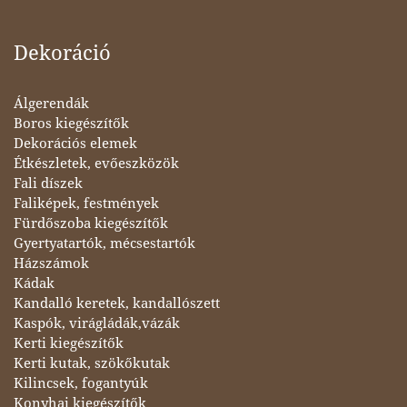
Dekoráció
Álgerendák
Boros kiegészítők
Dekorációs elemek
Étkészletek, evőeszközök
Fali díszek
Faliképek, festmények
Fürdőszoba kiegészítők
Gyertyatartók, mécsestartók
Házszámok
Kádak
Kandalló keretek, kandallószett
Kaspók, virágládák,vázák
Kerti kiegészítők
Kerti kutak, szökőkutak
Kilincsek, fogantyúk
Konyhai kiegészítők