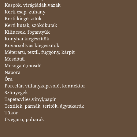
Kaspók, virágládák,vázák
Kerti csap, zuhany
Kerti kiegészítők
Kerti kutak, szökőkutak
Kilincsek, fogantyúk
Konyhai kiegészítők
Kovácsoltvas kiegészítők
Méteráru, textil, függöny, kárpit
Mosdótál
Mosogató,mosdó
Napóra
Óra
Porcelán villanykapcsoló, konnektor
Szőnyegek
Tapéta:vlies,vinyl,papír
Textilek, párnák, teritők, ágytakarók
Tükör
Üvegáru, poharak