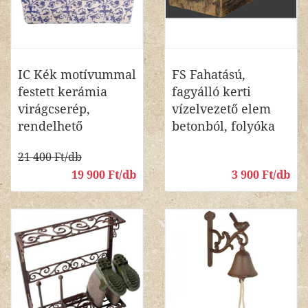
IC Kék motívummal
FS Fahatású,
festett kerámia
fagyálló kerti
virágcserép,
vízelvezető elem
rendelhető
betonból, folyóka
21 400 Ft/db
19 900 Ft/db
3 900 Ft/db