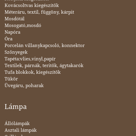
Kovácsoltvas kiegészítők
Méteráru, textil, függöny, kárpit
Mosdótál
Mosogató,mosdó
Napóra
Óra
Porcelán villanykapcsoló, konnektor
Szőnyegek
Tapéta:vlies,vinyl,papír
Textilek, párnák, teritők, ágytakarók
Tufa blokkok, kiegészítők
Tükör
Üvegáru, poharak
Lámpa
Állólámpák
Asztali lámpák