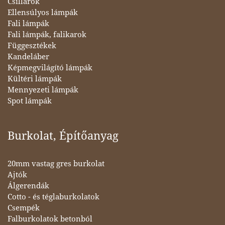
Csillárok
Ellensúlyos lámpák
Fali lámpák
Fali lámpák, falikarok
Függesztékek
Kandeláber
Képmegvilágító lámpák
Kültéri lámpák
Mennyezeti lámpák
Spot lámpák
Burkolat, Építőanyag
20mm vastag gres burkolat
Ajtók
Álgerendák
Cotto - és téglaburkolatok
Csempék
Falburkolatok betonból