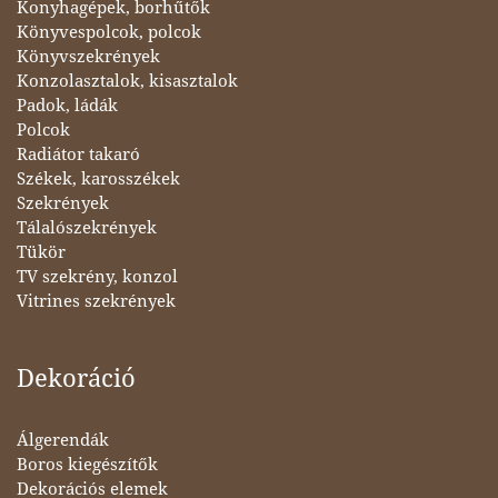
Konyhagépek, borhűtők
Könyvespolcok, polcok
Könyvszekrények
Konzolasztalok, kisasztalok
Padok, ládák
Polcok
Radiátor takaró
Székek, karosszékek
Szekrények
Tálalószekrények
Tükör
TV szekrény, konzol
Vitrines szekrények
Dekoráció
Álgerendák
Boros kiegészítők
Dekorációs elemek