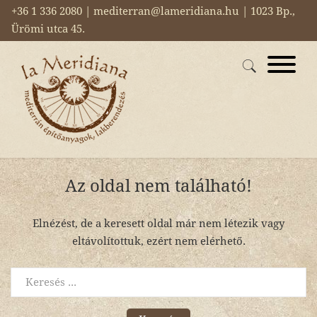
+36 1 336 2080 | mediterran@lameridiana.hu | 1023 Bp.,
Ürömi utca 45.
Az oldal nem található!
Elnézést, de a keresett oldal már nem létezik vagy
eltávolítottuk, ezért nem elérhető.