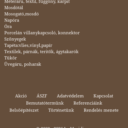
Méteráru, textil, függöny, kárpit
Mosdótál
Mosogató,mosdó
Napóra
Óra
Porcelán villanykapcsoló, konnektor
Szőnyegek
Tapéta:vlies,vinyl,papír
Textilek, párnák, teritők, ágytakarók
Tükör
Üvegáru, poharak
Akció
ÁSZF
Adatvédelem
Kapcsolat
Bemutatótermünk
Referenciáink
Belsőépítészet
Történetünk
Rendelés menete