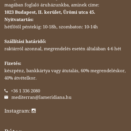
magában foglaló áruházunkba, aminek címe:
1023 Budapest, II. kerület, Ürömi utca 45.
Nyitvatartás:
hétfőtől péntekig: 10-18h, szombaton: 10-14h
Szállítási határidő:
raktárról azonnal, megrendelés esetén általában 4-6 hét
Fizetés:
készpénz, bankkártya vagy átutalás, 60% megrendeléskor,
40% átvételkor.
+36 1 336 2080
mediterran@lameridiana.hu
Instagram: