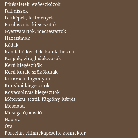
Étkészletek, evőeszközök
Fali díszek
Faliképek, festmények
Fürdőszoba kiegészítők
Gyertyatartók, mécsestartók
Házszámok
Kádak
Kandalló keretek, kandallószett
Kaspók, virágládák,vázák
Kerti kiegészítők
Kerti kutak, szökőkutak
Kilincsek, fogantyúk
Konyhai kiegészítők
Kovácsoltvas kiegészítők
Méteráru, textil, függöny, kárpit
Mosdótál
Mosogató,mosdó
Napóra
Óra
Porcelán villanykapcsoló, konnektor