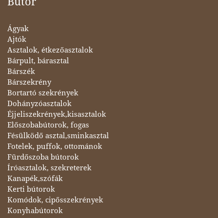
Bútor
Ágyak
Ajtók
Asztalok, étkezőasztalok
Bárpult, bárasztal
Bárszék
Bárszekrény
Bortartó szekrények
Dohányzóasztalok
Éjjeliszekrények,kisasztalok
Előszobabútorok, fogas
Fésülködő asztal,sminkasztal
Fotelek, puffok, ottománok
Fürdőszoba bútorok
Íróasztalok, szekreterek
Kanapék,szófák
Kerti bútorok
Komódok, cipősszekrények
Konyhabútorok