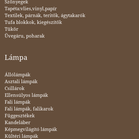
Szőnyegek
Tapéta:vlies,vinyl,papír
Textilek, párnák, teritők, ágytakarók
Tufa blokkok, kiegészítők
Tükör
Üvegáru, poharak
Lámpa
Állólámpák
Asztali lámpák
Csillárok
Ellensúlyos lámpák
Fali lámpák
Fali lámpák, falikarok
Függesztékek
Kandeláber
Képmegvilágító lámpák
Kültéri lámpák