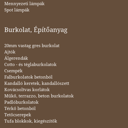
Mennyezeti lámpák
Spot lámpák
Burkolat, Építőanyag
20mm vastag gres burkolat
Ajtók
Álgerendák
Cotto - és téglaburkolatok
Csempék
Falburkolatok betonból
Kandalló keretek, kandallószett
Kovácsoltvas korlátok
Műkő, terrazzo, beton burkolatok
Padlóburkolatok
Térkő betonból
Tetőcserepek
Tufa blokkok, kiegészítők