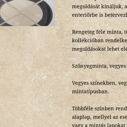
megoldását kínáljuk, 
enteriőrbe is betervez
Rengeteg féle minta, t
kollekcióban rendelk
megoldásokat lehet elé
Szőnyegminta, vegyes
Vegyes színekben, veg
mintatípusban.
Többféle színben ren
alaplap, mellyel az ese
vagy a mintás lapokat