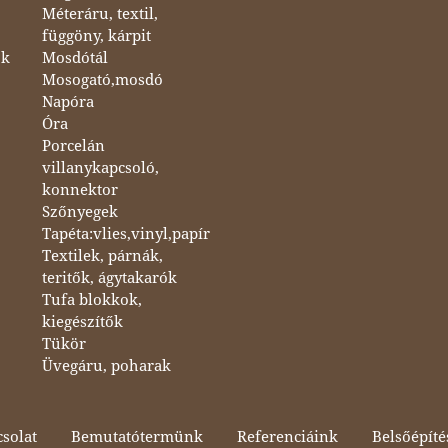
Méteráru, textil,
függöny, kárpit
ok
Mosdótál
Mosogató,mosdó
Napóra
Óra
Porcelán
villanykapcsoló,
konnektor
Szőnyegek
Tapéta:vlies,vinyl,papír
Textilek, párnák,
teritők, ágytakarók
Tufa blokkok,
kiegészítők
Tükör
Üvegáru, poharak
solat
Bemutatótermünk
Referenciáink
Belsőépíté