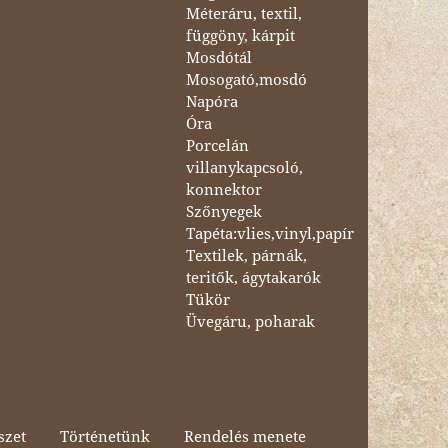
Méteráru, textil,
függöny, kárpit
Mosdótál
Mosogató,mosdó
Napóra
Óra
Porcelán
villanykapcsoló,
konnektor
Szőnyegek
Tapéta:vlies,vinyl,papír
Textilek, párnák,
teritők, ágytakarók
Tükör
Üvegáru, poharak
szet
Történetünk
Rendelés menete