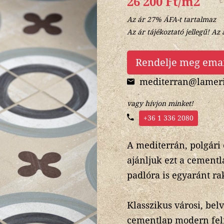
26 200 Ft/m2
Az ár 27% ÁFA-t tartalmaz
Az ár tájékoztató jellegű! Az 
Rendelje meg ema
mediterran@lameri
vagy hívjon minket!
+36 1 336 2080
A mediterrán, polgári 
ajánljuk ezt a cementl
padlóra is egyaránt ra
Klasszikus városi, bel
cementlap modern felf