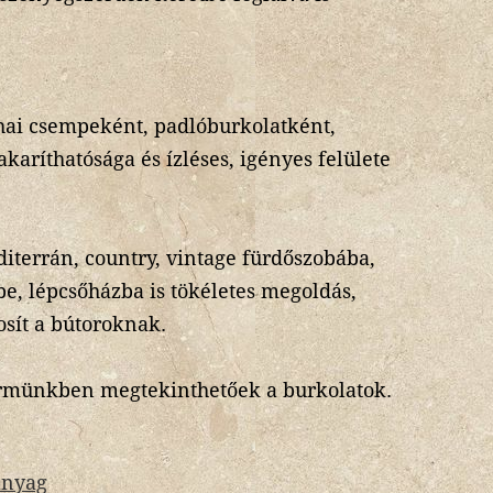
yhai csempeként, padlóburkolatként,
 takaríthatósága és ízléses, igényes felülete
iterrán, country, vintage fürdőszobába,
e, lépcsőházba is tökéletes megoldás,
osít a bútoroknak.
rmünkben megtekinthetőek a burkolatok.
anyag