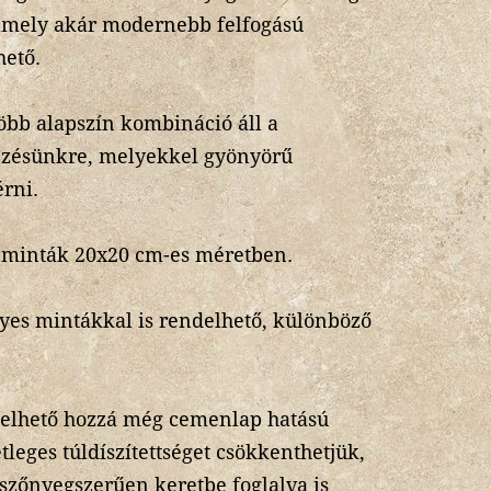
amely akár modernebb felfogású
hető.
öbb alapszín kombináció áll a
ezésünkre, melyekkel gyönyörű
rni.
 minták 20x20 cm-es méretben.
yes mintákkal is rendelhető, különböző
delhető hozzá még cemenlap hatású
tleges túldíszítettséget csökkenthetjük,
 szőnyegszerűen keretbe foglalva is