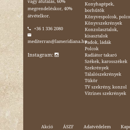
vagy átutalás, 60%
Konyhagépek,
megrendeléskor, 40%
borhűtők
átvételkor.
Könyvespolcok, polc
Könyvszekrények
+36 1 336 2080
Konzolasztalok,
kisasztalok
mediterran@lameridiana.hu
Padok, ládák
Polcok
Instagram:
Radiátor takaró
Székek, karosszékek
Szekrények
Tálalószekrények
Tükör
TV szekrény, konzol
Vitrines szekrények
Akció
ÁSZF
Adatvédelem
Kapc