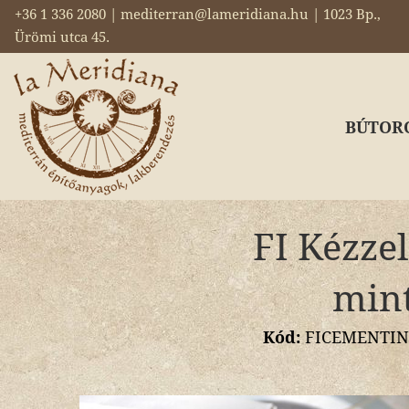
+36 1 336 2080 | mediterran@lameridiana.hu | 1023 Bp.,
Ürömi utca 45.
BÚTOR
FI Kézzel
mint
Kód:
FICEMENTINEI