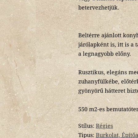
betervezhetjük.
Beltérre ajánlott kon
járólapként is, itt is a
a legnagyobb előny.
Rusztikus, elegáns med
zuhanyfülkébe, előtérb
gyönyörű hátteret bizt
550 m2-es bemutatóte
Stílus:
Régies
Tipus:
Burkolat, Építő