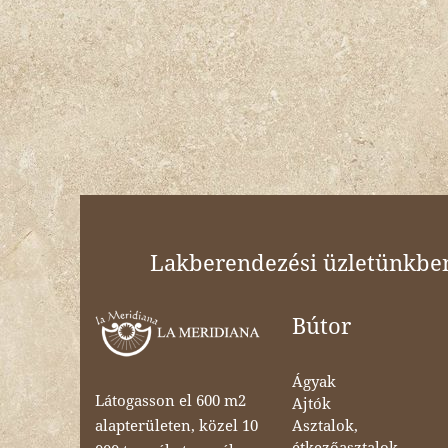
Lakberendezési üzletünkben 
Bútor
Ágyak
Látogasson el 600 m2
Ajtók
Asztalok,
alapterületen, közel 10
étkezőasztalok