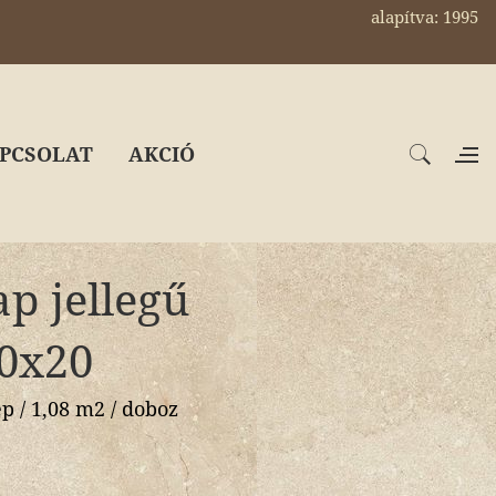
alapítva: 1995
PCSOLAT
AKCIÓ
ap jellegű
20x20
 / 1,08 m2 / doboz