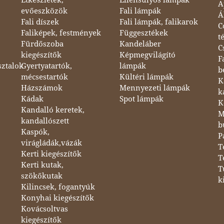
A
evőeszközök
Fali lámpák
Á
Fali díszek
Fali lámpák, falikarok
C
Faliképek, festmények
Függesztékek
t
Fürdőszoba
Kandeláber
C
kiegészítők
Képmegvilágító
F
sztalok
Gyertyatartók,
lámpák
b
mécsestartók
Kültéri lámpák
K
Házszámok
Mennyezeti lámpák
k
Kádak
Spot lámpák
K
Kandalló keretek,
M
kandallószett
b
Kaspók,
P
virágládák,vázák
T
Kerti kiegészítők
T
Kerti kutak,
T
szökőkutak
k
Kilincsek, fogantyúk
Konyhai kiegészítők
Kovácsoltvas
kiegészítők