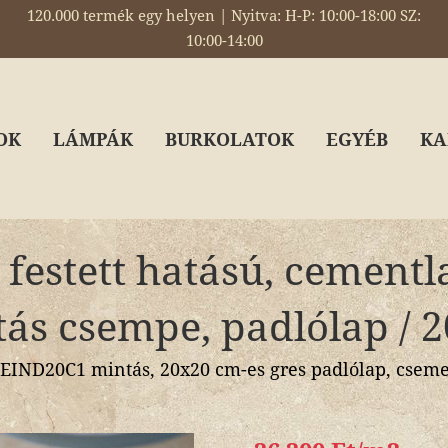
120.000 termék egy helyen | Nyitva: H-P: 10:00-18:00 SZ:
10:00-14:00
OK
LÁMPÁK
BURKOLATOK
EGYÉB
KA
 festett hatású, cementl
ás csempe, padlólap / 
ND20C1 mintás, 20x20 cm-es gres padlólap, csemep