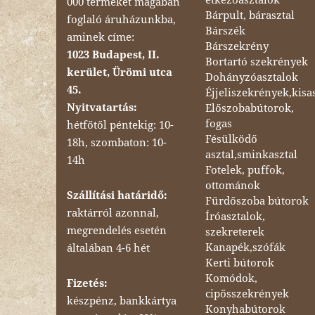
000 terméket magában
Bárpult, bárasztal
foglaló áruházunkba,
Bárszék
aminek címe:
Bárszekrény
1023 Budapest, II.
Bortartó szekrények
kerület, Ürömi utca
Dohányzóasztalok
45.
Éjjeliszekrények,kisa
Nyitvatartás:
Előszobabútorok,
fogas
hétfőtől péntekig: 10-
Fésülködő
18h, szombaton: 10-
asztal,sminkasztal
14h
Fotelek, puffok,
ottománok
Szállítási határidő:
Fürdőszoba bútorok
raktárról azonnal,
Íróasztalok,
megrendelés esetén
szekreterek
Kanapék,szófák
általában 4-6 hét
Kerti bútorok
Komódok,
Fizetés:
cipősszekrények
készpénz, bankkártya
Konyhabútorok