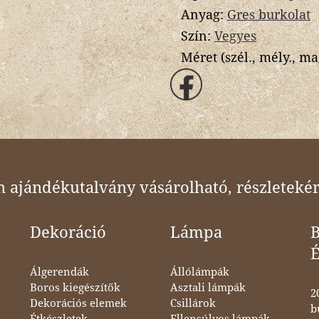
Anyag:
Gres burkolat
Szín:
Vegyes
Méret (szél., mély., ma
ajándékutalvány vásárolható, részletekér
Dekoráció
Lámpa
B
Álgerendák
Állólámpák
Boros kiegészítők
Asztali lámpák
2
Dekorációs elemek
Csillárok
b
Étkészletek,
Ellensúlyos lámpák