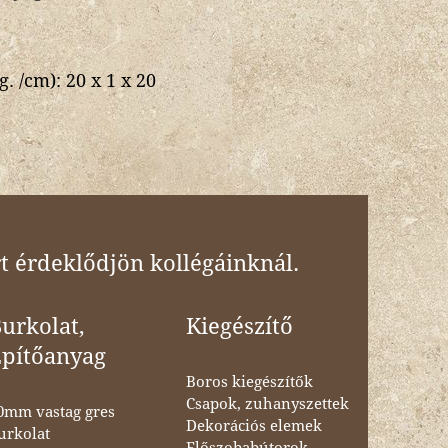
g. /cm):
20 x 1 x 20
t érdeklődjön kollégáinknál.
urkolat,
Kiegészítő
Építőanyag
Boros kiegészítők
Csapok, zuhanyszettek
0mm vastag gres
Dekorációs elemek
urkolat
Előszobabútorok,