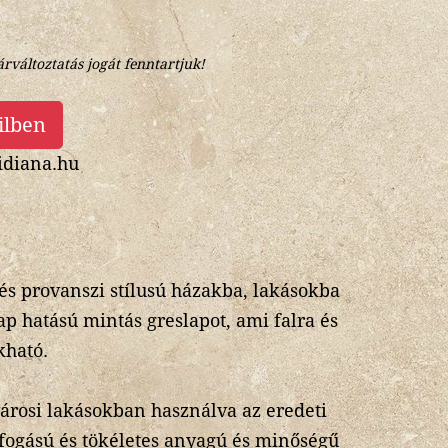
árváltoztatás jogát fenntartjuk!
ilben
diana.hu
és provanszi stílusú házakba, lakásokba
ap hatású mintás greslapot, ami falra és
kható.
városi lakásokban használva az eredeti
ogású és tökéletes anyagú és minőségű