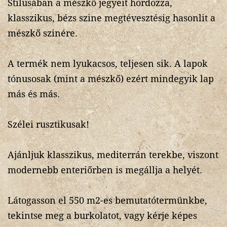
Stilusában a mészkő jegyeit hordozza,
klasszikus, bézs szine megtévesztésig hasonlit a
mészkő szinére.
A termék nem lyukacsos, teljesen sik. A lapok
tónusosak (mint a mészkő) ezért mindegyik lap
más és más.
Szélei rusztikusak!
Ajánljuk klasszikus, mediterrán terekbe, viszont
modernebb enteriőrben is megállja a helyét.
Látogasson el 550 m2-es bemutatótermünkbe,
tekintse meg a burkolatot, vagy kérje képes