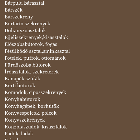
Bárpult, bárasztal
Bárszék
Bárszekrény
Bortartó szekrények
Dohányzóasztalok
Éjjeliszekrények,kisasztalok
Előszobabútorok, fogas
Fésülködő asztal,sminkasztal
Fotelek, puffok, ottománok
Fürdőszoba bútorok
Íróasztalok, szekreterek
Kanapék,szófák
Kerti bútorok
Komódok, cipősszekrények
Konyhabútorok
Konyhagépek, borhűtők
Könyvespolcok, polcok
Könyvszekrények
Konzolasztalok, kisasztalok
Padok, ládák