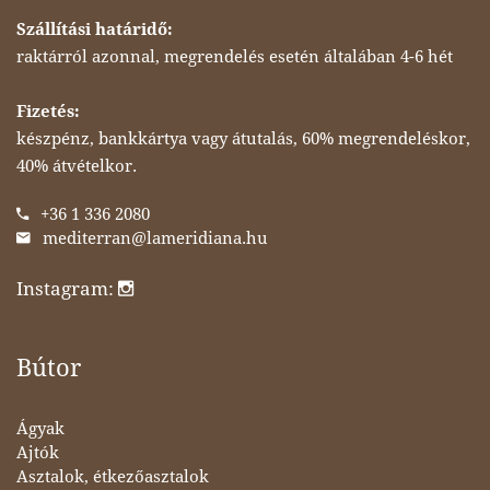
Szállítási határidő:
raktárról azonnal, megrendelés esetén általában 4-6 hét
Fizetés:
készpénz, bankkártya vagy átutalás, 60% megrendeléskor,
40% átvételkor.
+36 1 336 2080
mediterran@lameridiana.hu
Instagram:
Bútor
Ágyak
Ajtók
Asztalok, étkezőasztalok