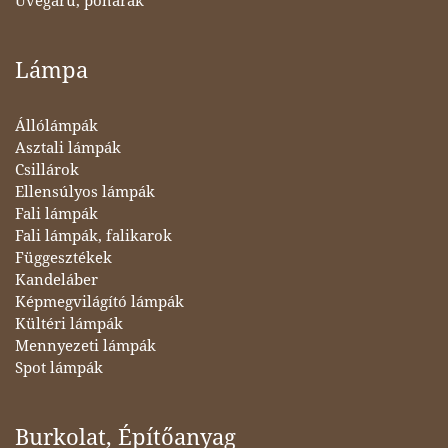
Üvegáru, poharak
Lámpa
Állólámpák
Asztali lámpák
Csillárok
Ellensúlyos lámpák
Fali lámpák
Fali lámpák, falikarok
Függesztékek
Kandeláber
Képmegvilágító lámpák
Kültéri lámpák
Mennyezeti lámpák
Spot lámpák
Burkolat, Építőanyag