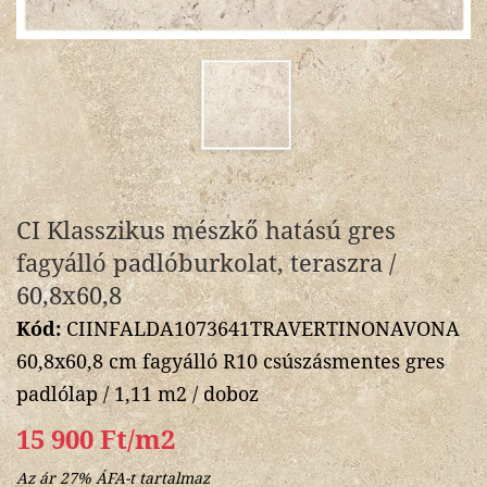
CI Klasszikus mészkő hatású gres
fagyálló padlóburkolat, teraszra /
60,8x60,8
Kód:
CIINFALDA1073641TRAVERTINONAVONA
60,8x60,8 cm fagyálló R10 csúszásmentes gres
padlólap / 1,11 m2 / doboz
15 900 Ft/m2
Az ár 27% ÁFA-t tartalmaz