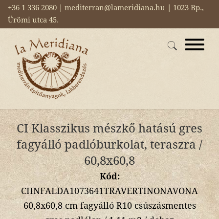
+36 1 336 2080 | mediterran@lameridiana.hu | 1023 Bp.,
Ürömi utca 45.
CI Klasszikus mészkő hatású gres
fagyálló padlóburkolat, teraszra /
60,8x60,8
Kód:
CIINFALDA1073641TRAVERTINONAVONA
60,8x60,8 cm fagyálló R10 csúszásmentes