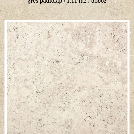
gres padlólap / 1,11 m2 / doboz