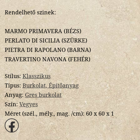
Rendelhető szinek:
MARMO PRIMAVERA (BÉZS)
PERLATO DI SICILIA (SZÜRKE)
PIETRA DI RAPOLANO (BARNA)
TRAVERTINO NAVONA (FEHÉR)
Stílus:
Klasszikus
Tipus:
Burkolat, Építőanyag
Anyag:
Gres burkolat
Szín:
Vegyes
Méret (szél., mély., mag. /cm):
60 x 60 x 1