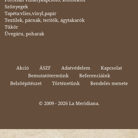
Szőnyegek
Tapéta:vlies,vinyl,papír
Textilek, párnák, teritők, ágytakarók
Tükör
Üvegáru, poharak
Akció
ÁSZF
Adatvédelem
Kapcsolat
Bemutatótermünk
Referenciáink
Belsőépítészet
Történetünk
Rendelés menete
© 2009 -
2026 La Meridiana.