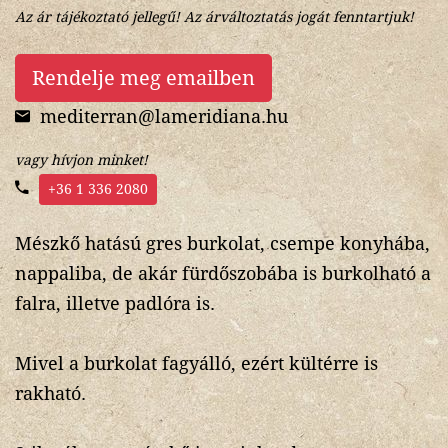
Az ár tájékoztató jellegű! Az árváltoztatás jogát fenntartjuk!
Rendelje meg emailben
mediterran@lameridiana.hu
vagy hívjon minket!
+36 1 336 2080
Mészkő hatású gres burkolat, csempe konyhába,
nappaliba, de akár fürdőszobába is burkolható a
falra, illetve padlóra is.
Mivel a burkolat fagyálló, ezért kültérre is
rakható.