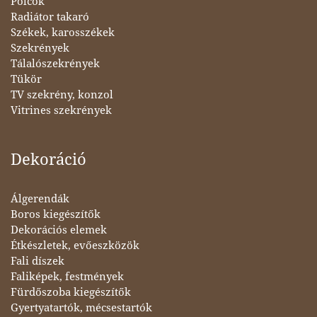
Polcok
Radiátor takaró
Székek, karosszékek
Szekrények
Tálalószekrények
Tükör
TV szekrény, konzol
Vitrines szekrények
Dekoráció
Álgerendák
Boros kiegészítők
Dekorációs elemek
Étkészletek, evőeszközök
Fali díszek
Faliképek, festmények
Fürdőszoba kiegészítők
Gyertyatartók, mécsestartók