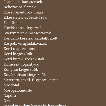
Csapok, zuhanyszettek
Dekorációs elemek
Előszobabútorok, fogas
Étkészletek, evőeszközök
Fali díszek
Fürdőszoba kiegészítők
Gyertyatartók, mécsestartók
Kandalló keretek, kandallószett
Kaspók, virágládák,vázák
Kerti csap, zuhany
Kerti kiegészítők
Kerti kutak, szökőkutak
Kilincsek, fogantyúk
Konyhai kiegészítők
Kovácsoltvas kiegészítők
Méteráru, textil, függöny, kárpit
Mosdótál
Mosogató,mosdó
Napóra
Óra
Porcelán villanykapcsoló, konnektor