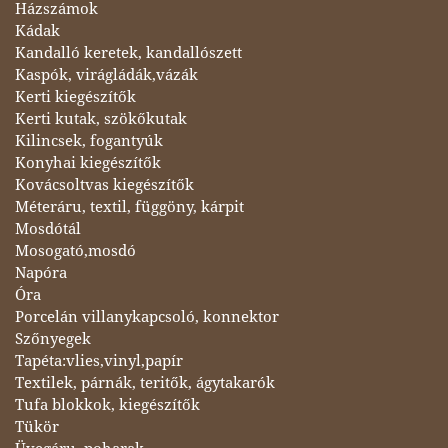
Házszámok
Kádak
Kandalló keretek, kandallószett
Kaspók, virágládák,vázák
Kerti kiegészítők
Kerti kutak, szökőkutak
Kilincsek, fogantyúk
Konyhai kiegészítők
Kovácsoltvas kiegészítők
Méteráru, textil, függöny, kárpit
Mosdótál
Mosogató,mosdó
Napóra
Óra
Porcelán villanykapcsoló, konnektor
Szőnyegek
Tapéta:vlies,vinyl,papír
Textilek, párnák, teritők, ágytakarók
Tufa blokkok, kiegészítők
Tükör