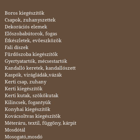
Boros kiegészítők
Csapok, zuhanyszettek
Dekorációs elemek
Előszobabútorok, fogas
Étkészletek, evőeszközök
Fali díszek
Fürdőszoba kiegészítők
Gyertyatartók, mécsestartók
Kandalló keretek, kandallószett
Kaspók, virágládák,vázák
Kerti csap, zuhany
Kerti kiegészítők
Kerti kutak, szökőkutak
Kilincsek, fogantyúk
Konyhai kiegészítők
Kovácsoltvas kiegészítők
Méteráru, textil, függöny, kárpit
Mosdótál
Mosogató,mosdó