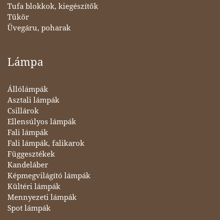
Tufa blokkok, kiegészítők
Tükör
Üvegáru, poharak
Lámpa
Állólámpák
Asztali lámpák
Csillárok
Ellensúlyos lámpák
Fali lámpák
Fali lámpák, falikarok
Függesztékek
Kandeláber
Képmegvilágító lámpák
Kültéri lámpák
Mennyezeti lámpák
Spot lámpák