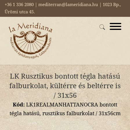
+36 1 336 2080 | mediterran@lameridiana.hu | 1023 Bp.,
Ürömi utca 45.
LK Rusztikus bontott tégla hatású
falburkolat, kültérre és beltérre is
/ 31x56
Kód:
LK1REALMANHATTANOCRA bontott
tégla hatású, rusztikus falburkolat / 31x56cm