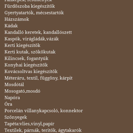
Fürdőszoba kiegészítők
Gyertyatartók, mécsestartók
Házszámok
Kádak
Kandalló keretek, kandallószett
Kaspók, virágládák,vázák
Kerti kiegészítők
Kerti kutak, szökőkutak
Kilincsek, fogantyúk
Konyhai kiegészítők
Kovácsoltvas kiegészítők
Méteráru, textil, függöny, kárpit
Mosdótál
Mosogató,mosdó
Napóra
Óra
Porcelán villanykapcsoló, konnektor
Szőnyegek
Tapéta:vlies,vinyl,papír
Textilek, párnák, teritők, ágytakarók