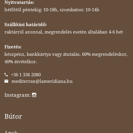
Nyitvatartás:
hétfőtől péntekig: 10-18h, szombaton: 10-14h
Szállítási határidő:
raktárról azonnal, megrendelés esetén általában 4-6 hét
Fizetés:
készpénz, bankkártya vagy átutalás, 60% megrendeléskor,
40% átvételkor.
+36 1 336 2080
mediterran@lameridiana.hu
Instagram:
Bútor
Ágyak