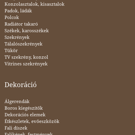
Konzolasztalok, kisasztalok
Padok, ládák
Polcok
Radiátor takaró
Székek, karosszékek
Szekrények
Tálalószekrények
Tükör
TV szekrény, konzol
Vitrines szekrények
Dekoráció
Álgerendák
Boros kiegészítők
Dekorációs elemek
Étkészletek, evőeszközök
Fali díszek
Faliképek, festmények