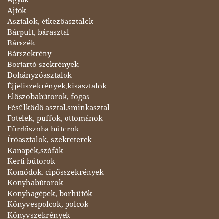
Ajtók
Asztalok, étkezőasztalok
Bárpult, bárasztal
Bárszék
Bárszekrény
Bortartó szekrények
Dohányzóasztalok
Éjjeliszekrények,kisasztalok
Előszobabútorok, fogas
Fésülködő asztal,sminkasztal
Fotelek, puffok, ottománok
Fürdőszoba bútorok
Íróasztalok, szekreterek
Kanapék,szófák
Kerti bútorok
Komódok, cipősszekrények
Konyhabútorok
Konyhagépek, borhűtők
Könyvespolcok, polcok
Könyvszekrények