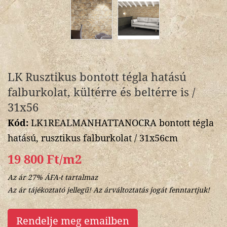
LK Rusztikus bontott tégla hatású
falburkolat, kültérre és beltérre is /
31x56
Kód:
LK1REALMANHATTANOCRA bontott tégla
hatású, rusztikus falburkolat / 31x56cm
19 800 Ft/m2
Az ár 27% ÁFA-t tartalmaz
Az ár tájékoztató jellegű! Az árváltoztatás jogát fenntartjuk!
Rendelje meg emailben