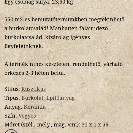
Egy csomag súlya: 23,60 kg
550 m2-es bemutatótermünkben megtekinhető
a burkolatcsalád! Manhatten falait idéző
burkolatcsalád, kizárólag igényes
ügyfeleinknek.
A termék nincs készleten, rendelhető, várható
érkezés 2-3 héten belül.
Stílus:
Rusztikus
Tipus:
Burkolat, Építőanyag
Anyag:
Kerámia
Szín:
Vegyes
Méret (szél., mély., mag. /cm):
31 x 1 x 56