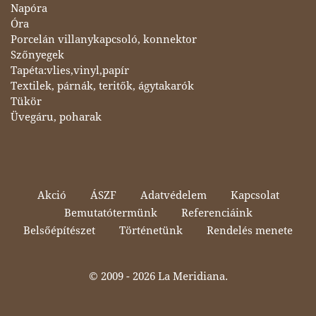
Napóra
Óra
Porcelán villanykapcsoló, konnektor
Szőnyegek
Tapéta:vlies,vinyl,papír
Textilek, párnák, teritők, ágytakarók
Tükör
Üvegáru, poharak
Akció
ÁSZF
Adatvédelem
Kapcsolat
Bemutatótermünk
Referenciáink
Belsőépítészet
Történetünk
Rendelés menete
© 2009 -
2026 La Meridiana.