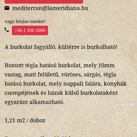
mediterran@lameridiana.hu
vagy hívjon minket!
+36 1 336 2080
A burkolat fagyálló, kültérre is burkolható!
Bontott tégla hatású burkolat, mely 10mm
vastag, matt felületű, vöröses, sárgás, tégla
hatású burkolat, mely nappali falára, konyhák
csempéjének és házak külső burkolataként
egyaránt alkamazható.
1,21 m2 / doboz