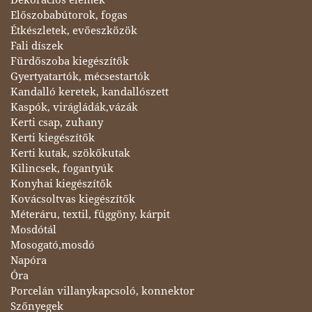
Előszobabútorok, fogas
Étkészletek, evőeszközök
Fali díszek
Fürdőszoba kiegészítők
Gyertyatartók, mécsestartók
Kandalló keretek, kandallószett
Kaspók, virágládák,vázák
Kerti csap, zuhany
Kerti kiegészítők
Kerti kutak, szökőkutak
Kilincsek, fogantyúk
Konyhai kiegészítők
Kovácsoltvas kiegészítők
Méteráru, textil, függöny, kárpit
Mosdótál
Mosogató,mosdó
Napóra
Óra
Porcelán villanykapcsoló, konnektor
Szőnyegek