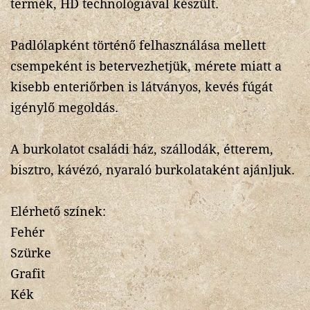
termék, HD technológiával készült.
Padlólapként történő felhasználása mellett
csempeként is betervezhetjük, mérete miatt a
kisebb enteriőrben is látványos, kevés fúgát
igénylő megoldás.
A burkolatot családi ház, szállodák, étterem,
bisztro, kávézó, nyaraló burkolataként ajánljuk.
Elérhető színek:
Fehér
Szürke
Grafit
Kék