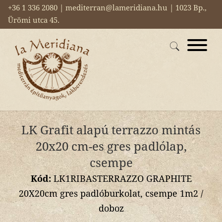
+36 1 336 2080 | mediterran@lameridiana.hu | 1023 Bp.,
Ürömi utca 45.
LK Grafit alapú terrazzo mintás
20x20 cm-es gres padlólap,
csempe
Kód:
LK1RIBASTERRAZZO GRAPHITE
20X20cm gres padlóburkolat, csempe 1m2 /
doboz