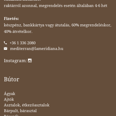
raktárról azonnal, megrendelés esetén általában 4-6 hét
Fizetés:
készpénz, bankkártya vagy átutalás, 60% megrendeléskor,
40% átvételkor.
+36 1 336 2080
mediterran@lameridiana.hu
Instagram:
Bútor
Ágyak
Ajtók
Asztalok, étkezőasztalok
Bárpult, bárasztal