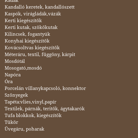
Kádak
Kandalló keretek, kandallószett
Kaspók, virágládák,vázák
Kerti kiegészítők
Kerti kutak, szökőkutak
Kilincsek, fogantyúk
Konyhai kiegészítők
Kovácsoltvas kiegészítők
Méteráru, textil, függöny, kárpit
Mosdótál
Mosogató,mosdó
Napóra
Óra
Porcelán villanykapcsoló, konnektor
Szőnyegek
Tapéta:vlies,vinyl,papír
Textilek, párnák, teritők, ágytakarók
Tufa blokkok, kiegészítők
Tükör
Üvegáru, poharak