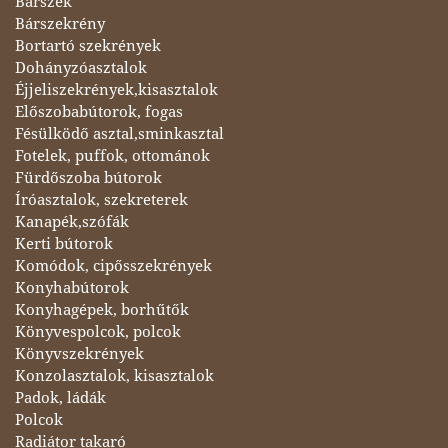
Bárszék
Bárszekrény
Bortartó szekrények
Dohányzóasztalok
Éjjeliszekrények,kisasztalok
Előszobabútorok, fogas
Fésülködő asztal,sminkasztal
Fotelek, puffok, ottománok
Fürdőszoba bútorok
Íróasztalok, szekreterek
Kanapék,szófák
Kerti bútorok
Komódok, cipősszekrények
Konyhabútorok
Konyhagépek, borhűtők
Könyvespolcok, polcok
Könyvszekrények
Konzolasztalok, kisasztalok
Padok, ládák
Polcok
Radiátor takaró