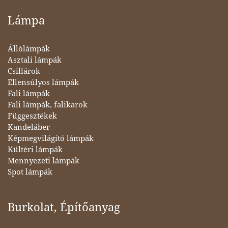
Lámpa
Állólámpák
Asztali lámpák
Csillárok
Ellensúlyos lámpák
Fali lámpák
Fali lámpák, falikarok
Függesztékek
Kandeláber
Képmegvilágító lámpák
Kültéri lámpák
Mennyezeti lámpák
Spot lámpák
Burkolat, Építőanyag