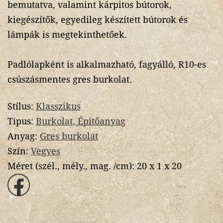
bemutatva, valamint kárpitos bútorok,
kiegészítők, egyedileg készített bútorok és
lámpák is megtekinthetőek.
Padlólapként is alkalmazható, fagyálló, R10-es
csúszásmentes gres burkolat.
Stílus:
Klasszikus
Tipus:
Burkolat, Építőanyag
Anyag:
Gres burkolat
Szín:
Vegyes
Méret (szél., mély., mag. /cm):
20 x 1 x 20