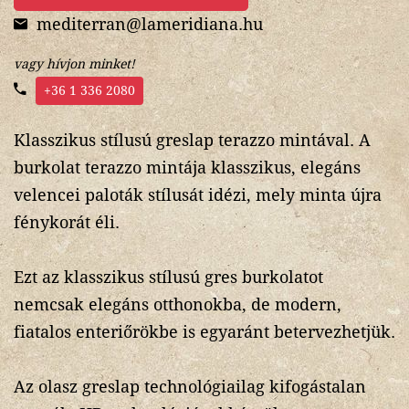
mediterran@lameridiana.hu
vagy hívjon minket!
+36 1 336 2080
Klasszikus stílusú greslap terazzo mintával. A
burkolat terazzo mintája klasszikus, elegáns
velencei paloták stílusát idézi, mely minta újra
fénykorát éli.
Ezt az klasszikus stílusú gres burkolatot
nemcsak elegáns otthonokba, de modern,
fiatalos enteriőrökbe is egyaránt betervezhetjük.
Az olasz greslap technológiailag kifogástalan