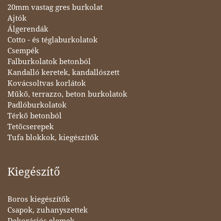
20mm vastag gres burkolat
Ajtók
Álgerendák
Cotto - és téglaburkolatok
Csempék
Falburkolatok betonból
Kandalló keretek, kandallószett
Kovácsoltvas korlátok
Műkő, terrazzo, beton burkolatok
Padlóburkolatok
Térkő betonból
Tetőcserepek
Tufa blokkok, kiegészítők
Kiegészítő
Boros kiegészítők
Csapok, zuhanyszettek
Dekorációs elemek