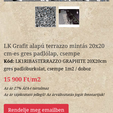
LK Grafit alapú terrazzo mintás 20x20
cm-es gres padlólap, csempe
Kód:
LK1RIBASTERRAZZO GRAPHITE 20X20cm
gres padlóburkolat, csempe 1m2 / doboz
15 900 Ft/m2
Az ár 27% ÁFA-t tartalmaz
Az ár tájékoztató jellegű! Az árváltoztatás jogát fenntartjuk!
Rendelje meg emailben