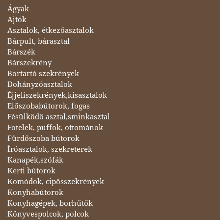
Ágyak
Ajtók
Asztalok, étkezőasztalok
Bárpult, bárasztal
Bárszék
Bárszekrény
Bortartó szekrények
Dohányzóasztalok
Éjjeliszekrények,kisasztalok
Előszobabútorok, fogas
Fésülködő asztal,sminkasztal
Fotelek, puffok, ottománok
Fürdőszoba bútorok
Íróasztalok, szekreterek
Kanapék,szófák
Kerti bútorok
Komódok, cipősszekrények
Konyhabútorok
Konyhagépek, borhűtők
Könyvespolcok, polcok