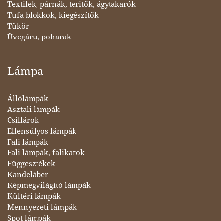
Textilek, párnák, teritők, ágytakarók
Tufa blokkok, kiegészítők
Tükör
Üvegáru, poharak
Lámpa
Állólámpák
Asztali lámpák
Csillárok
Ellensúlyos lámpák
Fali lámpák
Fali lámpák, falikarok
Függesztékek
Kandeláber
Képmegvilágító lámpák
Kültéri lámpák
Mennyezeti lámpák
Spot lámpák