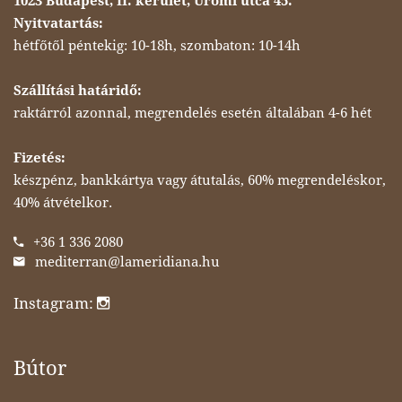
1023 Budapest, II. kerület, Ürömi utca 45.
Nyitvatartás:
hétfőtől péntekig: 10-18h, szombaton: 10-14h
Szállítási határidő:
raktárról azonnal, megrendelés esetén általában 4-6 hét
Fizetés:
készpénz, bankkártya vagy átutalás, 60% megrendeléskor,
40% átvételkor.
+36 1 336 2080
mediterran@lameridiana.hu
Instagram:
Bútor