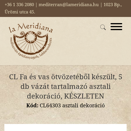
+36 1 336 2080 | mediterran@lameridiana.hu | 1023 Bp.,
Ürömi utca 45.
CL Fa és vas ötvözetéből készült, 5
db vázát tartalmazó asztali
dekoráció, KÉSZLETEN
Kód:
CL64303 asztali dekoráció