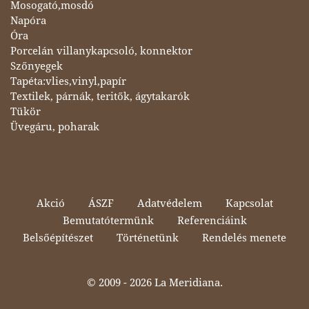
Mosogató,mosdó
Napóra
Óra
Porcelán villanykapcsoló, konnektor
Szőnyegek
Tapéta:vlies,vinyl,papír
Textilek, párnák, teritők, ágytakarók
Tükör
Üvegáru, poharak
Akció
ÁSZF
Adatvédelem
Kapcsolat
Bemutatótermünk
Referenciáink
Belsőépítészet
Történetünk
Rendelés menete
© 2009 -
2026 La Meridiana.