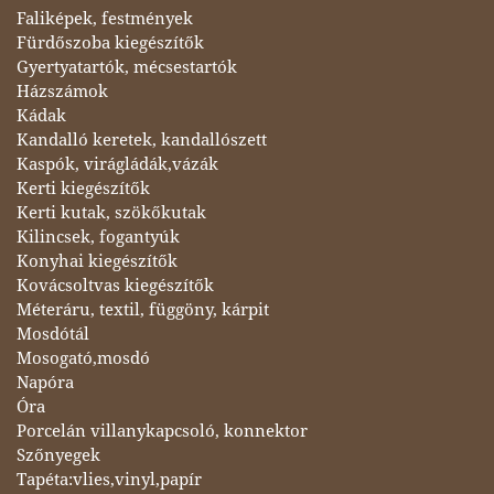
Faliképek, festmények
Fürdőszoba kiegészítők
Gyertyatartók, mécsestartók
Házszámok
Kádak
Kandalló keretek, kandallószett
Kaspók, virágládák,vázák
Kerti kiegészítők
Kerti kutak, szökőkutak
Kilincsek, fogantyúk
Konyhai kiegészítők
Kovácsoltvas kiegészítők
Méteráru, textil, függöny, kárpit
Mosdótál
Mosogató,mosdó
Napóra
Óra
Porcelán villanykapcsoló, konnektor
Szőnyegek
Tapéta:vlies,vinyl,papír