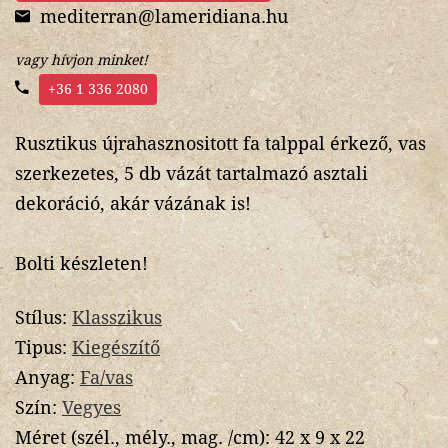
mediterran@lameridiana.hu
vagy hívjon minket!
+36 1 336 2080
Rusztikus újrahasznositott fa talppal érkező, vas
szerkezetes, 5 db vázát tartalmazó asztali
dekoráció, akár vázának is!
Bolti készleten!
Stílus:
Klasszikus
Tipus:
Kiegészítő
Anyag:
Fa/vas
Szín:
Vegyes
Méret (szél., mély., mag. /cm):
42 x 9 x 22