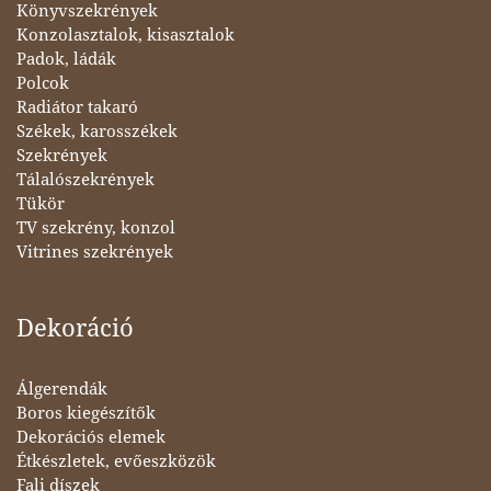
Könyvszekrények
Konzolasztalok, kisasztalok
Padok, ládák
Polcok
Radiátor takaró
Székek, karosszékek
Szekrények
Tálalószekrények
Tükör
TV szekrény, konzol
Vitrines szekrények
Dekoráció
Álgerendák
Boros kiegészítők
Dekorációs elemek
Étkészletek, evőeszközök
Fali díszek