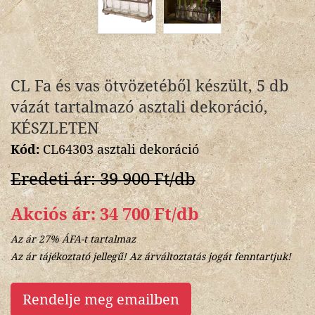
CL Fa és vas ötvözetéből készült, 5 db
vázát tartalmazó asztali dekoráció,
KÉSZLETEN
Kód:
CL64303 asztali dekoráció
Eredeti ár: 39 900 Ft/db
Akciós ár: 34 700 Ft/db
Az ár 27% ÁFA-t tartalmaz
Az ár tájékoztató jellegű! Az árváltoztatás jogát fenntartjuk!
Rendelje meg emailben