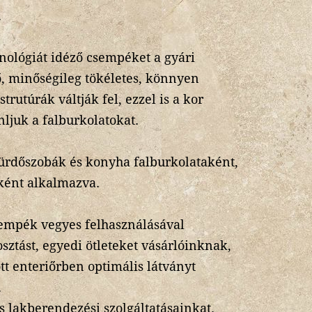
.
nológiát idéző csempéket a gyári
ő, minőségileg tökéletes, könnyen
 strutúrák váltják fel, ezzel is a kor
nljuk a falburkolatokat.
fürdőszobák és konyha falburkolataként,
ként alkalmazva.
empék vegyes felhasználásával
sztást, egyedi ötleteket vásárlóinknak,
tt enteriőrben optimális látványt
.
és lakberendezési szolgáltatásainkat.