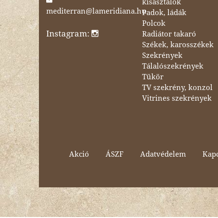
kisasztalok
mediterran@lameridiana.hu
Padok, ládák
Polcok
Instagram:
Radiátor takaró
Székek, karosszékek
Szekrények
Tálalószekrények
Tükör
TV szekrény, konzol
Vitrines szekrények
Akció
ÁSZF
Adatvédelem
Kapc