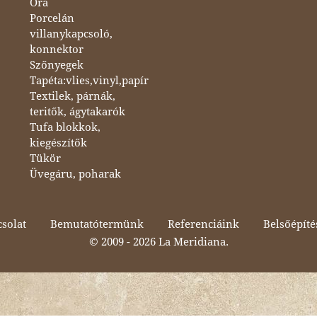
Óra
Porcelán
villanykapcsoló,
konnektor
Szőnyegek
Tapéta:vlies,vinyl,papír
Textilek, párnák,
teritők, ágytakarók
Tufa blokkok,
kiegészítők
Tükör
Üvegáru, poharak
solat
Bemutatótermünk
Referenciáink
Belsőépíté
© 2009 -
2026 La Meridiana.