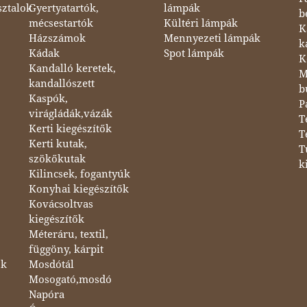
sztalok
Gyertyatartók,
lámpák
b
mécsestartók
Kültéri lámpák
K
Házszámok
Mennyezeti lámpák
k
Kádak
Spot lámpák
K
Kandalló keretek,
M
kandallószett
b
Kaspók,
P
virágládák,vázák
T
Kerti kiegészítők
T
Kerti kutak,
T
szökőkutak
k
Kilincsek, fogantyúk
Konyhai kiegészítők
Kovácsoltvas
kiegészítők
Méteráru, textil,
függöny, kárpit
ok
Mosdótál
Mosogató,mosdó
Napóra