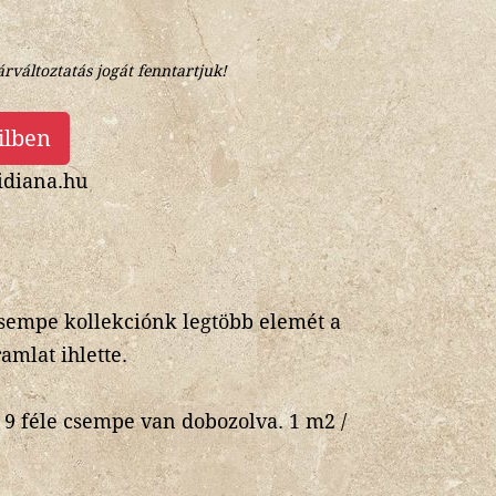
árváltoztatás jogát fenntartjuk!
ilben
diana.hu
csempe kollekciónk legtöbb elemét a
amlat ihlette.
 féle csempe van dobozolva. 1 m2 /