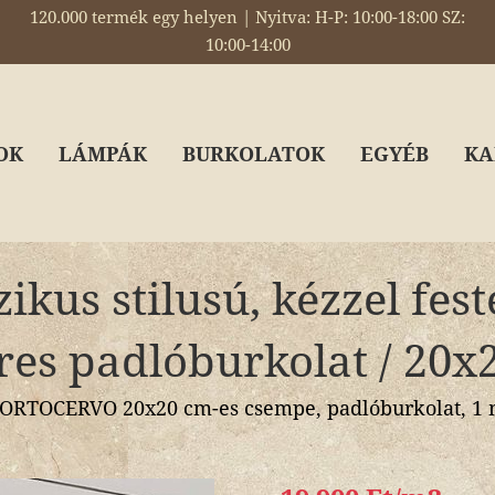
120.000 termék egy helyen | Nyitva: H-P: 10:00-18:00 SZ:
10:00-14:00
OK
LÁMPÁK
BURKOLATOK
EGYÉB
KA
ikus stilusú, kézzel fest
res padlóburkolat / 20x
RTOCERVO 20x20 cm-es csempe, padlóburkolat, 1 m