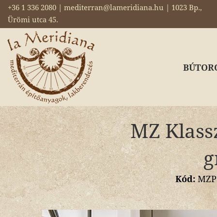
+36 1 336 2080 | mediterran@lameridiana.hu | 1023 Bp.,
Ürömi utca 45.
BÚTOR
MZ Klassz
g
Kód:
MZPO