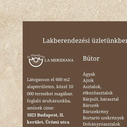
Lakberendezési üzletünkben 
Bútor
Ágyak
Látogasson el 600 m2
Ajtók
Asztalok,
alapterületen, közel 10
étkezőasztalok
000 terméket magában
Bárpult, bárasztal
foglaló áruházunkba,
Bárszék
aminek címe:
Bárszekrény
1023 Budapest, II.
Bortartó szekrények
kerület, Ürömi utca
Dohányzóasztalok