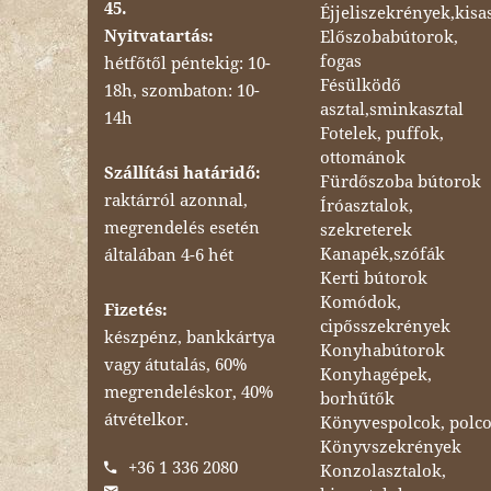
45.
Éjjeliszekrények,kisa
Nyitvatartás:
Előszobabútorok,
fogas
hétfőtől péntekig: 10-
Fésülködő
18h, szombaton: 10-
asztal,sminkasztal
14h
Fotelek, puffok,
ottománok
Szállítási határidő:
Fürdőszoba bútorok
raktárról azonnal,
Íróasztalok,
megrendelés esetén
szekreterek
Kanapék,szófák
általában 4-6 hét
Kerti bútorok
Komódok,
Fizetés:
cipősszekrények
készpénz, bankkártya
Konyhabútorok
vagy átutalás, 60%
Konyhagépek,
megrendeléskor, 40%
borhűtők
átvételkor.
Könyvespolcok, polc
Könyvszekrények
+36 1 336 2080
Konzolasztalok,