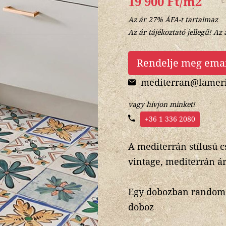
19 900 Ft/m2
Az ár 27% ÁFA-t tartalmaz
Az ár tájékoztató jellegű! Az 
Rendelje meg ema
mediterran@lameri
vagy hívjon minket!
+36 1 336 2080
A mediterrán stílusú 
vintage, mediterrán ár
Egy dobozban random 9
doboz