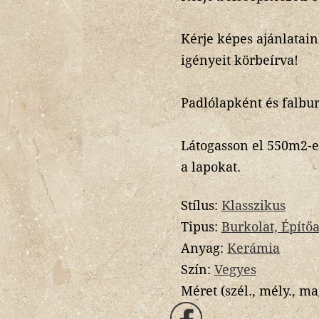
Kérje képes ajánlatai
igényeit körbeírva!
Padlólapként és falbur
Látogasson el 550m2-
a lapokat.
Stílus:
Klasszikus
Tipus:
Burkolat, Építő
Anyag:
Kerámia
Szín:
Vegyes
Méret (szél., mély., ma