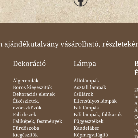
ajándékutalvány vásárolható, részletekér
Dekoráció
Lámpa
B
Álgerendák
Állólámpák
Boros kiegészítők
Asztali lámpák
2
Dekorációs elemek
Csillárok
b
Étkészletek,
Ellensúlyos lámpák
A
evőeszközök
Fali lámpák
Á
Fali díszek
Fali lámpák, falikarok
C
Faliképek, festmények
Függesztékek
t
Fürdőszoba
Kandeláber
C
kiegészítők
Képmegvilágító
F