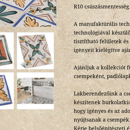
R10 csúszásmentesség
A manufaktúrális tech
technológiával készül
tisztítható felületek és
igényeit kielégítve ajá
Ajánljuk a kollekciót 
csempeként, padlólap
Lakberendezőink a cs
készítenek burkolatkio
hogy igényes és az ado
nyújtsanak a csempék
Kérje belsőépítészeti 