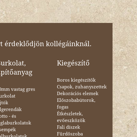
t érdeklődjön kollégáinknál.
urkolat,
Kiegészítő
Építőanyag
Boros kiegészítők
Csapok, zuhanyszettek
0mm vastag gres
Dekorációs elemek
urkolat
Előszobabútorok,
jtók
fogas
lgerendák
Étkészletek,
otto - és
evőeszközök
églaburkolatok
Fali díszek
sempék
Fürdőszoba
alburkolatok