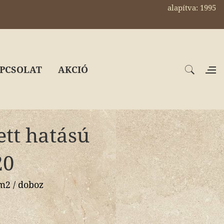
alapítva: 1995
PCSOLAT
AKCIÓ
ett hatású
20
2 / doboz