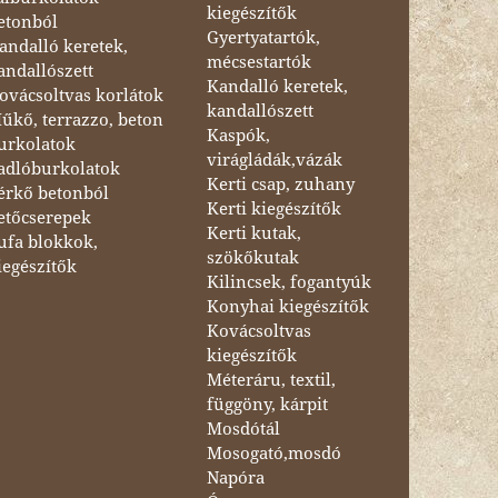
kiegészítők
etonból
Gyertyatartók,
andalló keretek,
mécsestartók
andallószett
Kandalló keretek,
ovácsoltvas korlátok
kandallószett
űkő, terrazzo, beton
Kaspók,
urkolatok
virágládák,vázák
adlóburkolatok
Kerti csap, zuhany
érkő betonból
Kerti kiegészítők
etőcserepek
Kerti kutak,
ufa blokkok,
szökőkutak
iegészítők
Kilincsek, fogantyúk
Konyhai kiegészítők
Kovácsoltvas
kiegészítők
Méteráru, textil,
függöny, kárpit
Mosdótál
Mosogató,mosdó
Napóra