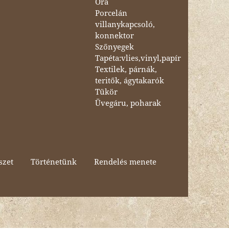
Óra
Porcelán
villanykapcsoló,
konnektor
Szőnyegek
Tapéta:vlies,vinyl,papír
Textilek, párnák,
teritők, ágytakarók
Tükör
Üvegáru, poharak
szet
Történetünk
Rendelés menete