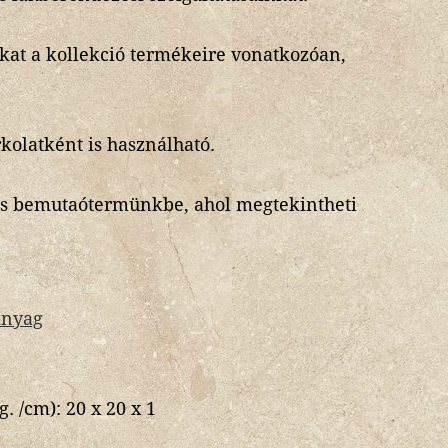
nkat a kollekció termékeire vonatkozóan,
kolatként is használható.
es bemutaótermünkbe, ahol megtekintheti
anyag
g. /cm):
20 x 20 x 1