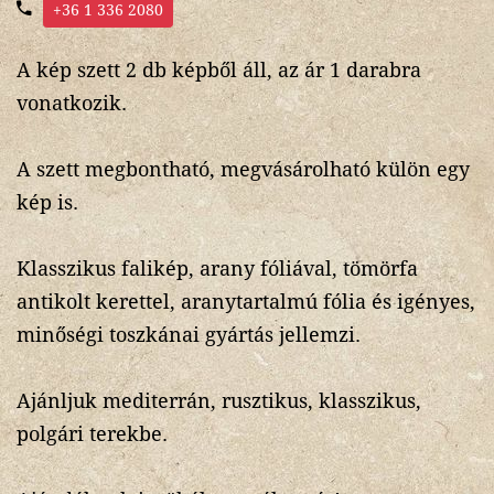
+36 1 336 2080
A kép szett 2 db képből áll, az ár 1 darabra
vonatkozik.
A szett megbontható, megvásárolható külön egy
kép is.
Klasszikus falikép, arany fóliával, tömörfa
antikolt kerettel, aranytartalmú fólia és igényes,
minőségi toszkánai gyártás jellemzi.
Ajánljuk mediterrán, rusztikus, klasszikus,
polgári terekbe.