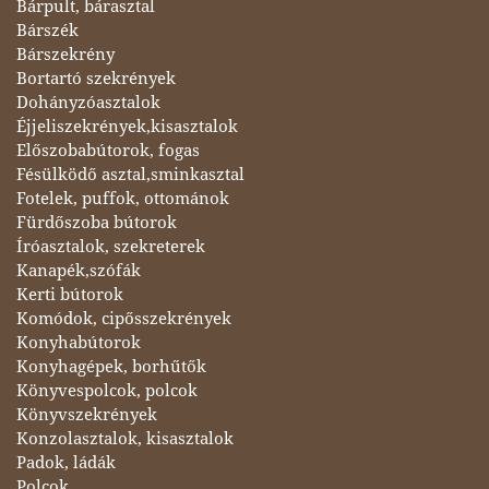
Bárpult, bárasztal
Bárszék
Bárszekrény
Bortartó szekrények
Dohányzóasztalok
Éjjeliszekrények,kisasztalok
Előszobabútorok, fogas
Fésülködő asztal,sminkasztal
Fotelek, puffok, ottománok
Fürdőszoba bútorok
Íróasztalok, szekreterek
Kanapék,szófák
Kerti bútorok
Komódok, cipősszekrények
Konyhabútorok
Konyhagépek, borhűtők
Könyvespolcok, polcok
Könyvszekrények
Konzolasztalok, kisasztalok
Padok, ládák
Polcok