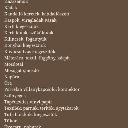
Házszámok
Kádak
Kandalló keretek, kandallószett
Kaspók, virágládák,vázák
Kerti kiegészítők
Kerti kutak, szökőkutak
Kilincsek, fogantyúk
Konyhai kiegészítők
Kovácsoltvas kiegészítők
Méteráru, textil, függöny, kárpit
Mosdótál
Mosogató,mosdó
Napóra
Óra
Porcelán villanykapcsoló, konnektor
Szőnyegek
Tapéta:vlies,vinyl,papír
Textilek, párnák, teritők, ágytakarók
Tufa blokkok, kiegészítők
Tükör
Üvegáru, poharak