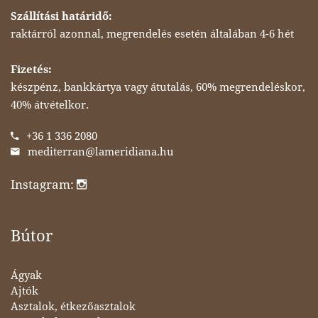
Szállítási határidő:
raktárról azonnal, megrendelés esetén általában 4-6 hét
Fizetés:
készpénz, bankkártya vagy átutalás, 60% megrendeléskor,
40% átvételkor.
+36 1 336 2080
mediterran@lameridiana.hu
Instagram:
Bútor
Ágyak
Ajtók
Asztalok, étkezőasztalok