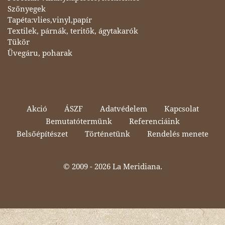
Szőnyegek
Tapéta:vlies,vinyl,papír
Textilek, párnák, teritők, ágytakarók
Tükör
Üvegáru, poharak
Akció
ÁSZF
Adatvédelem
Kapcsolat
Bemutatótermünk
Referenciáink
Belsőépítészet
Történetünk
Rendelés menete
© 2009 -
2026 La Meridiana.