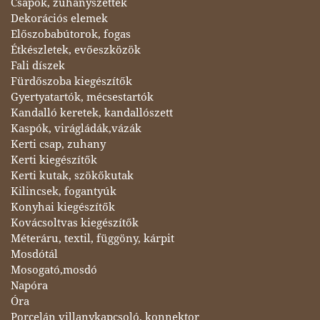
Csapok, zuhanyszettek
Dekorációs elemek
Előszobabútorok, fogas
Étkészletek, evőeszközök
Fali díszek
Fürdőszoba kiegészítők
Gyertyatartók, mécsestartók
Kandalló keretek, kandallószett
Kaspók, virágládák,vázák
Kerti csap, zuhany
Kerti kiegészítők
Kerti kutak, szökőkutak
Kilincsek, fogantyúk
Konyhai kiegészítők
Kovácsoltvas kiegészítők
Méteráru, textil, függöny, kárpit
Mosdótál
Mosogató,mosdó
Napóra
Óra
Porcelán villanykapcsoló, konnektor