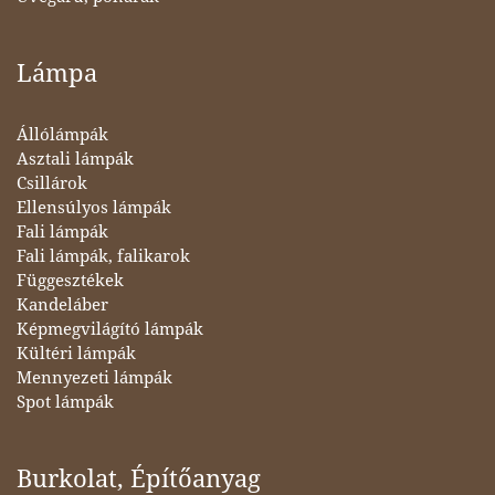
Lámpa
Állólámpák
Asztali lámpák
Csillárok
Ellensúlyos lámpák
Fali lámpák
Fali lámpák, falikarok
Függesztékek
Kandeláber
Képmegvilágító lámpák
Kültéri lámpák
Mennyezeti lámpák
Spot lámpák
Burkolat, Építőanyag