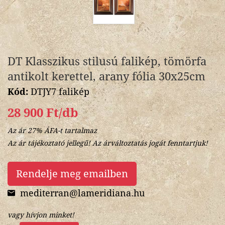
DT Klasszikus stilusú falikép, tömörfa
antikolt kerettel, arany fólia 30x25cm
Kód:
DTJY7 falikép
28 900 Ft/db
Az ár 27% ÁFA-t tartalmaz
Az ár tájékoztató jellegű! Az árváltoztatás jogát fenntartjuk!
Rendelje meg emailben
mediterran@lameridiana.hu
vagy hívjon minket!