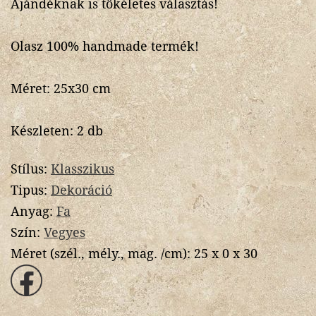
Ajándéknak is tökéletes választás!
Olasz 100% handmade termék!
Méret: 25x30 cm
Készleten: 2 db
Stílus:
Klasszikus
Tipus:
Dekoráció
Anyag:
Fa
Szín:
Vegyes
Méret (szél., mély., mag. /cm):
25 x 0 x 30