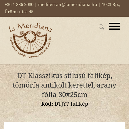
+36 1 336 2080 | mediterran@lameridiana.hu | 1023 Bp.,
Ürömi utca 45.
DT Klasszikus stilusú falikép,
tömörfa antikolt kerettel, arany
fólia 30x25cm
Kód:
DTJY7 falikép