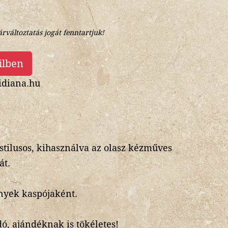
árváltoztatás jogát fenntartjuk!
ilben
diana.hu
stilusos, kihasználva az olasz kézműves
át.
nyek kaspójaként.
ó, ajándéknak is tökéletes!