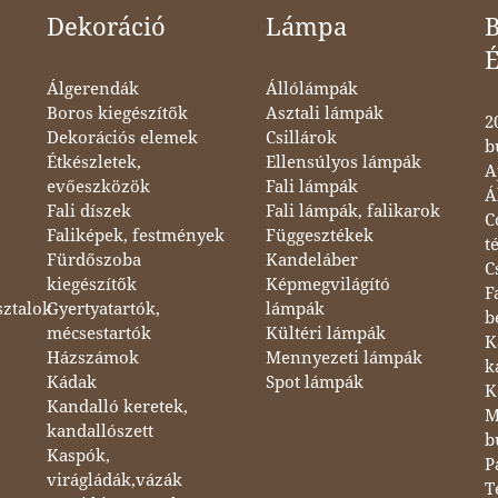
Dekoráció
Lámpa
B
Álgerendák
Állólámpák
Boros kiegészítők
Asztali lámpák
2
Dekorációs elemek
Csillárok
b
Étkészletek,
Ellensúlyos lámpák
A
evőeszközök
Fali lámpák
Á
Fali díszek
Fali lámpák, falikarok
C
Faliképek, festmények
Függesztékek
t
Fürdőszoba
Kandeláber
C
kiegészítők
Képmegvilágító
F
sztalok
Gyertyatartók,
lámpák
b
mécsestartók
Kültéri lámpák
K
Házszámok
Mennyezeti lámpák
k
Kádak
Spot lámpák
K
Kandalló keretek,
M
kandallószett
b
Kaspók,
P
virágládák,vázák
T