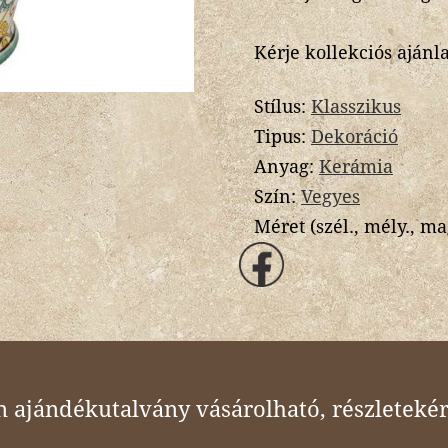
Kérje kollekciós ajánl
Stílus:
Klasszikus
Tipus:
Dekoráció
Anyag:
Kerámia
Szín:
Vegyes
Méret (szél., mély., ma
ajándékutalvány vásárolható, részletekér