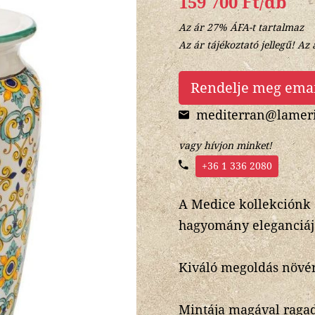
159 700 Ft/db
Az ár 27% ÁFA-t tartalmaz
Az ár tájékoztató jellegű! Az 
Rendelje meg ema
mediterran@lameri
vagy hívjon minket!
+36 1 336 2080
A Medice kollekciónk 
hagyomány eleganciáj
Kiváló megoldás növé
Mintája magával ragad