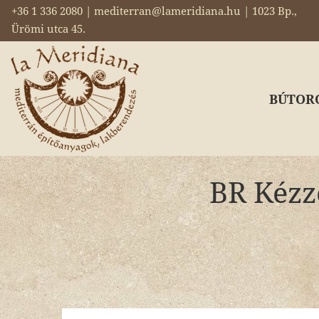
+36 1 336 2080 | mediterran@lameridiana.hu | 1023 Bp.,
Ürömi utca 45.
BÚTOR
BR Kézze