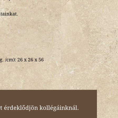
atainkat.
g. /cm):
26 x 26 x 56
t érdeklődjön kollégáinknál.