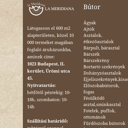
Bútor
Ágyak
Látogasson el 600 m2
Ajtók
Asztalok,
alapterületen, közel 10
étkezőasztalok
000 terméket magában
Bárpult, bárasztal
foglaló áruházunkba,
Bárszék
aminek címe:
Bárszekrény
1023 Budapest, II.
Bortartó szekrények
kerület, Ürömi utca
Dohányzóasztalok
45.
Éjjeliszekrények,kisa
Nyitvatartás:
Előszobabútorok,
fogas
hétfőtől péntekig: 10-
Fésülködő
18h, szombaton: 10-
asztal,sminkasztal
14h
Fotelek, puffok,
ottománok
Szállítási határidő:
Fürdőszoba bútorok