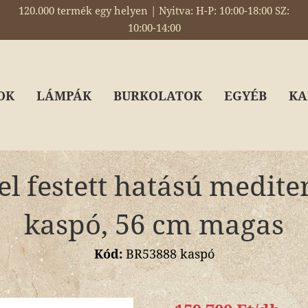
120.000 termék egy helyen | Nyitva: H-P: 10:00-18:00 SZ:
10:00-14:00
OK
LÁMPÁK
BURKOLATOK
EGYÉB
KA
l festett hatású medite
kaspó, 56 cm magas
Kód:
BR53888 kaspó