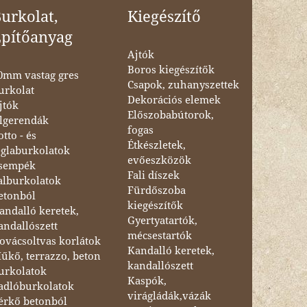
urkolat,
Kiegészítő
Építőanyag
Ajtók
Boros kiegészítők
0mm vastag gres
Csapok, zuhanyszettek
urkolat
Dekorációs elemek
jtók
Előszobabútorok,
lgerendák
fogas
otto - és
Étkészletek,
églaburkolatok
evőeszközök
sempék
Fali díszek
alburkolatok
Fürdőszoba
etonból
kiegészítők
andalló keretek,
Gyertyatartók,
andallószett
mécsestartók
ovácsoltvas korlátok
Kandalló keretek,
űkő, terrazzo, beton
kandallószett
urkolatok
Kaspók,
adlóburkolatok
virágládák,vázák
érkő betonból