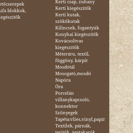
Kerti csap, zuhany
etőcserepek
Kerti kiegészítők
ufa blokkok,
Kerti kutak,
iegészítők
szökőkutak
Kilincsek, fogantyúk
Konyhai kiegészítők
Kovácsoltvas
kiegészítők
Méteráru, textil,
függöny, kárpit
Mosdótál
Mosogató,mosdó
Napóra
Óra
Porcelán
villanykapcsoló,
konnektor
Szőnyegek
Tapéta:vlies,vinyl,papír
Textilek, párnák,
teritők, ágytakarók