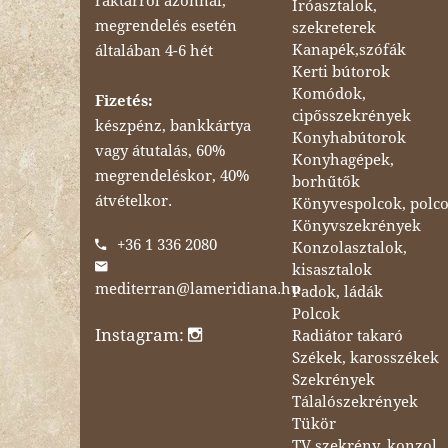
raktárról azonnal,
Íróasztalok,
megrendelés esetén
szekreterek
Kanapék,szófák
általában 4-6 hét
Kerti bútorok
Komódok,
Fizetés:
cipősszekrények
készpénz, bankkártya
Konyhabútorok
vagy átutalás, 60%
Konyhagépek,
megrendeléskor, 40%
borhűtők
átvételkor.
Könyvespolcok, polc
Könyvszekrények
+36 1 336 2080
Konzolasztalok,
kisasztalok
mediterran@lameridiana.hu
Padok, ládák
Polcok
Instagram:
Radiátor takaró
Székek, karosszékek
Szekrények
Tálalószekrények
Tükör
TV szekrény, konzol