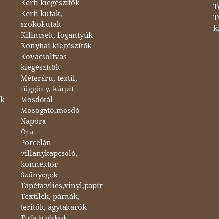
Kerti kiegészítők
T
Kerti kutak,
T
szökőkutak
k
Kilincsek, fogantyúk
Konyhai kiegészítők
Kovácsoltvas
kiegészítők
Méteráru, textil,
függöny, kárpit
ok
Mosdótál
Mosogató,mosdó
Napóra
Óra
Porcelán
villanykapcsoló,
konnektor
Szőnyegek
Tapéta:vlies,vinyl,papír
Textilek, párnák,
teritők, ágytakarók
Tufa blokkok,