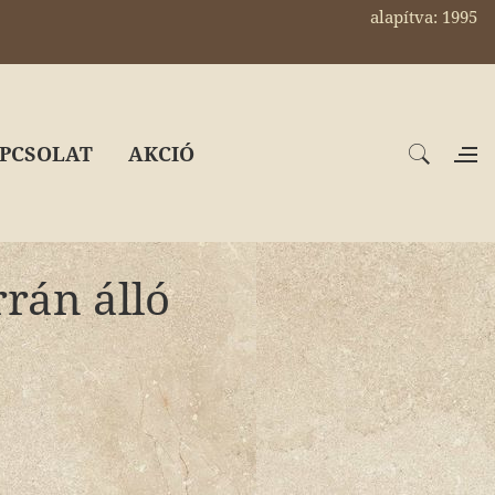
alapítva: 1995
PCSOLAT
AKCIÓ
rrán álló