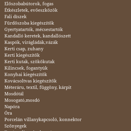
Előszobabútorok, fogas
Étkészletek, evőeszközök
Fali díszek
Fürdőszoba kiegészítők
Gyertyatartók, mécsestartók
Kandalló keretek, kandallószett
Kaspók, virágládák,vázák
Kerti csap, zuhany
Kerti kiegészítők
Kerti kutak, szökőkutak
Kilincsek, fogantyúk
Konyhai kiegészítők
Kovácsoltvas kiegészítők
Méteráru, textil, függöny, kárpit
Mosdótál
Mosogató,mosdó
Napóra
Óra
Porcelán villanykapcsoló, konnektor
Szőnyegek