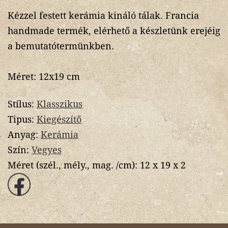
Kézzel festett kerámia kináló tálak. Francia
handmade termék, elérhető a készletünk erejéig
a bemutatótermünkben.
Méret: 12x19 cm
Stílus:
Klasszikus
Tipus:
Kiegészítő
Anyag:
Kerámia
Szín:
Vegyes
Méret (szél., mély., mag. /cm):
12 x 19 x 2