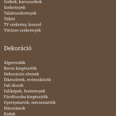
Székek, karosszékek
Szekrények
Tálalószekrények
Tükör
TV szekrény, konzol
Vitrines szekrények
Dekoráció
Álgerendák
Boros kiegészítők
Dekorációs elemek
Étkészletek, evőeszközök
Fali díszek
Faliképek, festmények
Fürdőszoba kiegészítők
Gyertyatartók, mécsestartók
Házszámok
Kádak