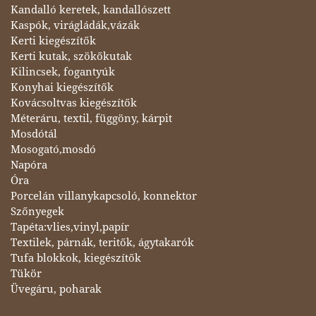
Kandalló keretek, kandallószett
Kaspók, virágládák,vázák
Kerti kiegészítők
Kerti kutak, szökőkutak
Kilincsek, fogantyúk
Konyhai kiegészítők
Kovácsoltvas kiegészítők
Méteráru, textil, függöny, kárpit
Mosdótál
Mosogató,mosdó
Napóra
Óra
Porcelán villanykapcsoló, konnektor
Szőnyegek
Tapéta:vlies,vinyl,papír
Textilek, párnák, teritők, ágytakarók
Tufa blokkok, kiegészítők
Tükör
Üvegáru, poharak