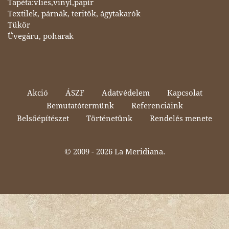
Tapéta:vlies,vinyl,papír
Textilek, párnák, teritők, ágytakarók
Tükör
Üvegáru, poharak
Akció
ÁSZF
Adatvédelem
Kapcsolat
Bemutatótermünk
Referenciáink
Belsőépítészet
Történetünk
Rendelés menete
© 2009 -
2026 La Meridiana.