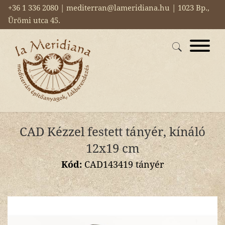
+36 1 336 2080 | mediterran@lameridiana.hu | 1023 Bp.,
Ürömi utca 45.
CAD Kézzel festett tányér, kínáló
12x19 cm
Kód:
CAD143419 tányér