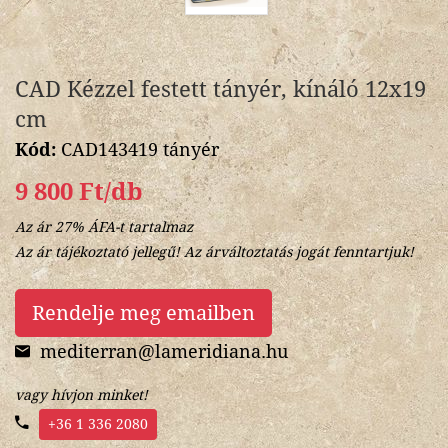
CAD Kézzel festett tányér, kínáló 12x19
cm
Kód:
CAD143419 tányér
9 800 Ft/db
Az ár 27% ÁFA-t tartalmaz
Az ár tájékoztató jellegű! Az árváltoztatás jogát fenntartjuk!
Rendelje meg emailben
mediterran@lameridiana.hu
vagy hívjon minket!
+36 1 336 2080