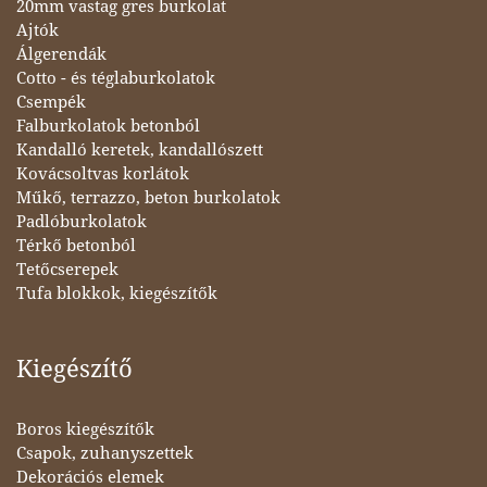
20mm vastag gres burkolat
Ajtók
Álgerendák
Cotto - és téglaburkolatok
Csempék
Falburkolatok betonból
Kandalló keretek, kandallószett
Kovácsoltvas korlátok
Műkő, terrazzo, beton burkolatok
Padlóburkolatok
Térkő betonból
Tetőcserepek
Tufa blokkok, kiegészítők
Kiegészítő
Boros kiegészítők
Csapok, zuhanyszettek
Dekorációs elemek