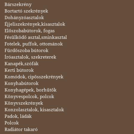
Bárszekrény
Bortartó szekrények
Dohányzóasztalok
Éjjeliszekrények,kisasztalok
Előszobabútorok, fogas
Fésülködő asztal,sminkasztal
Fotelek, puffok, ottománok
Fürdőszoba bútorok
Íróasztalok, szekreterek
Kanapék,szófák
Kerti bútorok
Komódok, cipősszekrények
Konyhabútorok
Konyhagépek, borhűtők
Könyvespolcok, polcok
Könyvszekrények
Konzolasztalok, kisasztalok
Padok, ládák
Polcok
Radiátor takaró