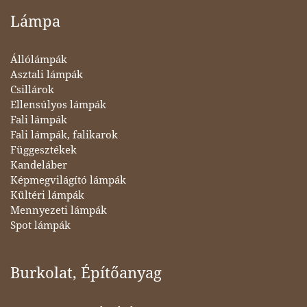
Lámpa
Állólámpák
Asztali lámpák
Csillárok
Ellensúlyos lámpák
Fali lámpák
Fali lámpák, falikarok
Függesztékek
Kandeláber
Képmegvilágító lámpák
Kültéri lámpák
Mennyezeti lámpák
Spot lámpák
Burkolat, Építőanyag