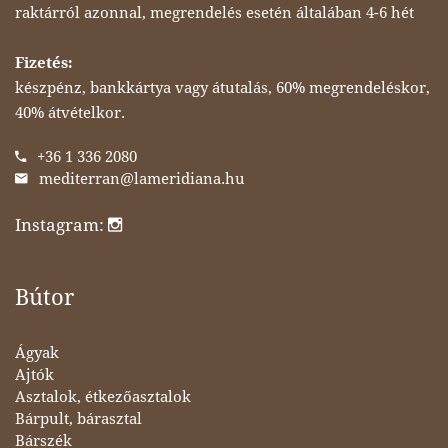
raktárról azonnal, megrendelés esetén általában 4-6 hét
Fizetés:
készpénz, bankkártya vagy átutalás, 60% megrendeléskor,
40% átvételkor.
+36 1 336 2080
mediterran@lameridiana.hu
Instagram:
Bútor
Ágyak
Ajtók
Asztalok, étkezőasztalok
Bárpult, bárasztal
Bárszék