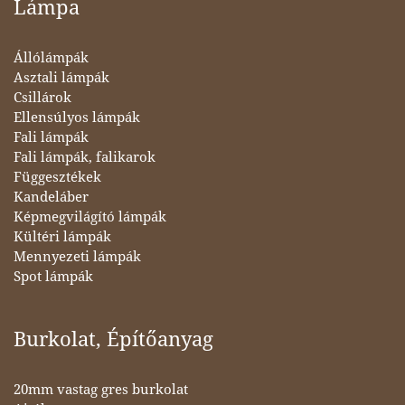
Lámpa
Állólámpák
Asztali lámpák
Csillárok
Ellensúlyos lámpák
Fali lámpák
Fali lámpák, falikarok
Függesztékek
Kandeláber
Képmegvilágító lámpák
Kültéri lámpák
Mennyezeti lámpák
Spot lámpák
Burkolat, Építőanyag
20mm vastag gres burkolat