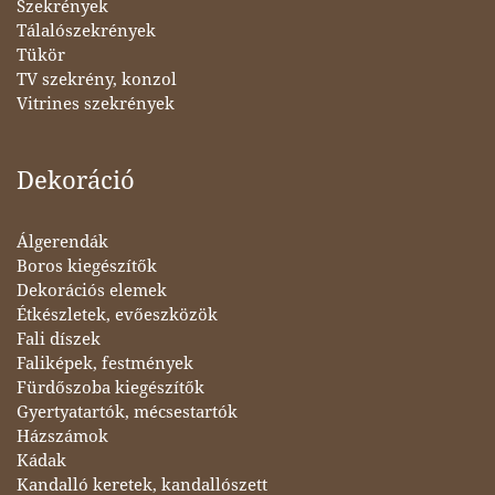
Szekrények
Tálalószekrények
Tükör
TV szekrény, konzol
Vitrines szekrények
Dekoráció
Álgerendák
Boros kiegészítők
Dekorációs elemek
Étkészletek, evőeszközök
Fali díszek
Faliképek, festmények
Fürdőszoba kiegészítők
Gyertyatartók, mécsestartók
Házszámok
Kádak
Kandalló keretek, kandallószett