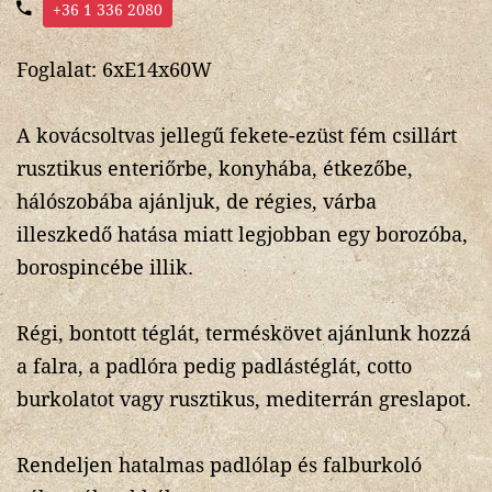
+36 1 336 2080
Foglalat: 6xE14x60W
A kovácsoltvas jellegű fekete-ezüst fém csillárt
rusztikus enteriőrbe, konyhába, étkezőbe,
hálószobába ajánljuk, de régies, várba
illeszkedő hatása miatt legjobban egy borozóba,
borospincébe illik.
Régi, bontott téglát, terméskövet ajánlunk hozzá
a falra, a padlóra pedig padlástéglát, cotto
burkolatot vagy rusztikus, mediterrán greslapot.
Rendeljen hatalmas padlólap és falburkoló