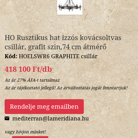
HO Rusztikus hat izzós kovácsoltvas
csillár, grafit szin,74 cm átmérő
Kód:
HOELSWR6 GRAPHITE csillár
418 100 Ft/db
Az ár 27% ÁFA-t tartalmaz
Az ár tájékoztató jellegű! Az árváltoztatás jogát fenntartjuk!
Rendelje meg emailben
mediterran@lameridiana.hu
vagy hívjon minket!