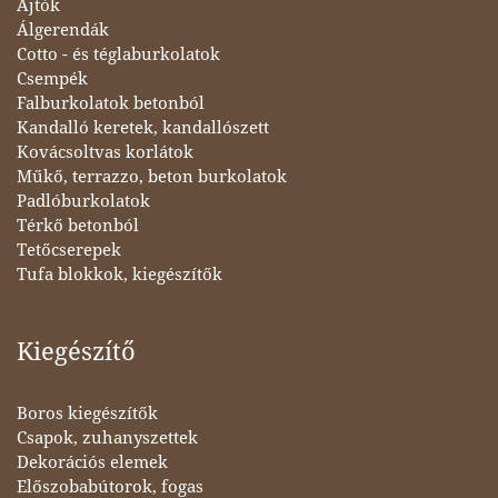
Ajtók
Álgerendák
Cotto - és téglaburkolatok
Csempék
Falburkolatok betonból
Kandalló keretek, kandallószett
Kovácsoltvas korlátok
Műkő, terrazzo, beton burkolatok
Padlóburkolatok
Térkő betonból
Tetőcserepek
Tufa blokkok, kiegészítők
Kiegészítő
Boros kiegészítők
Csapok, zuhanyszettek
Dekorációs elemek
Előszobabútorok, fogas