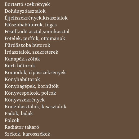
Bortartó szekrények
Dohányzóasztalok
Éjjeliszekrények,kisasztalok
Előszobabútorok, fogas
Fésülködő asztal,sminkasztal
Fotelek, puffok, ottománok
Fürdőszoba bútorok
Íróasztalok, szekreterek
Kanapék,szófák
Kerti bútorok
Komódok, cipősszekrények
Konyhabútorok
Konyhagépek, borhűtők
Könyvespolcok, polcok
Könyvszekrények
Konzolasztalok, kisasztalok
Padok, ládák
Polcok
Radiátor takaró
Székek, karosszékek