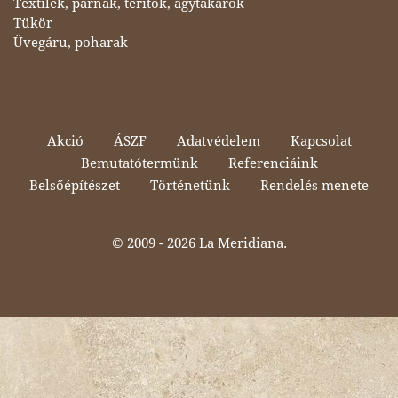
Textilek, párnák, teritők, ágytakarók
Tükör
Üvegáru, poharak
Akció
ÁSZF
Adatvédelem
Kapcsolat
Bemutatótermünk
Referenciáink
Belsőépítészet
Történetünk
Rendelés menete
© 2009 -
2026 La Meridiana.