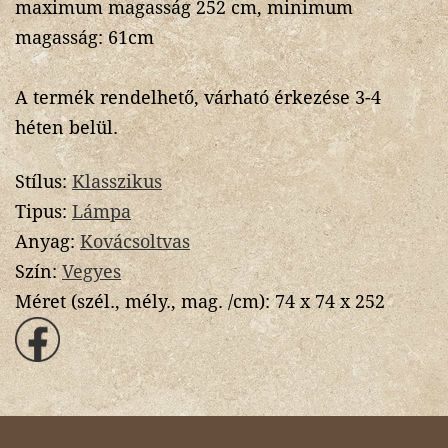
maximum magasság 252 cm, minimum
magasság: 61cm
A termék rendelhető, várható érkezése 3-4
héten belül.
Stílus:
Klasszikus
Tipus:
Lámpa
Anyag:
Kovácsoltvas
Szín:
Vegyes
Méret (szél., mély., mag. /cm):
74 x 74 x 252