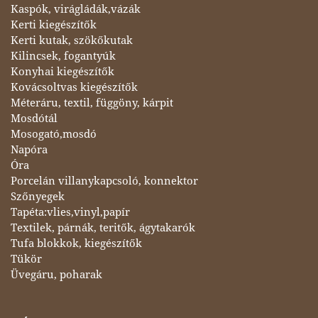
Kaspók, virágládák,vázák
Kerti kiegészítők
Kerti kutak, szökőkutak
Kilincsek, fogantyúk
Konyhai kiegészítők
Kovácsoltvas kiegészítők
Méteráru, textil, függöny, kárpit
Mosdótál
Mosogató,mosdó
Napóra
Óra
Porcelán villanykapcsoló, konnektor
Szőnyegek
Tapéta:vlies,vinyl,papír
Textilek, párnák, teritők, ágytakarók
Tufa blokkok, kiegészítők
Tükör
Üvegáru, poharak