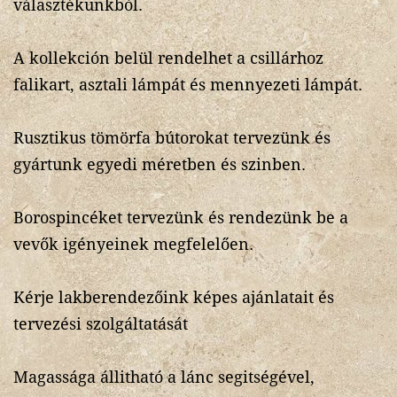
választékunkból.
A kollekción belül rendelhet a csillárhoz
falikart, asztali lámpát és mennyezeti lámpát.
Rusztikus tömörfa bútorokat tervezünk és
gyártunk egyedi méretben és szinben.
Borospincéket tervezünk és rendezünk be a
vevők igényeinek megfelelően.
Kérje lakberendezőink képes ajánlatait és
tervezési szolgáltatását
Magassága állitható a lánc segitségével,