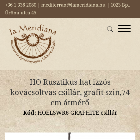
+36 1 336 2080 | mediterran@lameridiana.hu | 1023 Bp.,
Ürömi utca 45.
HO Rusztikus hat izzós
kovácsoltvas csillár, grafit szin,74
cm átmérő
Kód:
HOELSWR6 GRAPHITE csillár