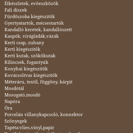
Étkészletek, evőeszközök
Fali díszek
Fürdőszoba kiegészítők
Gyertyatartók, mécsestartók
Kandalló keretek, kandallószett
Kaspók, virágládák,vázák
Kerti csap, zuhany
Kerti kiegészítők
Kerti kutak, szökőkutak
Kilincsek, fogantyúk
Konyhai kiegészítők
Kovácsoltvas kiegészítők
Méteráru, textil, függöny, kárpit
Mosdótál
Mosogató,mosdó
Napóra
Óra
Porcelán villanykapcsoló, konnektor
Szőnyegek
Tapéta:vlies,vinyl,papír