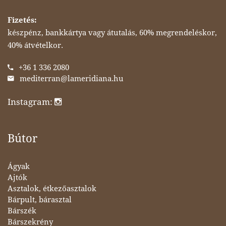
Fizetés:
készpénz, bankkártya vagy átutalás, 60% megrendeléskor,
40% átvételkor.
+36 1 336 2080
mediterran@lameridiana.hu
Instagram:
Bútor
Ágyak
Ajtók
Asztalok, étkezőasztalok
Bárpult, bárasztal
Bárszék
Bárszekrény