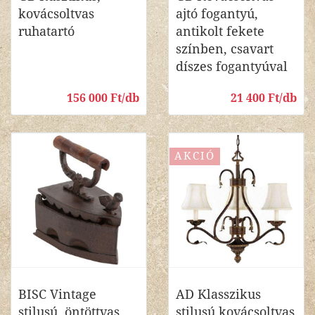
kovácsoltvas
ajtó fogantyú,
ruhatartó
antikolt fekete
színben, csavart
díszes fogantyúval
156 000 Ft/db
21 400 Ft/db
AKCIÓ
BISC Vintage
AD Klasszikus
stilusú, öntöttvas
stilusú kovácsoltvas