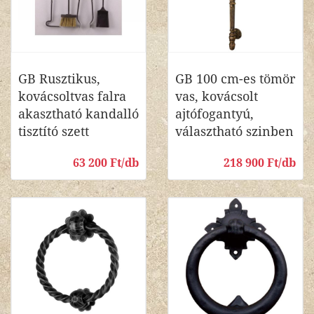
GB Rusztikus,
GB 100 cm-es tömör
kovácsoltvas falra
vas, kovácsolt
akasztható kandalló
ajtófogantyú,
tisztító szett
választható szinben
63 200 Ft/db
218 900 Ft/db