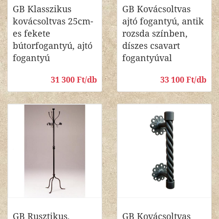
GB Klasszikus
GB Kovácsoltvas
kovácsoltvas 25cm-
ajtó fogantyú, antik
es fekete
rozsda színben,
bútorfogantyú, ajtó
díszes csavart
fogantyú
fogantyúval
31 300 Ft/db
33 100 Ft/db
GB Rusztikus,
GB Kovácsoltvas