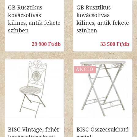
GB Rusztikus
GB Rusztikus
kovácsoltvas
kovácsoltvas
kilincs, antik fekete
kilincs, antik fekete
színben
színben
29 900 Ft/db
33 500 Ft/db
AKCIÓ
BISC-Vintage, fehér
BISC-Összecsukható