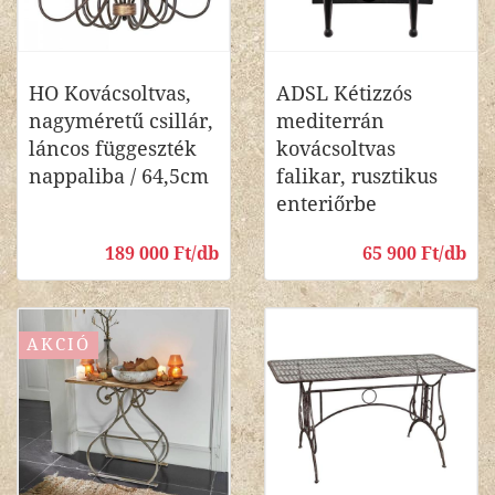
HO Kovácsoltvas,
ADSL Kétizzós
nagyméretű csillár,
mediterrán
láncos függeszték
kovácsoltvas
nappaliba / 64,5cm
falikar, rusztikus
enteriőrbe
189 000 Ft/db
65 900 Ft/db
AKCIÓ