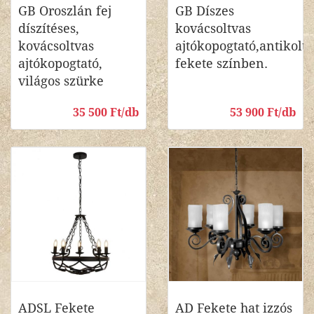
GB Oroszlán fej
GB Díszes
díszítéses,
kovácsoltvas
kovácsoltvas
ajtókopogtató,antikolt
ajtókopogtató,
fekete színben.
világos szürke
35 500 Ft/db
53 900 Ft/db
ADSL Fekete
AD Fekete hat izzós