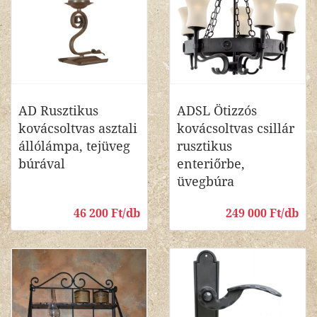
AD Rusztikus
ADSL Ötizzós
kovácsoltvas asztali
kovácsoltvas csillár
állólámpa, tejüveg
rusztikus
búrával
enteriőrbe,
üvegbúra
46 200 Ft/db
249 000 Ft/db