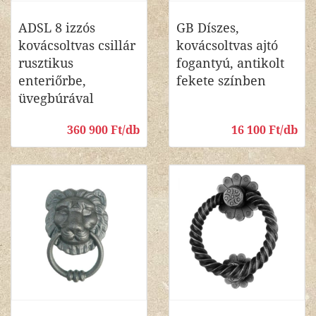
ADSL 8 izzós
GB Díszes,
kovácsoltvas csillár
kovácsoltvas ajtó
rusztikus
fogantyú, antikolt
enteriőrbe,
fekete színben
üvegbúrával
360 900 Ft/db
16 100 Ft/db