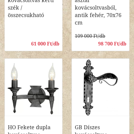
kovácsoltvas kerti
asztal
szék /
kovácsoltvasból,
összecsukható
antik fehér, 70x76
cm
109 000 Ft/db
61 000 Ft/db
98 700 Ft/db
HO Fekete dupla
GB Díszes