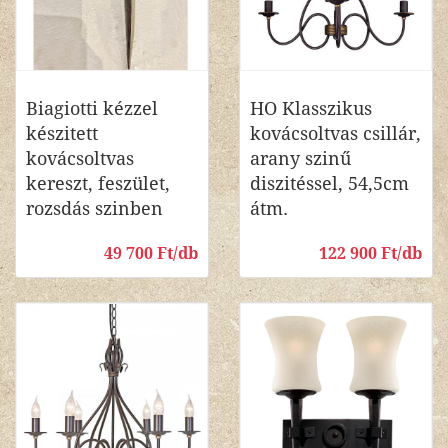
Biagiotti kézzel
HO Klasszikus
készitett
kovácsoltvas csillár,
kovácsoltvas
arany szinű
kereszt, feszület,
diszitéssel, 54,5cm
rozsdás szinben
átm.
49 700 Ft/db
122 900 Ft/db