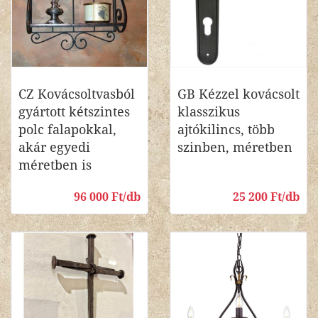
CZ Kovácsoltvasból
GB Kézzel kovácsolt
gyártott kétszintes
klasszikus
polc falapokkal,
ajtókilincs, több
akár egyedi
szinben, méretben
méretben is
96 000 Ft/db
25 200 Ft/db