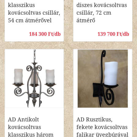
klasszikus
diszes kovácsoltvas
kovácsoltvas csillár,
csillár, 72 cm
54 cm átmérővel
átmérő
184 300 Ft/db
139 700 Ft/db
AD Antikolt
AD Rusztikus,
kovácsoltvas
fekete kovácsoltvas
klasszikus három
falikar üvegbúrával