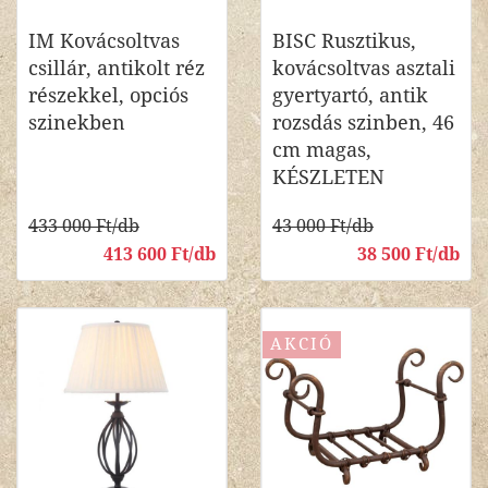
IM Kovácsoltvas
BISC Rusztikus,
csillár, antikolt réz
kovácsoltvas asztali
részekkel, opciós
gyertyartó, antik
szinekben
rozsdás szinben, 46
cm magas,
KÉSZLETEN
433 000 Ft/db
43 000 Ft/db
413 600 Ft/db
38 500 Ft/db
AKCIÓ