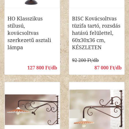
HO Klasszikus
BISC Kovácsoltvas
stílusú,
tüzifa tartó, rozsdás
kovácsoltvas
hatású felülettel,
szerkezetű asztali
60x30x36 cm,
lámpa
KÉSZLETEN
92 200 Ft/db
127 800 Ft/db
87 000 Ft/db