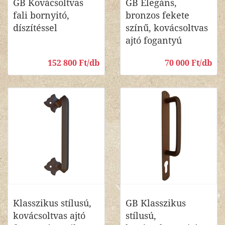
GB Kovácsoltvas
GB Elegáns,
fali bornyitó,
bronzos fekete
díszítéssel
színű, kovácsoltvas
ajtó fogantyú
152 800 Ft/db
70 000 Ft/db
Klasszikus stílusú,
GB Klasszikus
kovácsoltvas ajtó
stílusú,