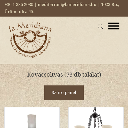
+36 1 336 2080 | mediterran@lameridiana.hu | 1023 Bp.,
Ürömi utca 45.
Kovácsoltvas (73 db találat)
Szűrő panel