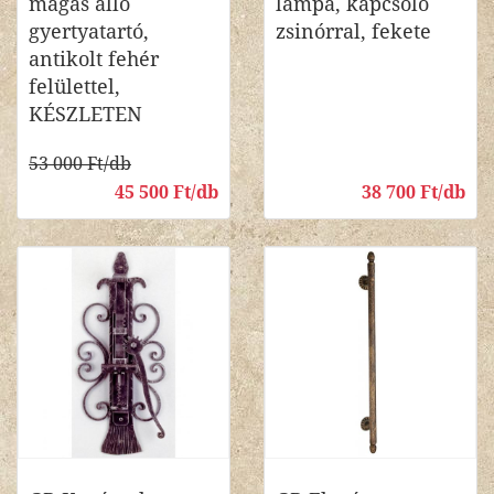
magas álló
lámpa, kapcsoló
gyertyatartó,
zsinórral, fekete
antikolt fehér
felülettel,
KÉSZLETEN
53 000 Ft/db
45 500 Ft/db
38 700 Ft/db