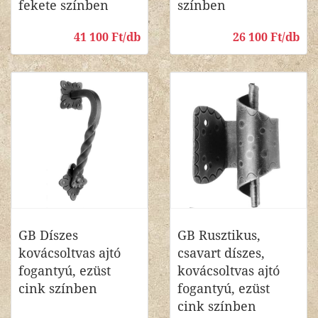
fekete színben
színben
41 100 Ft/db
26 100 Ft/db
GB Díszes
GB Rusztikus,
kovácsoltvas ajtó
csavart díszes,
fogantyú, ezüst
kovácsoltvas ajtó
cink színben
fogantyú, ezüst
cink színben