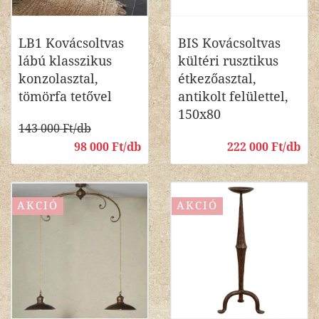
LB1 Kovácsoltvas
BIS Kovácsoltvas
lábú klasszikus
kültéri rusztikus
konzolasztal,
étkezőasztal,
tömörfa tetővel
antikolt felülettel,
150x80
143 000 Ft/db
98 000 Ft/db
222 000 Ft/db
AKCIÓ
AKCIÓ