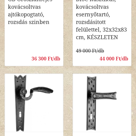
kovácsoltvas
kovácsoltvas
ajtókopogtató,
esernyőtartó,
rozsdás szinben
rozsdásitott
felülettel, 32x32x83
cm, KÉSZLETEN
49 000 Ft/db
36 300 Ft/db
44 000 Ft/db