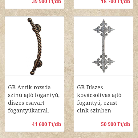
39 900 Ft/db
18 700 Ft/db
GB Antik rozsda
GB Díszes
színű ajtó fogantyú,
kovácsoltvas ajtó
díszes csavart
fogantyú, ezüst
fogantyúkarral.
cink színben
41 600 Ft/db
50 900 Ft/db