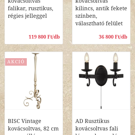
kovácsoltvas
kovácsoltvas
falikar, rusztikus,
kilincs, antik fekete
régies jelleggel
színben,
választható felület
119 800 Ft/db
36 800 Ft/db
AKCIÓ
BISC Vintage
AD Rusztikus
kovácsoltvas, 82 cm
kovácsoltvas fali