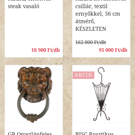
steak vasaló
csillár, textil
ernyőkkel, 56 cm
átmérő,
KÉSZLETEN
162 000 Ft/db
18 900 Ft/db
95 000 Ft/db
AKCIÓ
GB Oroszlánfejes
BISC Rusztikus,