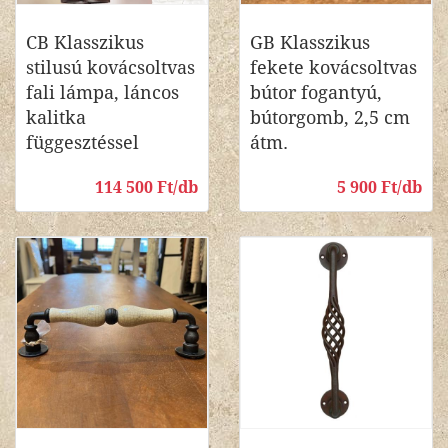
CB Klasszikus
GB Klasszikus
stilusú kovácsoltvas
fekete kovácsoltvas
fali lámpa, láncos
bútor fogantyú,
kalitka
bútorgomb, 2,5 cm
függesztéssel
átm.
114 500 Ft/db
5 900 Ft/db