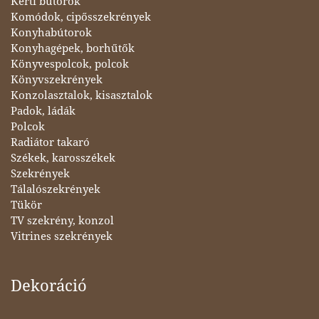
Kerti bútorok
Komódok, cipősszekrények
Konyhabútorok
Konyhagépek, borhűtők
Könyvespolcok, polcok
Könyvszekrények
Konzolasztalok, kisasztalok
Padok, ládák
Polcok
Radiátor takaró
Székek, karosszékek
Szekrények
Tálalószekrények
Tükör
TV szekrény, konzol
Vitrines szekrények
Dekoráció