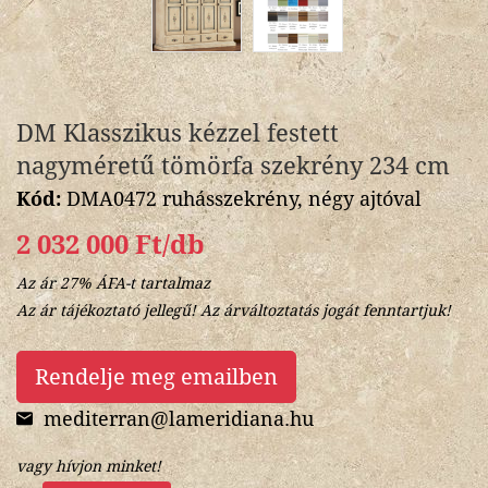
DM Klasszikus kézzel festett
nagyméretű tömörfa szekrény 234 cm
Kód:
DMA0472 ruhásszekrény, négy ajtóval
2 032 000 Ft/db
Az ár 27% ÁFA-t tartalmaz
Az ár tájékoztató jellegű! Az árváltoztatás jogát fenntartjuk!
Rendelje meg emailben
mediterran@lameridiana.hu
vagy hívjon minket!