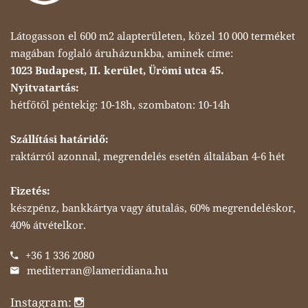
Látogasson el 600 m2 alapterületen, közel 10 000 terméket
magában foglaló áruházunkba, aminek címe:
1023 Budapest, II. kerület, Ürömi utca 45.
Nyitvatartás:
hétfőtől péntekig: 10-18h, szombaton: 10-14h
Szállítási határidő:
raktárról azonnal, megrendelés esetén általában 4-6 hét
Fizetés:
készpénz, bankkártya vagy átutalás, 60% megrendeléskor,
40% átvételkor.
+36 1 336 2080
mediterran@lameridiana.hu
Instagram: