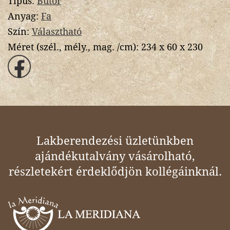
Tipus:
Bútor
Anyag:
Fa
Szín:
Választható
Méret (szél., mély., mag. /cm):
234 x 60 x 230
Lakberendezési üzletünkben
ajándékutalvány vásárolható,
részletekért érdeklődjön kollégáinknál.