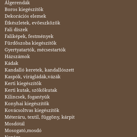
Álgerendák
Boros kiegészítők
Dekorációs elemek
Étkészletek, evőeszközök
Fali díszek
Faliképek, festmények
Fürdőszoba kiegészítők
Gyertyatartók, mécsestartók
Házszámok
Kádak
Kandalló keretek, kandallószett
Kaspók, virágládák,vázák
Kerti kiegészítők
Kerti kutak, szökőkutak
Kilincsek, fogantyúk
Konyhai kiegészítők
Kovácsoltvas kiegészítők
Méteráru, textil, függöny, kárpit
Mosdótál
Mosogató,mosdó