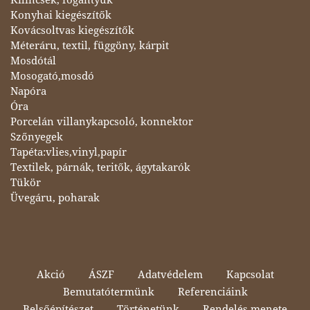
Konyhai kiegészítők
Kovácsoltvas kiegészítők
Méteráru, textil, függöny, kárpit
Mosdótál
Mosogató,mosdó
Napóra
Óra
Porcelán villanykapcsoló, konnektor
Szőnyegek
Tapéta:vlies,vinyl,papír
Textilek, párnák, teritők, ágytakarók
Tükör
Üvegáru, poharak
Akció
ÁSZF
Adatvédelem
Kapcsolat
Bemutatótermünk
Referenciáink
Belsőépítészet
Történetünk
Rendelés menete