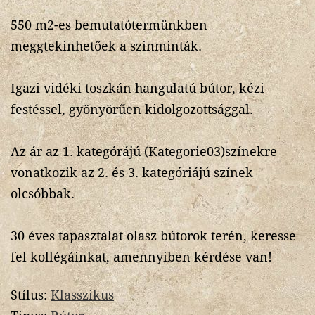
550 m2-es bemutatótermünkben
meggtekinhetőek a szinminták.
Igazi vidéki toszkán hangulatú bútor, kézi
festéssel, gyönyörűen kidolgozottsággal.
Az ár az 1. kategórájú (Kategorie03)színekre
vonatkozik az 2. és 3. kategóriájú színek
olcsóbbak.
30 éves tapasztalat olasz bútorok terén, keresse
fel kollégáinkat, amennyiben kérdése van!
Stílus:
Klasszikus