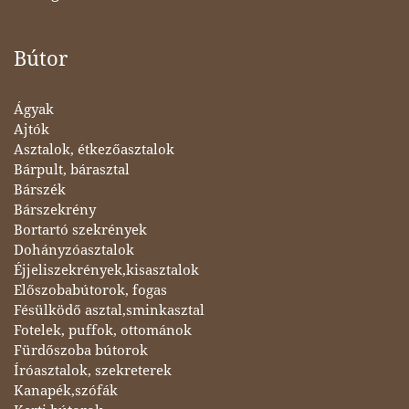
Bútor
Ágyak
Ajtók
Asztalok, étkezőasztalok
Bárpult, bárasztal
Bárszék
Bárszekrény
Bortartó szekrények
Dohányzóasztalok
Éjjeliszekrények,kisasztalok
Előszobabútorok, fogas
Fésülködő asztal,sminkasztal
Fotelek, puffok, ottománok
Fürdőszoba bútorok
Íróasztalok, szekreterek
Kanapék,szófák