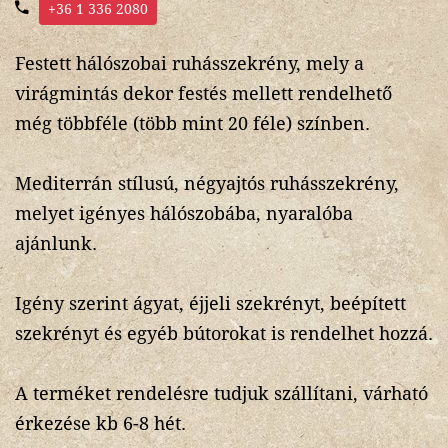
+36 1 336 2080
Festett hálószobai ruhásszekrény, mely a
virágmintás dekor festés mellett rendelhető
még többféle (több mint 20 féle) színben.
Mediterrán stílusú, négyajtós ruhásszekrény,
melyet igényes hálószobába, nyaralóba
ajánlunk.
Igény szerint ágyat, éjjeli szekrényt, beépített
szekrényt és egyéb bútorokat is rendelhet hozzá.
A terméket rendelésre tudjuk szállítani, várható
érkezése kb 6-8 hét.