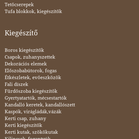
Tetőcserepek
Tufa blokkok, kiegészítők
Kiegészítő
Boros kiegészítők
Csapok, zuhanyszettek
Dekorációs elemek
Előszobabútorok, fogas
Étkészletek, evőeszközök
Fali díszek
Fürdőszoba kiegészítők
Gyertyatartók, mécsestartók
Kandalló keretek, kandallószett
Kaspók, virágládák,vázák
Kerti csap, zuhany
Kerti kiegészítők
Kerti kutak, szökőkutak
Kilincsek, fogantyúk