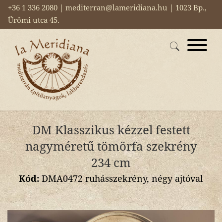
+36 1 336 2080 | mediterran@lameridiana.hu | 1023 Bp.,
Ürömi utca 45.
DM Klasszikus kézzel festett
nagyméretű tömörfa szekrény
234 cm
Kód:
DMA0472 ruhásszekrény, négy ajtóval