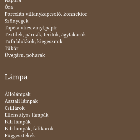
Napóra
Óra
Porcelán villanykapcsoló, konnektor
Szőnyegek
Tapéta:vlies,vinyl,papír
Textilek, párnák, teritők, ágytakarók
Tufa blokkok, kiegészítők
Tükör
Üvegáru, poharak
Lámpa
Állólámpák
Asztali lámpák
Csillárok
Ellensúlyos lámpák
Fali lámpák
Fali lámpák, falikarok
Függesztékek