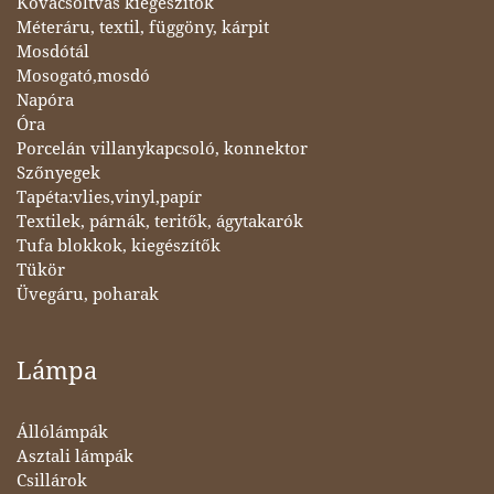
Kovácsoltvas kiegészítők
Méteráru, textil, függöny, kárpit
Mosdótál
Mosogató,mosdó
Napóra
Óra
Porcelán villanykapcsoló, konnektor
Szőnyegek
Tapéta:vlies,vinyl,papír
Textilek, párnák, teritők, ágytakarók
Tufa blokkok, kiegészítők
Tükör
Üvegáru, poharak
Lámpa
Állólámpák
Asztali lámpák
Csillárok