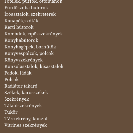
Fotelek, puffok, ottománok
Fürdőszoba bútorok
Íróasztalok, szekreterek
Kanapék,szófák
Kerti bútorok
Komódok, cipősszekrények
Konyhabútorok
Konyhagépek, borhűtők
Könyvespolcok, polcok
Könyvszekrények
Konzolasztalok, kisasztalok
Padok, ládák
Polcok
Radiátor takaró
Székek, karosszékek
Szekrények
Tálalószekrények
Tükör
TV szekrény, konzol
Vitrines szekrények