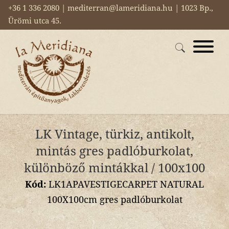
+36 1 336 2080 | mediterran@lameridiana.hu | 1023 Bp.,
Ürömi utca 45.
LK Vintage, türkiz, antikolt,
mintás gres padlóburkolat,
különböző mintákkal / 100x100
Kód:
LK1APAVESTIGECARPET NATURAL
100X100cm gres padlóburkolat