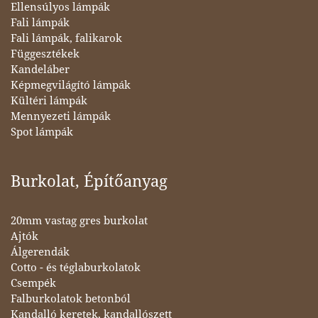
Ellensúlyos lámpák
Fali lámpák
Fali lámpák, falikarok
Függesztékek
Kandeláber
Képmegvilágító lámpák
Kültéri lámpák
Mennyezeti lámpák
Spot lámpák
Burkolat, Építőanyag
20mm vastag gres burkolat
Ajtók
Álgerendák
Cotto - és téglaburkolatok
Csempék
Falburkolatok betonból
Kandalló keretek, kandallószett