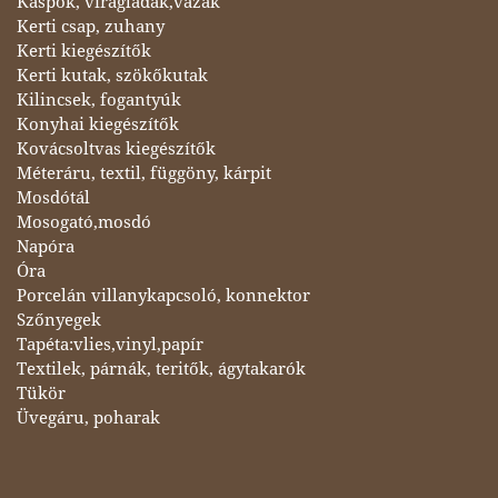
Kaspók, virágládák,vázák
Kerti csap, zuhany
Kerti kiegészítők
Kerti kutak, szökőkutak
Kilincsek, fogantyúk
Konyhai kiegészítők
Kovácsoltvas kiegészítők
Méteráru, textil, függöny, kárpit
Mosdótál
Mosogató,mosdó
Napóra
Óra
Porcelán villanykapcsoló, konnektor
Szőnyegek
Tapéta:vlies,vinyl,papír
Textilek, párnák, teritők, ágytakarók
Tükör
Üvegáru, poharak