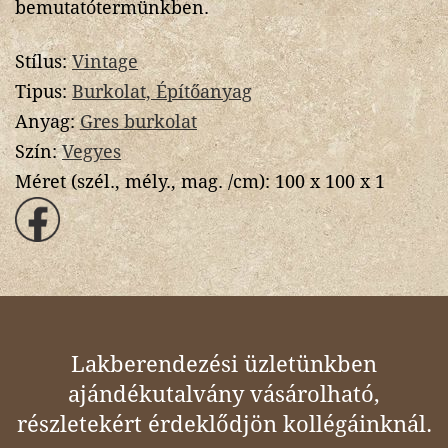
bemutatótermünkben.
Stílus:
Vintage
Tipus:
Burkolat, Építőanyag
Anyag:
Gres burkolat
Szín:
Vegyes
Méret (szél., mély., mag. /cm):
100 x 100 x 1
Lakberendezési üzletünkben
ajándékutalvány vásárolható,
részletekért érdeklődjön kollégáinknál.