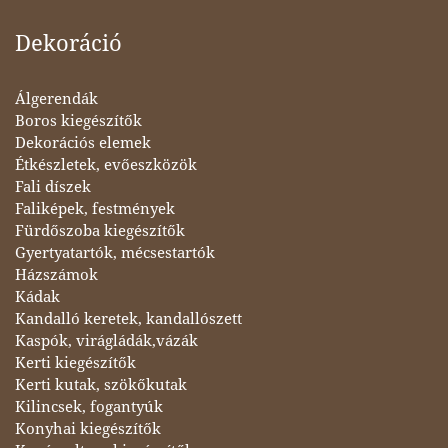
Dekoráció
Álgerendák
Boros kiegészítők
Dekorációs elemek
Étkészletek, evőeszközök
Fali díszek
Faliképek, festmények
Fürdőszoba kiegészítők
Gyertyatartók, mécsestartók
Házszámok
Kádak
Kandalló keretek, kandallószett
Kaspók, virágládák,vázák
Kerti kiegészítők
Kerti kutak, szökőkutak
Kilincsek, fogantyúk
Konyhai kiegészítők