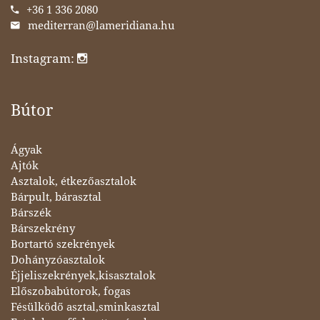
+36 1 336 2080
mediterran@lameridiana.hu
Instagram:
Bútor
Ágyak
Ajtók
Asztalok, étkezőasztalok
Bárpult, bárasztal
Bárszék
Bárszekrény
Bortartó szekrények
Dohányzóasztalok
Éjjeliszekrények,kisasztalok
Előszobabútorok, fogas
Fésülködő asztal,sminkasztal