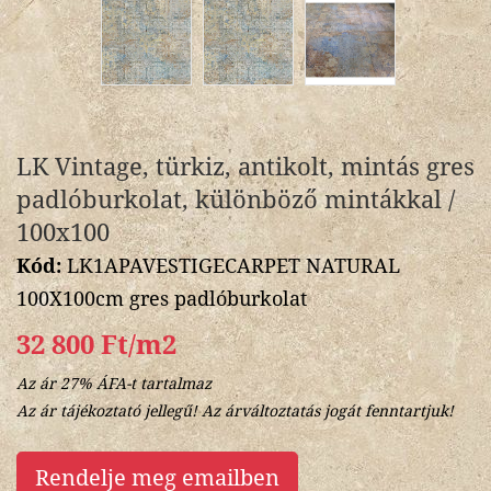
LK Vintage, türkiz, antikolt, mintás gres
padlóburkolat, különböző mintákkal /
100x100
Kód:
LK1APAVESTIGECARPET NATURAL
100X100cm gres padlóburkolat
32 800 Ft/m2
Az ár 27% ÁFA-t tartalmaz
Az ár tájékoztató jellegű! Az árváltoztatás jogát fenntartjuk!
Rendelje meg emailben