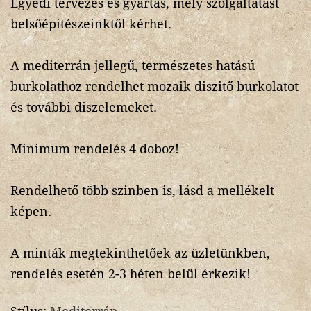
Egyedi tervezés és gyártás, mely szolgáltatást
belsőépitészeinktől kérhet.
A mediterrán jellegű, természetes hatású
burkolathoz rendelhet mozaik diszitő burkolatot
és további diszelemeket.
Minimum rendelés 4 doboz!
Rendelhető több szinben is, lásd a mellékelt
képen.
A minták megtekinthetőek az üzletünkben,
rendelés esetén 2-3 héten belül érkezik!