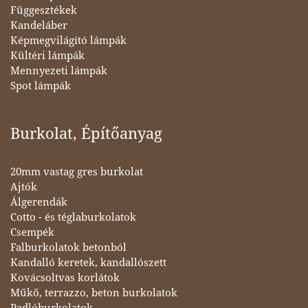
Függesztékek
Kandeláber
Képmegvilágító lámpák
Kültéri lámpák
Mennyezeti lámpák
Spot lámpák
Burkolat, Építőanyag
20mm vastag gres burkolat
Ajtók
Álgerendák
Cotto - és téglaburkolatok
Csempék
Falburkolatok betonból
Kandalló keretek, kandallószett
Kovácsoltvas korlátok
Műkő, terrazzo, beton burkolatok
Padlóburkolatok