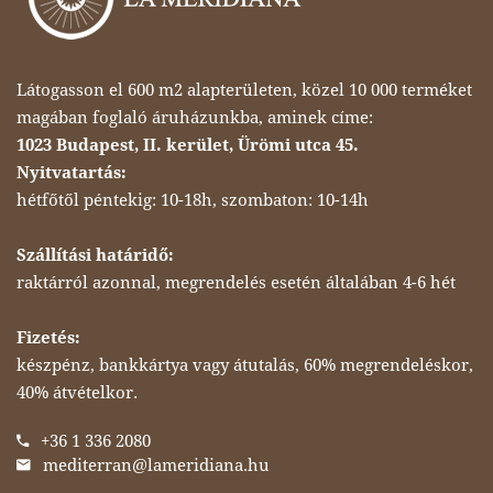
Látogasson el 600 m2 alapterületen, közel 10 000 terméket
magában foglaló áruházunkba, aminek címe:
1023 Budapest, II. kerület, Ürömi utca 45.
Nyitvatartás:
hétfőtől péntekig: 10-18h, szombaton: 10-14h
Szállítási határidő:
raktárról azonnal, megrendelés esetén általában 4-6 hét
Fizetés:
készpénz, bankkártya vagy átutalás, 60% megrendeléskor,
40% átvételkor.
+36 1 336 2080
mediterran@lameridiana.hu