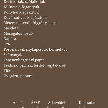
Kerti kutak, szökőkutak
Kilincsek, fogantyúk
Konyhai kiegészítők
Kovácsoltvas kiegészítők
Méteráru, textil, függöny, kárpit
Mosdótál
Mosogató,mosdó
Napóra
Óra
Porcelán villanykapcsoló, konnektor
Szőnyegek
Tapéta:vlies,vinyl,papír
Textilek, párnák, teritők, ágytakarók
Tükör
Üvegáru, poharak
Akció
ÁSZF
Adatvédelem
Kapcsolat