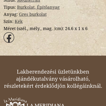
Stílus:
Mediterrán
Tipus:
Burkolat, Építőanyag
Anyag:
Gres burkolat
Szín:
Kék
Méret (szél., mély., mag. /cm):
24.6 x 1 x 6
Lakberendezési üzletünkben
ajándékutalvány vásárolható,
részletekért érdeklődjön kollégáinknál.