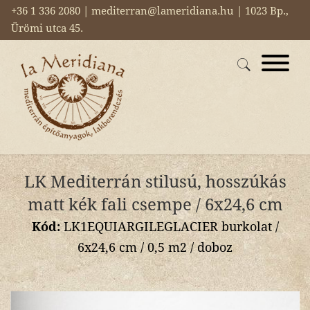
+36 1 336 2080 | mediterran@lameridiana.hu | 1023 Bp.,
Ürömi utca 45.
LK Mediterrán stilusú, hosszúkás
matt kék fali csempe / 6x24,6 cm
Kód:
LK1EQUIARGILEGLACIER burkolat /
6x24,6 cm / 0,5 m2 / doboz