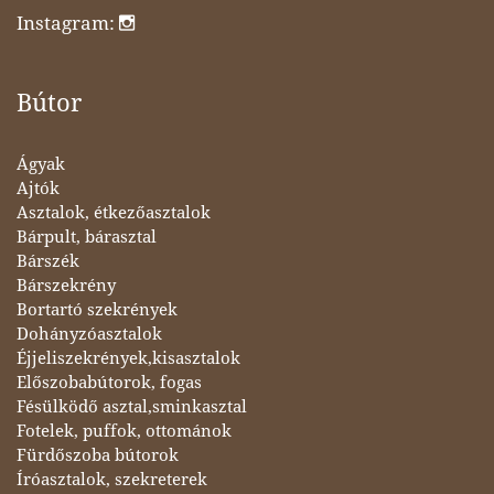
Instagram:
Bútor
Ágyak
Ajtók
Asztalok, étkezőasztalok
Bárpult, bárasztal
Bárszék
Bárszekrény
Bortartó szekrények
Dohányzóasztalok
Éjjeliszekrények,kisasztalok
Előszobabútorok, fogas
Fésülködő asztal,sminkasztal
Fotelek, puffok, ottománok
Fürdőszoba bútorok
Íróasztalok, szekreterek