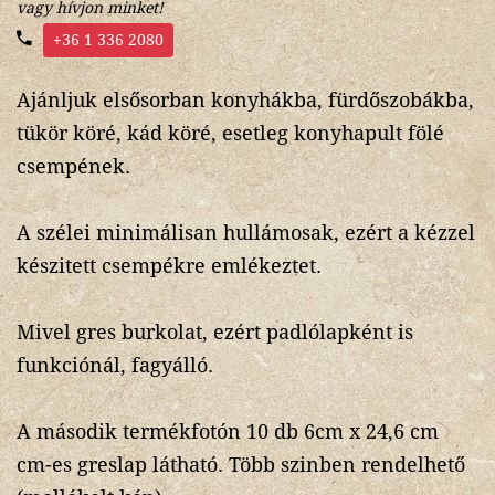
vagy hívjon minket!
+36 1 336 2080
Ajánljuk elsősorban konyhákba, fürdőszobákba,
tükör köré, kád köré, esetleg konyhapult fölé
csempének.
A szélei minimálisan hullámosak, ezért a kézzel
készitett csempékre emlékeztet.
Mivel gres burkolat, ezért padlólapként is
funkciónál, fagyálló.
A második termékfotón 10 db 6cm x 24,6 cm
cm-es greslap látható. Több szinben rendelhető