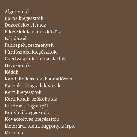
Álgerendák
Boros kiegészítők
Dekorációs elemek
Étkészletek, evőeszközök
Fali díszek
Faliképek, festmények
Fürdőszoba kiegészítők
Gyertyatartók, mécsestartók
Házszámok
Kádak
Kandalló keretek, kandallószett
Kaspók, virágládák,vázák
Kerti kiegészítők
Kerti kutak, szökőkutak
Kilincsek, fogantyúk
Konyhai kiegészítők
Kovácsoltvas kiegészítők
Méteráru, textil, függöny, kárpit
Mosdótál