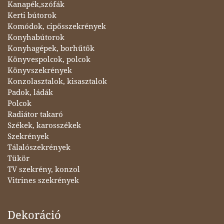
Kanapék,szófák
Kerti bútorok
Komódok, cipősszekrények
Konyhabútorok
Konyhagépek, borhűtők
Könyvespolcok, polcok
Könyvszekrények
Konzolasztalok, kisasztalok
Padok, ládák
Polcok
Radiátor takaró
Székek, karosszékek
Szekrények
Tálalószekrények
Tükör
TV szekrény, konzol
Vitrines szekrények
Dekoráció