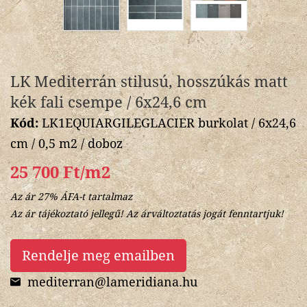
LK Mediterrán stilusú, hosszúkás matt
kék fali csempe / 6x24,6 cm
Kód:
LK1EQUIARGILEGLACIER burkolat / 6x24,6
cm / 0,5 m2 / doboz
25 700 Ft/m2
Az ár 27% ÁFA-t tartalmaz
Az ár tájékoztató jellegű! Az árváltoztatás jogát fenntartjuk!
Rendelje meg emailben
mediterran@lameridiana.hu