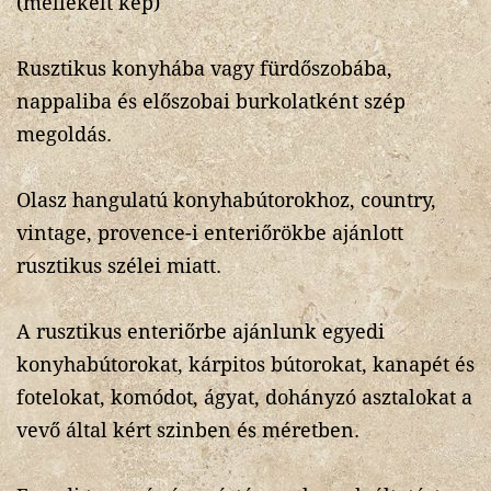
(mellékelt kép)
Rusztikus konyhába vagy fürdőszobába,
nappaliba és előszobai burkolatként szép
megoldás.
Olasz hangulatú konyhabútorokhoz, country,
vintage, provence-i enteriőrökbe ajánlott
rusztikus szélei miatt.
A rusztikus enteriőrbe ajánlunk egyedi
konyhabútorokat, kárpitos bútorokat, kanapét és
fotelokat, komódot, ágyat, dohányzó asztalokat a
vevő által kért szinben és méretben.