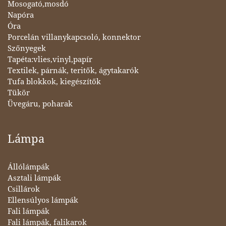
Mosogató,mosdó
Napóra
Óra
Porcelán villanykapcsoló, konnektor
Szőnyegek
Tapéta:vlies,vinyl,papír
Textilek, párnák, teritők, ágytakarók
Tufa blokkok, kiegészítők
Tükör
Üvegáru, poharak
Lámpa
Állólámpák
Asztali lámpák
Csillárok
Ellensúlyos lámpák
Fali lámpák
Fali lámpák, falikarok