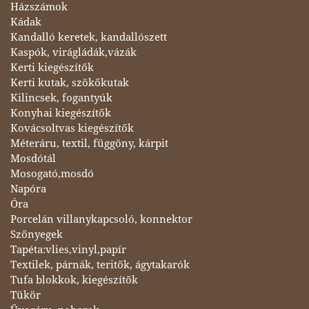
Házszámok
Kádak
Kandalló keretek, kandallószett
Kaspók, virágládák,vázák
Kerti kiegészítők
Kerti kutak, szökőkutak
Kilincsek, fogantyúk
Konyhai kiegészítők
Kovácsoltvas kiegészítők
Méteráru, textil, függöny, kárpit
Mosdótál
Mosogató,mosdó
Napóra
Óra
Porcelán villanykapcsoló, konnektor
Szőnyegek
Tapéta:vlies,vinyl,papír
Textilek, párnák, teritők, ágytakarók
Tufa blokkok, kiegészítők
Tükör