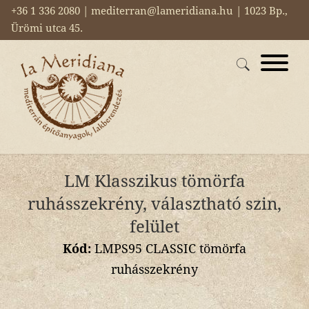
+36 1 336 2080 | mediterran@lameridiana.hu | 1023 Bp.,
Ürömi utca 45.
LM Klasszikus tömörfa
ruhásszekrény, választható szin,
felület
Kód:
LMPS95 CLASSIC tömörfa
ruhásszekrény