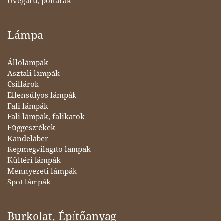
Üvegáru, poharak
Lámpa
Állólámpák
Asztali lámpák
Csillárok
Ellensúlyos lámpák
Fali lámpák
Fali lámpák, falikarok
Függesztékek
Kandeláber
Képmegvilágító lámpák
Kültéri lámpák
Mennyezeti lámpák
Spot lámpák
Burkolat, Építőanyag