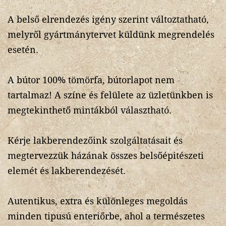
A belső elrendezés igény szerint változtatható,
melyről gyártmánytervet küldünk megrendelés
esetén.
A bútor 100% tömörfa, bútorlapot nem
tartalmaz! A színe és felülete az üzletünkben is
megtekinthető mintákból választható.
Kérje lakberendezőink szolgáltatásait és
megtervezzük házának összes belsőépitészeti
elemét és lakberendezését.
Autentikus, extra és különleges megoldás
minden tipusú enteriőrbe, ahol a természetes