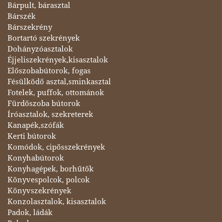
Bárpult, bárasztal
Bárszék
Bárszekrény
Bortartó szekrények
Dohányzóasztalok
Éjjeliszekrények,kisasztalok
Előszobabútorok, fogas
Fésülködő asztal,sminkasztal
Fotelek, puffok, ottománok
Fürdőszoba bútorok
Íróasztalok, szekreterek
Kanapék,szófák
Kerti bútorok
Komódok, cipősszekrények
Konyhabútorok
Konyhagépek, borhűtők
Könyvespolcok, polcok
Könyvszekrények
Konzolasztalok, kisasztalok
Padok, ládák