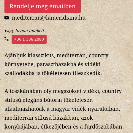
Rendelje meg emailben
mediterran@lameridiana.hu
vagy hívjon minket!
+36 1 336 2080
Ajánljuk klasszikus, mediterrán, country
környetebe, parasztházakba és vidéki
szállodákba is tökéletesen illeszkedik.
A toszkánában oly megszokott vidéki, country
stilusú elegáns bútorai tökéletesen
alkalmazhatóak a magyar vidék nyaralóiban,
mediterrán stílusú házakban, azok
konyhájában, étkezőjében és a fürdőszobában.