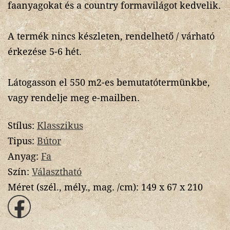
faanyagokat és a country formavilágot kedvelik.
A termék nincs készleten, rendelhető / várható
érkezése 5-6 hét.
Látogasson el 550 m2-es bemutatótermünkbe,
vagy rendelje meg e-mailben.
Stílus:
Klasszikus
Tipus:
Bútor
Anyag:
Fa
Szín:
Választható
Méret (szél., mély., mag. /cm):
149 x 67 x 210