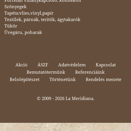
Porcelán villanykapcsoló, konnektor
Szőnyegek
Tapéta:vlies,vinyl,papír
Textilek, párnák, teritők, ágytakarók
Tükör
Üvegáru, poharak
Akció
ÁSZF
Adatvédelem
Kapcsolat
Bemutatótermünk
Referenciáink
Belsőépítészet
Történetünk
Rendelés menete
© 2009 -
2026 La Meridiana.