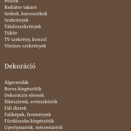
Polcok
Radiátor takaró
Székek, karosszékek
Szekrények
Tálalószekrények
Tükör
TV szekrény, konzol
Vitrines szekrények
Dekoráció
Álgerendák
Boros kiegészítők
Dekorációs elemek
Étkészletek, evőeszközök
Fali díszek
Faliképek, festmények
Fürdőszoba kiegészítők
Gyertyatartók, mécsestartók