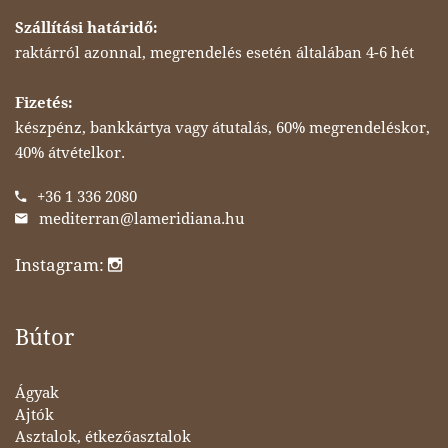
Szállítási határidő:
raktárról azonnal, megrendelés esetén általában 4-6 hét
Fizetés:
készpénz, bankkártya vagy átutalás, 60% megrendeléskor,
40% átvételkor.
+36 1 336 2080
mediterran@lameridiana.hu
Instagram:
Bútor
Ágyak
Ajtók
Asztalok, étkezőasztalok