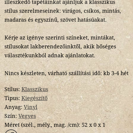
illeszkedő tapétáinkat ajánljuk a klasszikus
stílus szerelmeseinek: virágos, csíkos, mintás,
madaras és egyszínű, szövet hatásúakat.
Kérje az igénye szerinti színeket, mintákat,
stílusokat lakberendezőinktől, akik bőséges
választékunkból adnak ajánlatokat.
Nincs készleten, várható szállítási idő: kb 3-4 hét
Stílus:
Klasszikus
Tipus:
Kiegészítő
Anyag:
Vinyl
Szín:
Vegyes
Méret (szél., mély., mag. /cm):
52 x 0 x 1