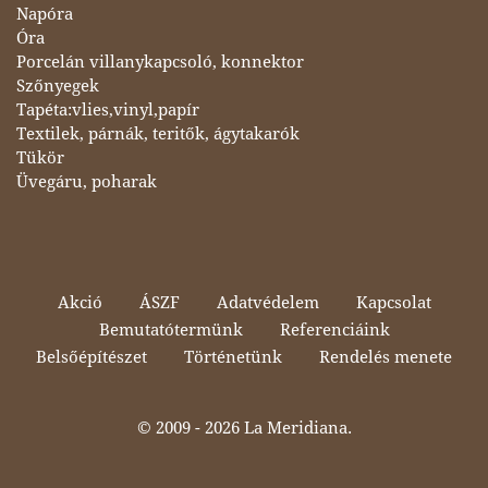
Napóra
Óra
Porcelán villanykapcsoló, konnektor
Szőnyegek
Tapéta:vlies,vinyl,papír
Textilek, párnák, teritők, ágytakarók
Tükör
Üvegáru, poharak
Akció
ÁSZF
Adatvédelem
Kapcsolat
Bemutatótermünk
Referenciáink
Belsőépítészet
Történetünk
Rendelés menete
© 2009 -
2026 La Meridiana.