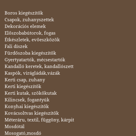
Boros kiegészítők
Csapok, zuhanyszettek
Dekorációs elemek
Előszobabútorok, fogas
Étkészletek, evőeszközök
Fali díszek
Fürdőszoba kiegészítők
Gyertyatartók, mécsestartók
Kandalló keretek, kandallószett
Kaspók, virágládák,vázák
Kerti csap, zuhany
Kerti kiegészítők
Kerti kutak, szökőkutak
Kilincsek, fogantyúk
Konyhai kiegészítők
Kovácsoltvas kiegészítők
Méteráru, textil, függöny, kárpit
Mosdótál
Mosogató,mosdó