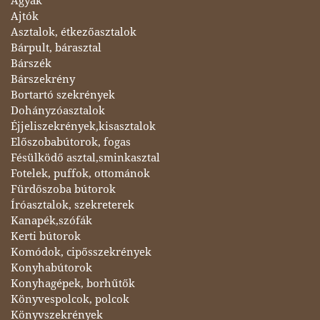
Ágyak
Ajtók
Asztalok, étkezőasztalok
Bárpult, bárasztal
Bárszék
Bárszekrény
Bortartó szekrények
Dohányzóasztalok
Éjjeliszekrények,kisasztalok
Előszobabútorok, fogas
Fésülködő asztal,sminkasztal
Fotelek, puffok, ottománok
Fürdőszoba bútorok
Íróasztalok, szekreterek
Kanapék,szófák
Kerti bútorok
Komódok, cipősszekrények
Konyhabútorok
Konyhagépek, borhűtők
Könyvespolcok, polcok
Könyvszekrények