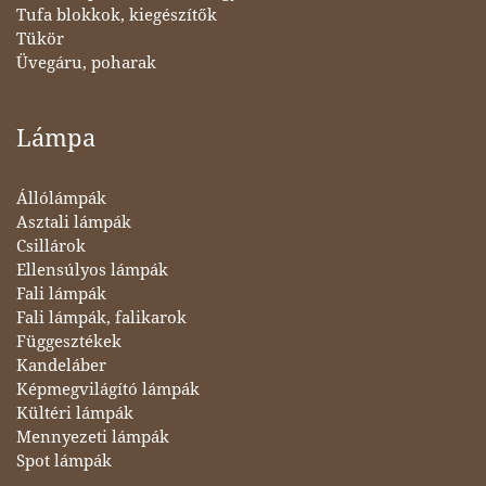
Tufa blokkok, kiegészítők
Tükör
Üvegáru, poharak
Lámpa
Állólámpák
Asztali lámpák
Csillárok
Ellensúlyos lámpák
Fali lámpák
Fali lámpák, falikarok
Függesztékek
Kandeláber
Képmegvilágító lámpák
Kültéri lámpák
Mennyezeti lámpák
Spot lámpák