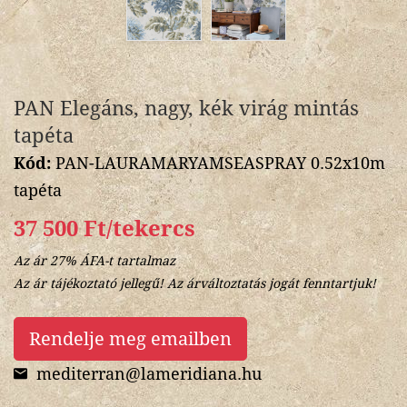
PAN Elegáns, nagy, kék virág mintás
tapéta
Kód:
PAN-LAURAMARYAMSEASPRAY 0.52x10m
tapéta
37 500 Ft/tekercs
Az ár 27% ÁFA-t tartalmaz
Az ár tájékoztató jellegű! Az árváltoztatás jogát fenntartjuk!
Rendelje meg emailben
mediterran@lameridiana.hu