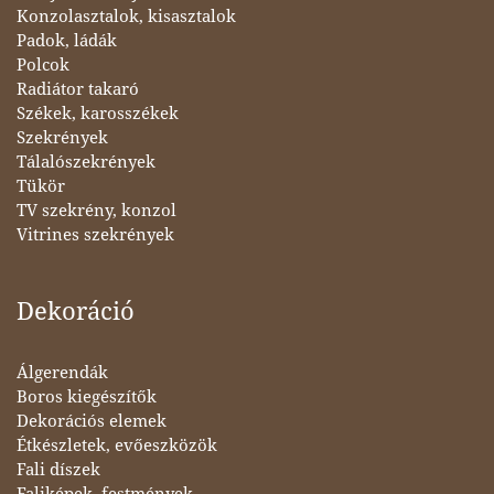
Konzolasztalok, kisasztalok
Padok, ládák
Polcok
Radiátor takaró
Székek, karosszékek
Szekrények
Tálalószekrények
Tükör
TV szekrény, konzol
Vitrines szekrények
Dekoráció
Álgerendák
Boros kiegészítők
Dekorációs elemek
Étkészletek, evőeszközök
Fali díszek
Faliképek, festmények