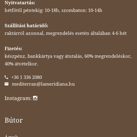
Nyitvatartás:
hétfőtől péntekig: 10-18h, szombaton: 10-14h
Szállítási határidő:
raktárról azonnal, megrendelés esetén általában 4-6 hét
Fizetés:
készpénz, bankkártya vagy átutalás, 60% megrendeléskor,
40% átvételkor.
+36 1 336 2080
mediterran@lameridiana.hu
Instagram:
Bútor