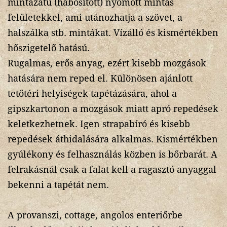
mintázatú (habosított) nyomott mintás
felületekkel, ami utánozhatja a szövet, a
halszálka stb. mintákat. Vízálló és kismértékben
hőszigetelő hatású.
Rugalmas, erős anyag, ezért kisebb mozgások
hatására nem reped el. Különösen ajánlott
tetőtéri helyiségek tapétázására, ahol a
gipszkartonon a mozgások miatt apró repedések
keletkezhetnek. Igen strapabíró és kisebb
repedések áthidalására alkalmas. Kismértékben
gyúlékony és felhasználás közben is bőrbarát. A
felrakásnál csak a falat kell a ragasztó anyaggal
bekenni a tapétát nem.
A provanszi, cottage, angolos enteriőrbe