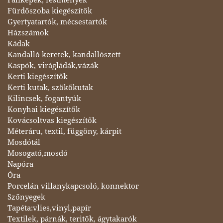
Fürdőszoba kiegészítők
Gyertyatartók, mécsestartók
Házszámok
Kádak
Kandalló keretek, kandallószett
Kaspók, virágládák,vázák
Kerti kiegészítők
Kerti kutak, szökőkutak
Kilincsek, fogantyúk
Konyhai kiegészítők
Kovácsoltvas kiegészítők
Méteráru, textil, függöny, kárpit
Mosdótál
Mosogató,mosdó
Napóra
Óra
Porcelán villanykapcsoló, konnektor
Szőnyegek
Tapéta:vlies,vinyl,papír
Textilek, párnák, teritők, ágytakarók