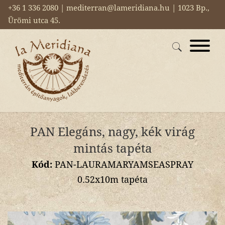
+36 1 336 2080 | mediterran@lameridiana.hu | 1023 Bp.,
Ürömi utca 45.
PAN Elegáns, nagy, kék virág
mintás tapéta
Kód:
PAN-LAURAMARYAMSEASPRAY
0.52x10m tapéta