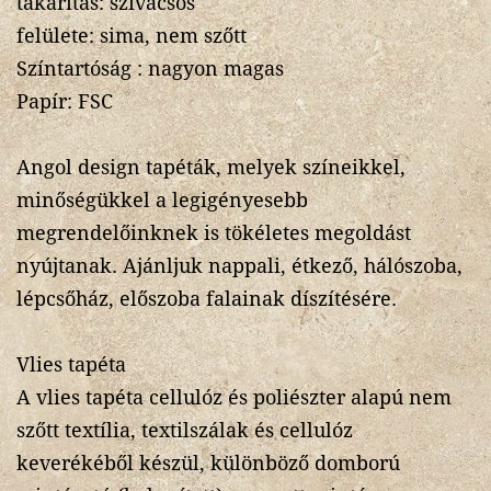
takarítás: szivacsos
felülete: sima, nem szőtt
Színtartóság : nagyon magas
Papír: FSC
Angol design tapéták, melyek színeikkel,
minőségükkel a legigényesebb
megrendelőinknek is tökéletes megoldást
nyújtanak. Ajánljuk nappali, étkező, hálószoba,
lépcsőház, előszoba falainak díszítésére.
Vlies tapéta
A vlies tapéta cellulóz és poliészter alapú nem
szőtt textília, textilszálak és cellulóz
keverékéből készül, különböző domború