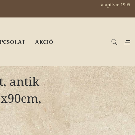
alapítva: 1995
PCSOLAT
AKCIÓ
, antik
9x90cm,