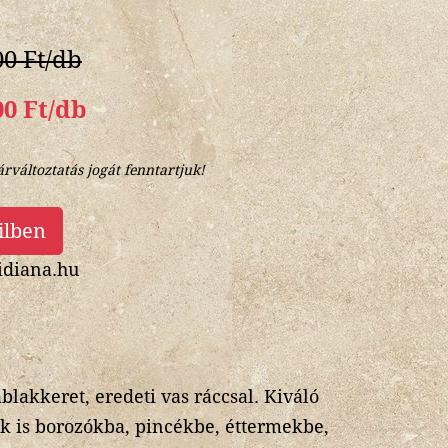
00 Ft/db
00 Ft/db
árváltoztatás jogát fenntartjuk!
ilben
diana.hu
ablakkeret, eredeti vas ráccsal. Kiváló
 is borozókba, pincékbe, éttermekbe,