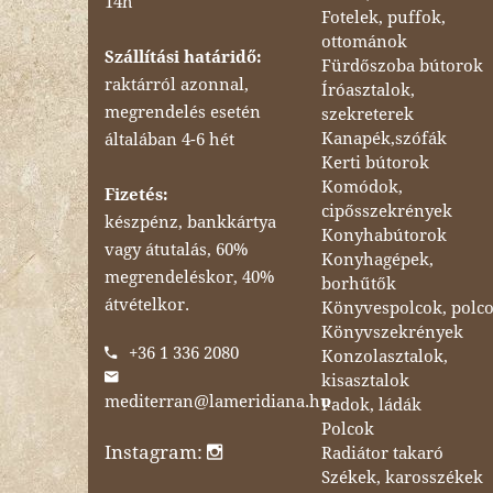
14h
Fotelek, puffok,
ottománok
Szállítási határidő:
Fürdőszoba bútorok
raktárról azonnal,
Íróasztalok,
megrendelés esetén
szekreterek
Kanapék,szófák
általában 4-6 hét
Kerti bútorok
Komódok,
Fizetés:
cipősszekrények
készpénz, bankkártya
Konyhabútorok
vagy átutalás, 60%
Konyhagépek,
megrendeléskor, 40%
borhűtők
átvételkor.
Könyvespolcok, polc
Könyvszekrények
+36 1 336 2080
Konzolasztalok,
kisasztalok
mediterran@lameridiana.hu
Padok, ládák
Polcok
Instagram:
Radiátor takaró
Székek, karosszékek