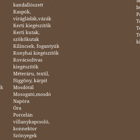
M
kandallószett
b
Kaspók,
P
virágládák,vázák
T
Kerti kiegészítők
T
Kerti kutak,
T
szökőkutak
k
Kilincsek, fogantyúk
Konyhai kiegészítők
Kovácsoltvas
kiegészítők
Méteráru, textil,
függöny, kárpit
ok
Mosdótál
Mosogató,mosdó
Napóra
Óra
Porcelán
villanykapcsoló,
konnektor
Szőnyegek