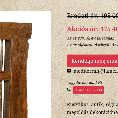
Eredeti ár: 195 0
Akciós ár: 175 4
Az ár 27% ÁFA-t tartalmaz
Az ár tájékoztató jellegű! Az 
Rendelje meg ema
mediterran@lameri
vagy hívjon minket!
+36 1 336 2080
Rusztikus, antik, régi 
megoldás dekorációnak