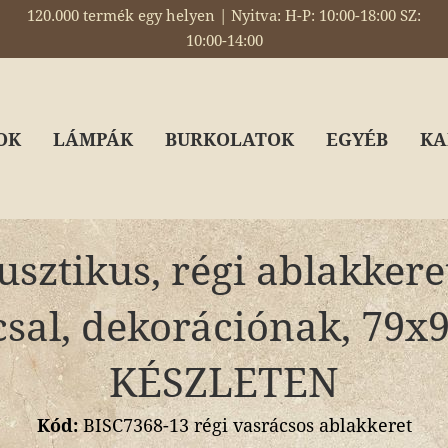
120.000 termék egy helyen | Nyitva: H-P: 10:00-18:00 SZ:
10:00-14:00
OK
LÁMPÁK
BURKOLATOK
EGYÉB
KA
usztikus, régi ablakkeret
csal, dekorációnak, 79x
KÉSZLETEN
Kód:
BISC7368-13 régi vasrácsos ablakkeret