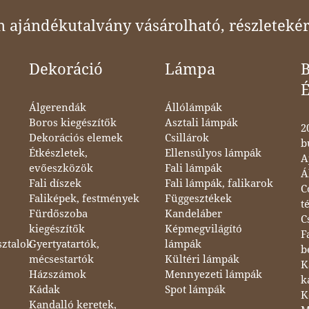
ajándékutalvány vásárolható, részletekér
Dekoráció
Lámpa
B
Álgerendák
Állólámpák
Boros kiegészítők
Asztali lámpák
2
Dekorációs elemek
Csillárok
b
Étkészletek,
Ellensúlyos lámpák
A
evőeszközök
Fali lámpák
Á
Fali díszek
Fali lámpák, falikarok
C
Faliképek, festmények
Függesztékek
t
Fürdőszoba
Kandeláber
C
kiegészítők
Képmegvilágító
F
sztalok
Gyertyatartók,
lámpák
b
mécsestartók
Kültéri lámpák
K
Házszámok
Mennyezeti lámpák
k
Kádak
Spot lámpák
K
Kandalló keretek,