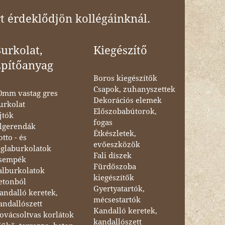
t érdeklődjön kollégáinknál.
urkolat,
Kiegészítő
Építőanyag
Boros kiegészítők
Csapok, zuhanyszettek
0mm vastag gres
Dekorációs elemek
urkolat
Előszobabútorok,
jtók
fogas
lgerendák
Étkészletek,
otto - és
evőeszközök
églaburkolatok
Fali díszek
sempék
Fürdőszoba
alburkolatok
kiegészítők
etonból
Gyertyatartók,
andalló keretek,
mécsestartók
andallószett
Kandalló keretek,
ovácsoltvas korlátok
kandallószett