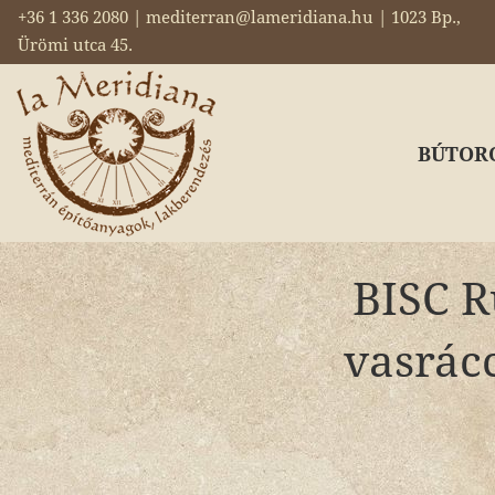
+36 1 336 2080 | mediterran@lameridiana.hu | 1023 Bp.,
Ürömi utca 45.
BÚTOR
BISC R
vasrác