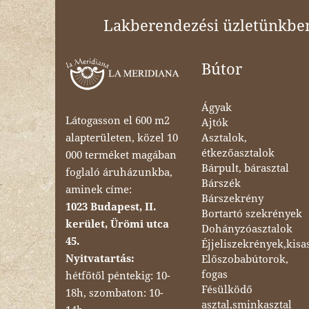
Lakberendezési üzletünkben 
Bútor
Ágyak
Látogasson el 600 m2
Ajtók
Asztalok,
alapterületen, közel 10
étkezőasztalok
000 terméket magában
Bárpult, bárasztal
foglaló áruházunkba,
Bárszék
aminek címe:
Bárszekrény
1023 Budapest, II.
Bortartó szekrények
kerület, Ürömi utca
Dohányzóasztalok
45.
Éjjeliszekrények,kisa
Nyitvatartás:
Előszobabútorok,
fogas
hétfőtől péntekig: 10-
Fésülködő
18h, szombaton: 10-
asztal,sminkasztal