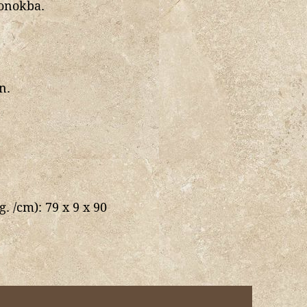
honokba.
n.
g. /cm):
79 x 9 x 90