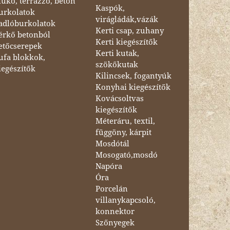
űkő, terrazzo, beton
Kaspók,
urkolatok
virágládák,vázák
adlóburkolatok
Kerti csap, zuhany
érkő betonból
Kerti kiegészítők
etőcserepek
Kerti kutak,
ufa blokkok,
szökőkutak
iegészítők
Kilincsek, fogantyúk
Konyhai kiegészítők
Kovácsoltvas
kiegészítők
Méteráru, textil,
függöny, kárpit
Mosdótál
Mosogató,mosdó
Napóra
Óra
Porcelán
villanykapcsoló,
konnektor
Szőnyegek