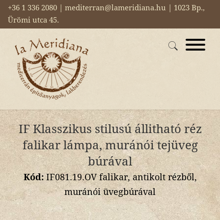
+36 1 336 2080 | mediterran@lameridiana.hu | 1023 Bp.,
Ürömi utca 45.
IF Klasszikus stilusú állitható réz
falikar lámpa, muránói tejüveg
búrával
Kód:
IF081.19.OV falikar, antikolt rézből,
muránói üvegbúrával