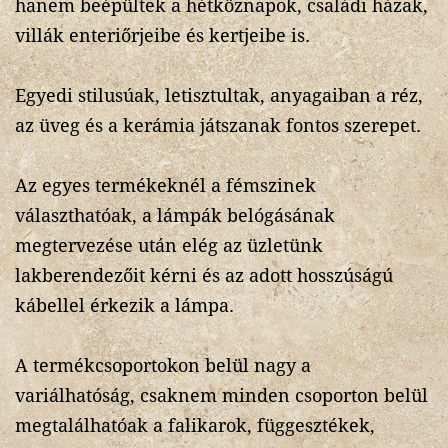
hanem beépültek a hétköznapok, családi házak,
villák enteriőrjeibe és kertjeibe is.
Egyedi stilusúak, letisztultak, anyagaiban a réz,
az üveg és a kerámia játszanak fontos szerepet.
Az egyes termékeknél a fémszinek
választhatóak, a lámpák belógásának
megtervezése után elég az üzletünk
lakberendezőit kérni és az adott hosszúságú
kábellel érkezik a lámpa.
A termékcsoportokon belül nagy a
variálhatóság, csaknem minden csoporton belül
megtalálhatóak a falikarok, függesztékek,