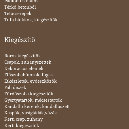
Padlóburkolatok
Térkő betonból
Tetőcserepek
Tufa blokkok, kiegészítők
Kiegészítő
Boros kiegészítők
Csapok, zuhanyszettek
Dekorációs elemek
Előszobabútorok, fogas
Étkészletek, evőeszközök
Fali díszek
Fürdőszoba kiegészítők
Gyertyatartók, mécsestartók
Kandalló keretek, kandallószett
Kaspók, virágládák,vázák
Kerti csap, zuhany
Kerti kiegészítők