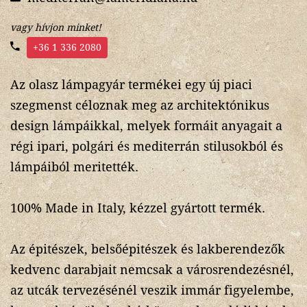
vagy hívjon minket!
+36 1 336 2080
Az olasz lámpagyár termékei egy új piaci
szegmenst céloznak meg az architektónikus
design lámpáikkal, melyek formáit anyagait a
régi ipari, polgári és mediterrán stilusokból és
lámpáiból meritették.
100% Made in Italy, kézzel gyártott termék.
Az épitészek, belsőépitészek és lakberendezők
kedvenc darabjait nemcsak a városrendezésnél,
az utcák tervezésénél veszik immár figyelembe,