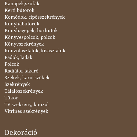
Kanapék,szófák
Kerti bútorok
Komódok, cipősszekrények
Konyhabútorok
Konyhagépek, borhűtők
Könyvespolcok, polcok
Könyvszekrények
Konzolasztalok, kisasztalok
Padok, ládák
Polcok
Radiátor takaró
Székek, karosszékek
Szekrények
Tálalószekrények
Tükör
TV szekrény, konzol
Vitrines szekrények
Dekoráció