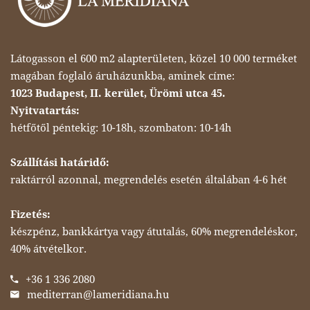
Látogasson el 600 m2 alapterületen, közel 10 000 terméket
magában foglaló áruházunkba, aminek címe:
1023 Budapest, II. kerület, Ürömi utca 45.
Nyitvatartás:
hétfőtől péntekig: 10-18h, szombaton: 10-14h
Szállítási határidő:
raktárról azonnal, megrendelés esetén általában 4-6 hét
Fizetés:
készpénz, bankkártya vagy átutalás, 60% megrendeléskor,
40% átvételkor.
+36 1 336 2080
mediterran@lameridiana.hu