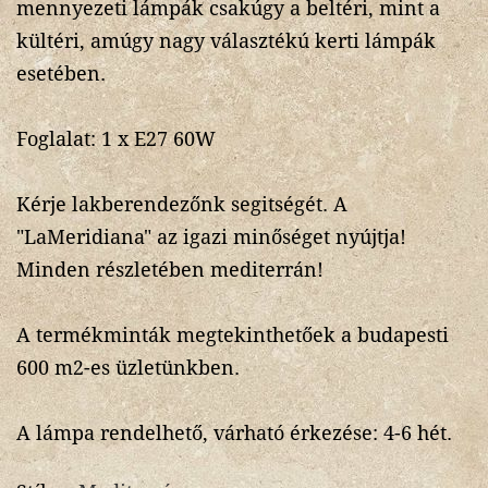
mennyezeti lámpák csakúgy a beltéri, mint a
kültéri, amúgy nagy választékú kerti lámpák
esetében.
Foglalat: 1 x E27 60W
Kérje lakberendezőnk segitségét. A
"LaMeridiana" az igazi minőséget nyújtja!
Minden részletében mediterrán!
A termékminták megtekinthetőek a budapesti
600 m2-es üzletünkben.
A lámpa rendelhető, várható érkezése: 4-6 hét.