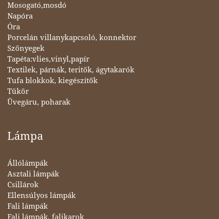
Mosogató,mosdó
Napóra
Óra
Porcelán villanykapcsoló, konnektor
Szőnyegek
Tapéta:vlies,vinyl,papír
Textilek, párnák, teritők, ágytakarók
Tufa blokkok, kiegészítők
Tükör
Üvegáru, poharak
Lámpa
Állólámpák
Asztali lámpák
Csillárok
Ellensúlyos lámpák
Fali lámpák
Fali lámpák, falikarok