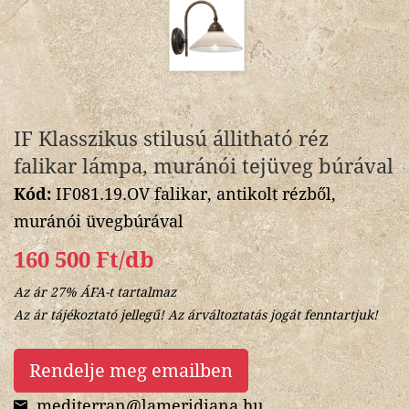
IF Klasszikus stilusú állitható réz
falikar lámpa, muránói tejüveg búrával
Kód:
IF081.19.OV falikar, antikolt rézből,
muránói üvegbúrával
160 500 Ft/db
Az ár 27% ÁFA-t tartalmaz
Az ár tájékoztató jellegű! Az árváltoztatás jogát fenntartjuk!
Rendelje meg emailben
mediterran@lameridiana.hu