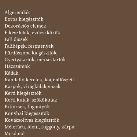
Álgerendák
Boros kiegészítők
Dekorációs elemek
Étkészletek, evőeszközök
Fali díszek
Faliképek, festmények
Fürdőszoba kiegészítők
Gyertyatartók, mécsestartók
Házszámok
Kádak
Kandalló keretek, kandallószett
Kaspók, virágládák,vázák
Kerti kiegészítők
Kerti kutak, szökőkutak
Kilincsek, fogantyúk
Konyhai kiegészítők
Kovácsoltvas kiegészítők
Méteráru, textil, függöny, kárpit
Mosdótál