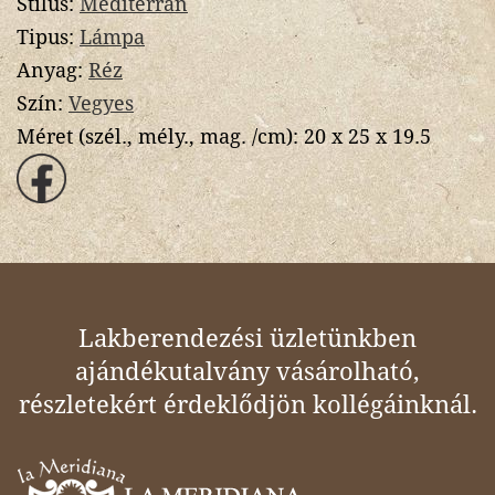
Stílus:
Mediterrán
Tipus:
Lámpa
Anyag:
Réz
Szín:
Vegyes
Méret (szél., mély., mag. /cm):
20 x 25 x 19.5
Lakberendezési üzletünkben
ajándékutalvány vásárolható,
részletekért érdeklődjön kollégáinknál.