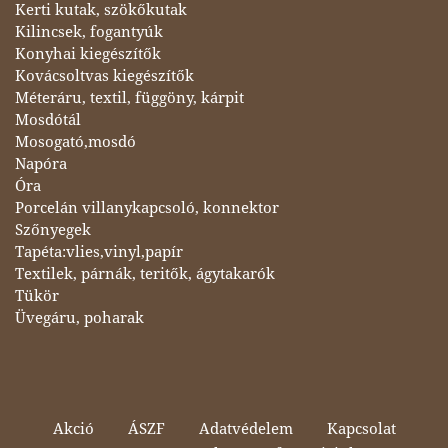
Kerti kutak, szökőkutak
Kilincsek, fogantyúk
Konyhai kiegészítők
Kovácsoltvas kiegészítők
Méteráru, textil, függöny, kárpit
Mosdótál
Mosogató,mosdó
Napóra
Óra
Porcelán villanykapcsoló, konnektor
Szőnyegek
Tapéta:vlies,vinyl,papír
Textilek, párnák, teritők, ágytakarók
Tükör
Üvegáru, poharak
Akció
ÁSZF
Adatvédelem
Kapcsolat