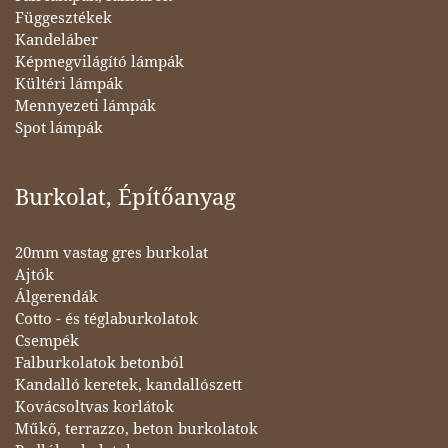
Függesztékek
Kandeláber
Képmegvilágító lámpák
Kültéri lámpák
Mennyezeti lámpák
Spot lámpák
Burkolat, Építőanyag
20mm vastag gres burkolat
Ajtók
Álgerendák
Cotto - és téglaburkolatok
Csempék
Falburkolatok betonból
Kandalló keretek, kandallószett
Kovácsoltvas korlátok
Műkő, terrazzo, beton burkolatok