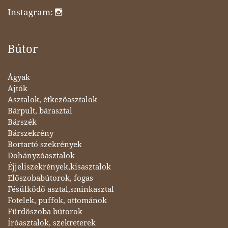
Instagram:
Bútor
Ágyak
Ajtók
Asztalok, étkezőasztalok
Bárpult, bárasztal
Bárszék
Bárszekrény
Bortartó szekrények
Dohányzóasztalok
Éjjeliszekrények,kisasztalok
Előszobabútorok, fogas
Fésülködő asztal,sminkasztal
Fotelek, puffok, ottománok
Fürdőszoba bútorok
Íróasztalok, szekreterek