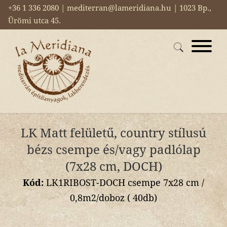
+36 1 336 2080 | mediterran@lameridiana.hu | 1023 Bp.,
Ürömi utca 45.
LK Matt felületű, country stílusú
bézs csempe és/vagy padlólap
(7x28 cm, DOCH)
Kód:
LK1RIBOST-DOCH csempe 7x28 cm /
0,8m2/doboz ( 40db)