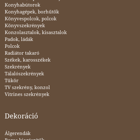
Konyhabútorok
Konyhagépek, borhűtők
Könyvespolcok, polcok
Könyvszekrények
Konzolasztalok, kisasztalok
Padok, ládák
Polcok
Radiátor takaró
Székek, karosszékek
Szekrények
Tálalószekrények
Tükör
TV szekrény, konzol
Vitrines szekrények
Dekoráció
Álgerendák