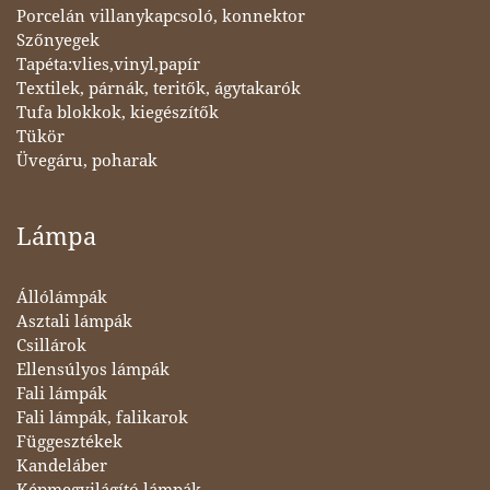
Porcelán villanykapcsoló, konnektor
Szőnyegek
Tapéta:vlies,vinyl,papír
Textilek, párnák, teritők, ágytakarók
Tufa blokkok, kiegészítők
Tükör
Üvegáru, poharak
Lámpa
Állólámpák
Asztali lámpák
Csillárok
Ellensúlyos lámpák
Fali lámpák
Fali lámpák, falikarok
Függesztékek
Kandeláber
Képmegvilágító lámpák