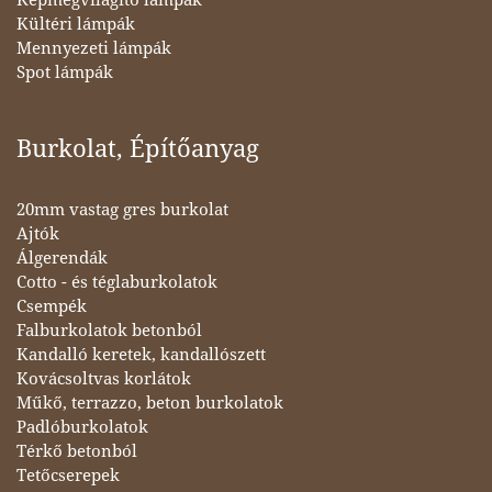
Kültéri lámpák
Mennyezeti lámpák
Spot lámpák
Burkolat, Építőanyag
20mm vastag gres burkolat
Ajtók
Álgerendák
Cotto - és téglaburkolatok
Csempék
Falburkolatok betonból
Kandalló keretek, kandallószett
Kovácsoltvas korlátok
Műkő, terrazzo, beton burkolatok
Padlóburkolatok
Térkő betonból
Tetőcserepek