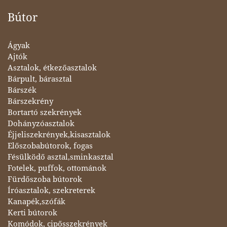
Bútor
Ágyak
Ajtók
Asztalok, étkezőasztalok
Bárpult, bárasztal
Bárszék
Bárszekrény
Bortartó szekrények
Dohányzóasztalok
Éjjeliszekrények,kisasztalok
Előszobabútorok, fogas
Fésülködő asztal,sminkasztal
Fotelek, puffok, ottománok
Fürdőszoba bútorok
Íróasztalok, szekreterek
Kanapék,szófák
Kerti bútorok
Komódok, cipősszekrények