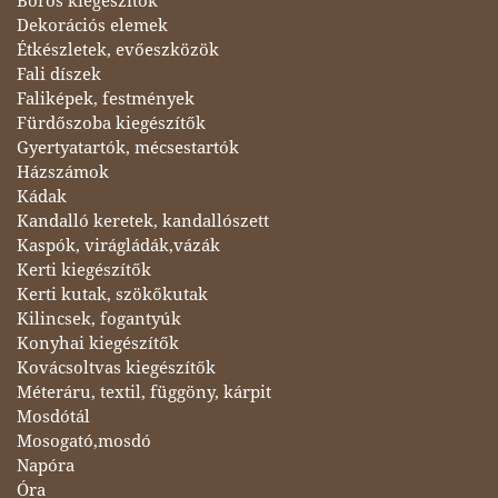
Boros kiegészítők
Dekorációs elemek
Étkészletek, evőeszközök
Fali díszek
Faliképek, festmények
Fürdőszoba kiegészítők
Gyertyatartók, mécsestartók
Házszámok
Kádak
Kandalló keretek, kandallószett
Kaspók, virágládák,vázák
Kerti kiegészítők
Kerti kutak, szökőkutak
Kilincsek, fogantyúk
Konyhai kiegészítők
Kovácsoltvas kiegészítők
Méteráru, textil, függöny, kárpit
Mosdótál
Mosogató,mosdó
Napóra
Óra