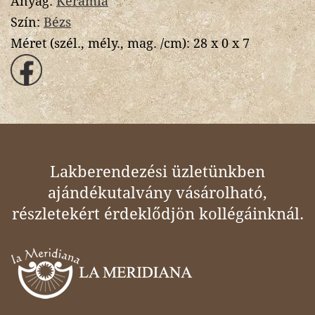
Anyag:
Kerámia
Szín:
Bézs
Méret (szél., mély., mag. /cm):
28 x 0 x 7
Lakberendezési üzletünkben
ajándékutalvány vásárolható,
részletekért érdeklődjön kollégáinknál.