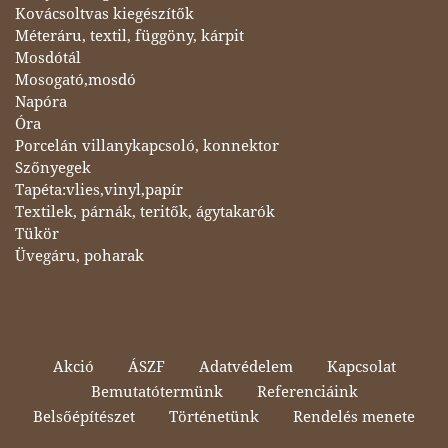
Kovácsoltvas kiegészítők
Méteráru, textil, függöny, kárpit
Mosdótál
Mosogató,mosdó
Napóra
Óra
Porcelán villanykapcsoló, konnektor
Szőnyegek
Tapéta:vlies,vinyl,papír
Textilek, párnák, teritők, ágytakarók
Tükör
Üvegáru, poharak
Akció
ÁSZF
Adatvédelem
Kapcsolat
Bemutatótermünk
Referenciáink
Belsőépítészet
Történetünk
Rendelés menete