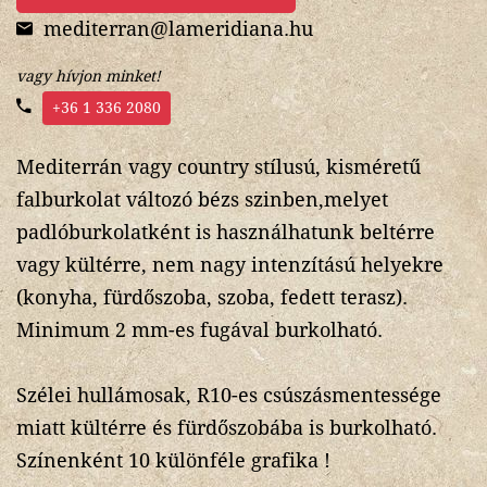
mediterran@lameridiana.hu
vagy hívjon minket!
+36 1 336 2080
Mediterrán vagy country stílusú, kisméretű
falburkolat változó bézs szinben,melyet
padlóburkolatként is használhatunk beltérre
vagy kültérre, nem nagy intenzítású helyekre
(konyha, fürdőszoba, szoba, fedett terasz).
Minimum 2 mm-es fugával burkolható.
Szélei hullámosak, R10-es csúszásmentessége
miatt kültérre és fürdőszobába is burkolható.
Színenként 10 különféle grafika !