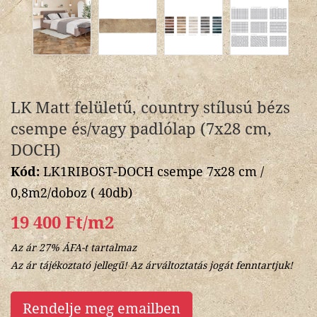
LK Matt felületű, country stílusú bézs
csempe és/vagy padlólap (7x28 cm,
DOCH)
Kód:
LK1RIBOST-DOCH csempe 7x28 cm /
0,8m2/doboz ( 40db)
19 400 Ft/m2
Az ár 27% ÁFA-t tartalmaz
Az ár tájékoztató jellegű! Az árváltoztatás jogát fenntartjuk!
Rendelje meg emailben