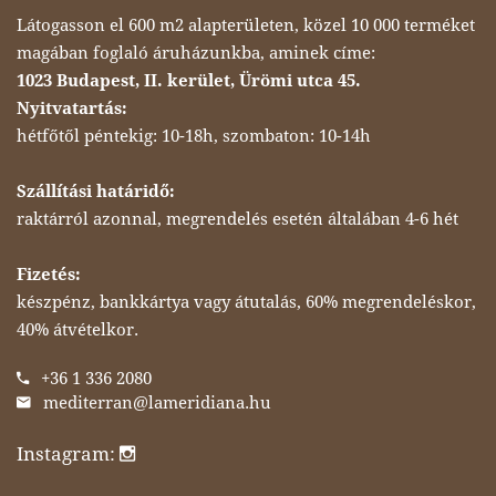
Látogasson el 600 m2 alapterületen, közel 10 000 terméket
magában foglaló áruházunkba, aminek címe:
1023 Budapest, II. kerület, Ürömi utca 45.
Nyitvatartás:
hétfőtől péntekig: 10-18h, szombaton: 10-14h
Szállítási határidő:
raktárról azonnal, megrendelés esetén általában 4-6 hét
Fizetés:
készpénz, bankkártya vagy átutalás, 60% megrendeléskor,
40% átvételkor.
+36 1 336 2080
mediterran@lameridiana.hu
Instagram: