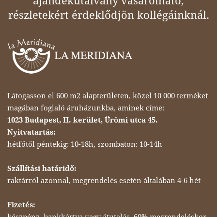
ajándékutalvány vásárolható,
részletekért érdeklődjön kollégáinknál.
Látogasson el 600 m2 alapterületen, közel 10 000 terméket
magában foglaló áruházunkba, aminek címe:
1023 Budapest, II. kerület, Ürömi utca 45.
Nyitvatartás:
hétfőtől péntekig: 10-18h, szombaton: 10-14h
Szállítási határidő:
raktárról azonnal, megrendelés esetén általában 4-6 hét
Fizetés:
készpénz, bankkártya vagy átutalás, 60% megrendeléskor,