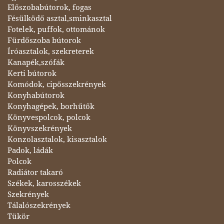
Előszobabútorok, fogas
Fésülködő asztal,sminkasztal
Fotelek, puffok, ottománok
Fürdőszoba bútorok
Íróasztalok, szekreterek
Kanapék,szófák
Kerti bútorok
Komódok, cipősszekrények
Konyhabútorok
Konyhagépek, borhűtők
Könyvespolcok, polcok
Könyvszekrények
Konzolasztalok, kisasztalok
Padok, ládák
Polcok
Radiátor takaró
Székek, karosszékek
Szekrények
Tálalószekrények
Tükör