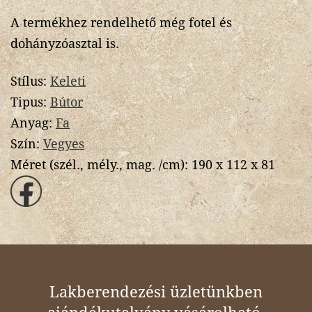
A termékhez rendelhető még fotel és
dohányzóasztal is.
Stílus:
Keleti
Tipus:
Bútor
Anyag:
Fa
Szín:
Vegyes
Méret (szél., mély., mag. /cm):
190 x 112 x 81
Lakberendezési üzletünkben