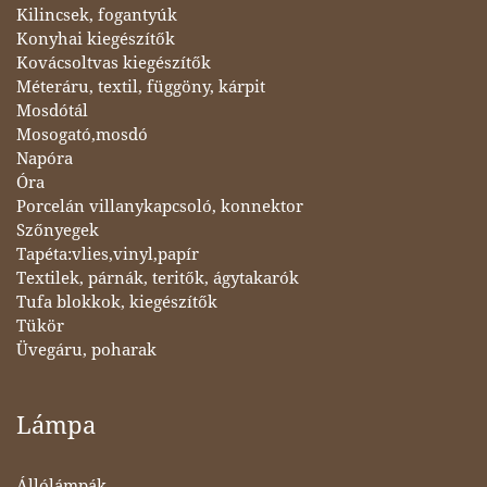
Kilincsek, fogantyúk
Konyhai kiegészítők
Kovácsoltvas kiegészítők
Méteráru, textil, függöny, kárpit
Mosdótál
Mosogató,mosdó
Napóra
Óra
Porcelán villanykapcsoló, konnektor
Szőnyegek
Tapéta:vlies,vinyl,papír
Textilek, párnák, teritők, ágytakarók
Tufa blokkok, kiegészítők
Tükör
Üvegáru, poharak
Lámpa
Állólámpák