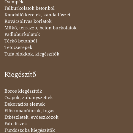
Csempék
Falburkolatok betonból
Kandalló keretek, kandallószett
Kovácsoltvas korlátok
Műkő, terrazzo, beton burkolatok
Padlóburkolatok
Térkő betonból
Tetőcserepek
Tufa blokkok, kiegészítők
Kiegészítő
Boros kiegészítők
Csapok, zuhanyszettek
Dekorációs elemek
Előszobabútorok, fogas
Étkészletek, evőeszközök
Fali díszek
Fürdőszoba kiegészítők