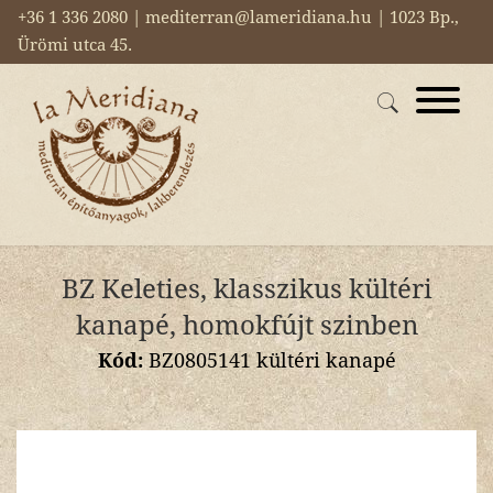
+36 1 336 2080 | mediterran@lameridiana.hu | 1023 Bp.,
Ürömi utca 45.
BZ Keleties, klasszikus kültéri
kanapé, homokfújt szinben
Kód:
BZ0805141 kültéri kanapé