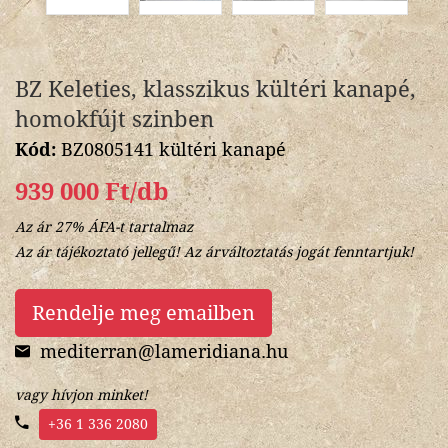
BZ Keleties, klasszikus kültéri kanapé,
homokfújt szinben
Kód:
BZ0805141 kültéri kanapé
939 000 Ft/db
Az ár 27% ÁFA-t tartalmaz
Az ár tájékoztató jellegű! Az árváltoztatás jogát fenntartjuk!
Rendelje meg emailben
mediterran@lameridiana.hu
vagy hívjon minket!
+36 1 336 2080