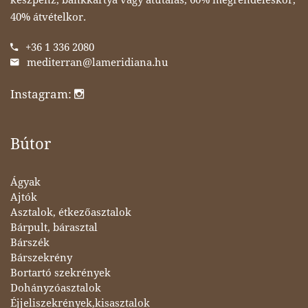
40% átvételkor.
+36 1 336 2080
mediterran@lameridiana.hu
Instagram:
Bútor
Ágyak
Ajtók
Asztalok, étkezőasztalok
Bárpult, bárasztal
Bárszék
Bárszekrény
Bortartó szekrények
Dohányzóasztalok
Éjjeliszekrények,kisasztalok