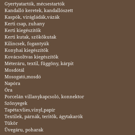
Gyertyatartók, mécsestartók
Kandalló keretek, kandallószett
Kaspók, virágládák,vázák
Kerti csap, zuhany
Kerti kiegészítők
Kerti kutak, szökőkutak
Kilincsek, fogantyúk
Konyhai kiegészítők
Kovácsoltvas kiegészítők
Méteráru, textil, függöny, kárpit
Mosdótál
Mosogató,mosdó
Napóra
Óra
Porcelán villanykapcsoló, konnektor
Szőnyegek
Tapéta:vlies,vinyl,papír
Textilek, párnák, teritők, ágytakarók
Tükör
Üvegáru, poharak