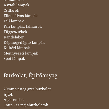
Asztali lámpák
Csillárok
Ellensúlyos lámpák
Fali lámpák
Fali lámpák, falikarok
Függesztékek
Kandeláber
Képmegvilágító lámpák
Kültéri lámpák
Mennyezeti lámpák
Spot lámpák
Burkolat, Építőanyag
20mm vastag gres burkolat
Ajtók
Álgerendák
Cotto - és téglaburkolatok