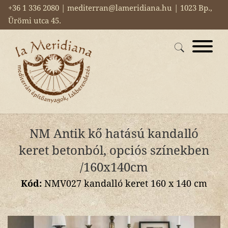
+36 1 336 2080 | mediterran@lameridiana.hu | 1023 Bp.,
Ürömi utca 45.
NM Antik kő hatású kandalló
keret betonból, opciós színekben
/160x140cm
Kód:
NMV027 kandalló keret 160 x 140 cm