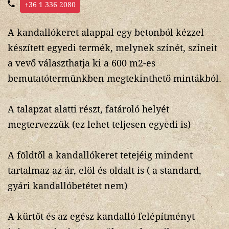
+36 1 336 2080
A kandallókeret alappal egy betonból kézzel
készített egyedi termék, melynek színét, színeit
a vevő választhatja ki a 600 m2-es
bemutatótermünkben megtekinthető mintákból.
A talapzat alatti részt, fatároló helyét
megtervezzük (ez lehet teljesen egyedi is)
A földtől a kandallókeret tetejéig mindent
tartalmaz az ár, elöl és oldalt is ( a standard,
gyári kandallóbetétet nem)
A kürtőt és az egész kandalló felépítményt