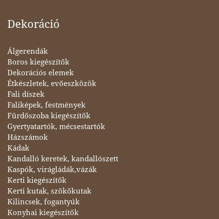
Dekoráció
Álgerendák
Boros kiegészítők
Dekorációs elemek
Étkészletek, evőeszközök
Fali díszek
Faliképek, festmények
Fürdőszoba kiegészítők
Gyertyatartók, mécsestartók
Házszámok
Kádak
Kandalló keretek, kandallószett
Kaspók, virágládák,vázák
Kerti kiegészítők
Kerti kutak, szökőkutak
Kilincsek, fogantyúk
Konyhai kiegészítők