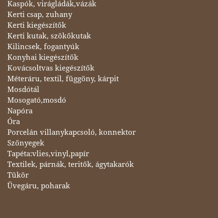
Kaspók, virágládák,vázák
Kerti csap, zuhany
Kerti kiegészítők
Kerti kutak, szökőkutak
Kilincsek, fogantyúk
Konyhai kiegészítők
Kovácsoltvas kiegészítők
Méteráru, textil, függöny, kárpit
Mosdótál
Mosogató,mosdó
Napóra
Óra
Porcelán villanykapcsoló, konnektor
Szőnyegek
Tapéta:vlies,vinyl,papír
Textilek, párnák, teritők, ágytakarók
Tükör
Üvegáru, poharak