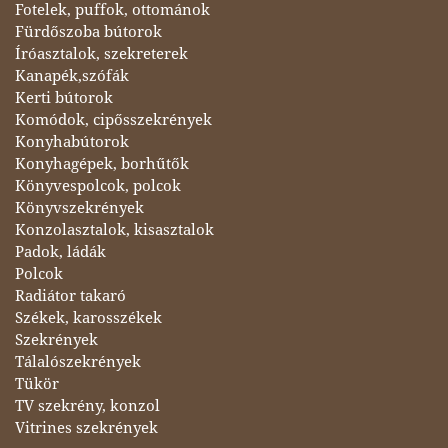
Fotelek, puffok, ottománok
Fürdőszoba bútorok
Íróasztalok, szekreterek
Kanapék,szófák
Kerti bútorok
Komódok, cipősszekrények
Konyhabútorok
Konyhagépek, borhűtők
Könyvespolcok, polcok
Könyvszekrények
Konzolasztalok, kisasztalok
Padok, ládák
Polcok
Radiátor takaró
Székek, karosszékek
Szekrények
Tálalószekrények
Tükör
TV szekrény, konzol
Vitrines szekrények