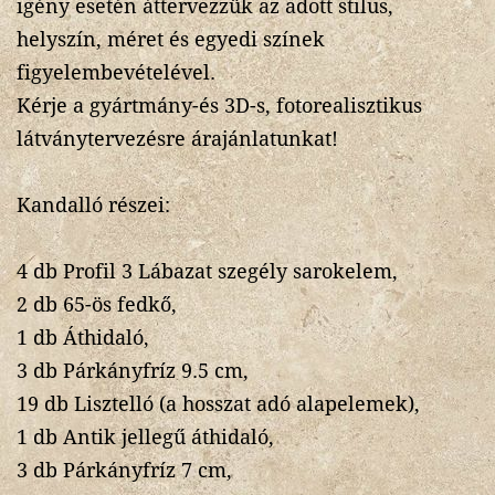
igény esetén áttervezzük az adott stilus,
helyszín, méret és egyedi színek
figyelembevételével.
Kérje a gyártmány-és 3D-s, fotorealisztikus
látványtervezésre árajánlatunkat!
Kandalló részei:
4 db Profil 3 Lábazat szegély sarokelem,
2 db 65-ös fedkő,
1 db Áthidaló,
3 db Párkányfríz 9.5 cm,
19 db Lisztelló (a hosszat adó alapelemek),
1 db Antik jellegű áthidaló,
3 db Párkányfríz 7 cm,