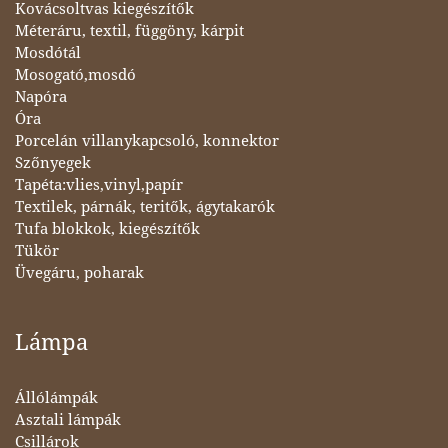
Kovácsoltvas kiegészítők
Méteráru, textil, függöny, kárpit
Mosdótál
Mosogató,mosdó
Napóra
Óra
Porcelán villanykapcsoló, konnektor
Szőnyegek
Tapéta:vlies,vinyl,papír
Textilek, párnák, teritők, ágytakarók
Tufa blokkok, kiegészítők
Tükör
Üvegáru, poharak
Lámpa
Állólámpák
Asztali lámpák
Csillárok