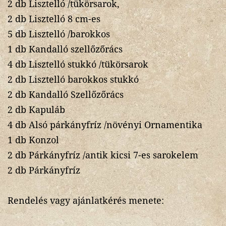
2 db Lisztelló /tükörsarok,
2 db Lisztelló 8 cm-es
5 db Lisztelló /barokkos
1 db Kandalló szellőzőrács
4 db Lisztelló stukkó /tükörsarok
2 db Lisztelló barokkos stukkó
2 db Kandalló Szellőzőrács
2 db Kapuláb
4 db Alsó párkányfríz /növényi Ornamentika
1 db Konzol
2 db Párkányfríz /antik kicsi 7-es sarokelem
2 db Párkányfríz
Rendelés vagy ajánlatkérés menete: