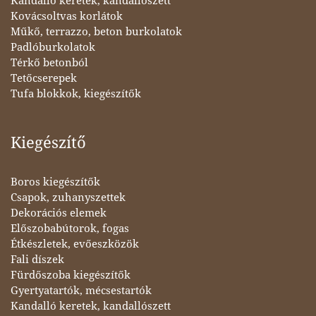
Kandalló keretek, kandallószett
Kovácsoltvas korlátok
Műkő, terrazzo, beton burkolatok
Padlóburkolatok
Térkő betonból
Tetőcserepek
Tufa blokkok, kiegészítők
Kiegészítő
Boros kiegészítők
Csapok, zuhanyszettek
Dekorációs elemek
Előszobabútorok, fogas
Étkészletek, evőeszközök
Fali díszek
Fürdőszoba kiegészítők
Gyertyatartók, mécsestartók
Kandalló keretek, kandallószett