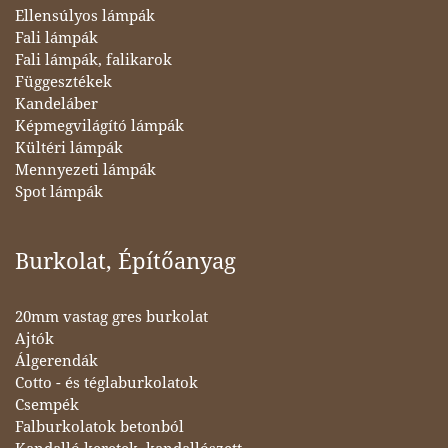
Ellensúlyos lámpák
Fali lámpák
Fali lámpák, falikarok
Függesztékek
Kandeláber
Képmegvilágító lámpák
Kültéri lámpák
Mennyezeti lámpák
Spot lámpák
Burkolat, Építőanyag
20mm vastag gres burkolat
Ajtók
Álgerendák
Cotto - és téglaburkolatok
Csempék
Falburkolatok betonból