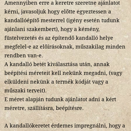
Amennyiben erre a keretre szeretne ajánlatot
kérni, javasoljuk hogy előtte egyeztessen a
kandallóépítő mesterrel (igény esetén tudunk
ajánlani szakembert), hogy a kémény,
füstelvezetés és az építendő kandalló helye
megfelel-e az előírásoknak, műszakilag minden
rendben van-e.
A kandalló betét kiválasztása után, annak
beépítési méreteit kell nekünk megadni, (vagy
elküldeni nekünk a termék kódját vagy a
műszaki terveit).
E méret alapján tudunk ajánlatot adni a kért
méretre, szállításra, beépítésre.
A kandallókeretet érdemes impregnálni, hogy a