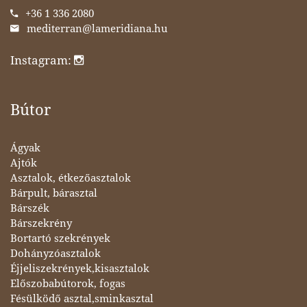
+36 1 336 2080
mediterran@lameridiana.hu
Instagram:
Bútor
Ágyak
Ajtók
Asztalok, étkezőasztalok
Bárpult, bárasztal
Bárszék
Bárszekrény
Bortartó szekrények
Dohányzóasztalok
Éjjeliszekrények,kisasztalok
Előszobabútorok, fogas
Fésülködő asztal,sminkasztal