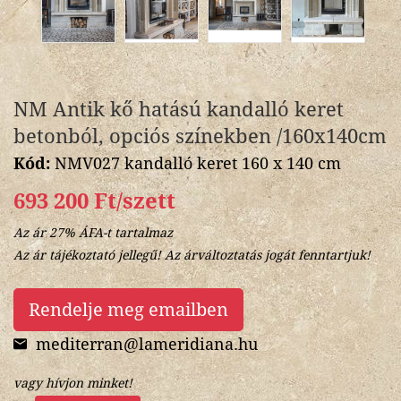
NM Antik kő hatású kandalló keret
betonból, opciós színekben /160x140cm
Kód:
NMV027 kandalló keret 160 x 140 cm
693 200 Ft/szett
Az ár 27% ÁFA-t tartalmaz
Az ár tájékoztató jellegű! Az árváltoztatás jogát fenntartjuk!
Rendelje meg emailben
mediterran@lameridiana.hu
vagy hívjon minket!