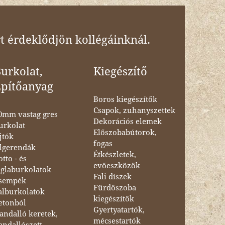
t érdeklődjön kollégáinknál.
urkolat,
Kiegészítő
Építőanyag
Boros kiegészítők
Csapok, zuhanyszettek
0mm vastag gres
Dekorációs elemek
urkolat
Előszobabútorok,
jtók
fogas
lgerendák
Étkészletek,
otto - és
evőeszközök
églaburkolatok
Fali díszek
sempék
Fürdőszoba
alburkolatok
kiegészítők
etonból
Gyertyatartók,
andalló keretek,
mécsestartók
andallószett