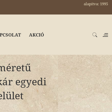
alapítva: 1995
PCSOLAT
AKCIÓ
méretű
kár egyedi
elület