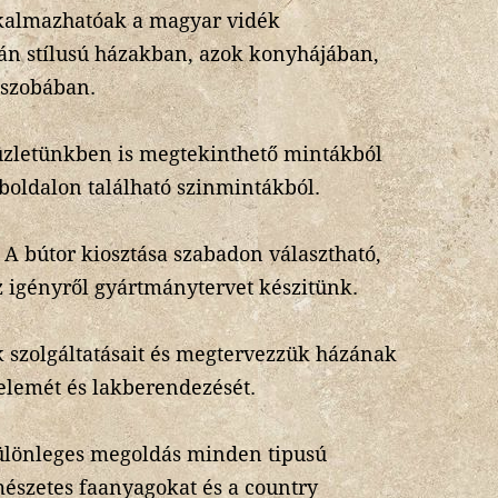
lkalmazhatóak a magyar vidék
án stílusú házakban, azok konyhájában,
őszobában.
z üzletünkben is megtekinthető mintákból
boldalon található szinmintákból.
A bútor kiosztása szabadon választható,
 igényről gyártmánytervet készitünk.
 szolgáltatásait és megtervezzük házának
 elemét és lakberendezését.
különleges megoldás minden tipusú
mészetes faanyagokat és a country