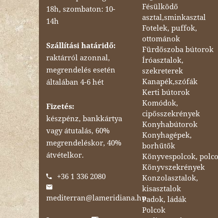
Fésülködő
18h, szombaton: 10-
asztal,sminkasztal
14h
Fotelek, puffok,
ottománok
Szállítási határidő:
Fürdőszoba bútorok
raktárról azonnal,
Íróasztalok,
megrendelés esetén
szekreterek
Kanapék,szófák
általában 4-6 hét
Kerti bútorok
Komódok,
Fizetés:
cipősszekrények
készpénz, bankkártya
Konyhabútorok
vagy átutalás, 60%
Konyhagépek,
megrendeléskor, 40%
borhűtők
átvételkor.
Könyvespolcok, polc
Könyvszekrények
+36 1 336 2080
Konzolasztalok,
kisasztalok
mediterran@lameridiana.hu
Padok, ládák
Polcok