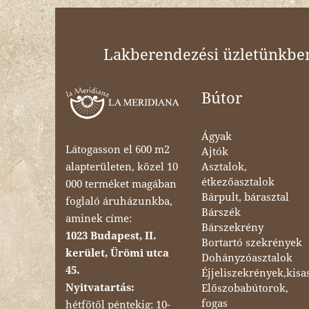
Lakberendezési üzletünkben 
Bútor
Ágyak
Látogasson el 600 m2
Ajtók
Asztalok,
alapterületen, közel 10
étkezőasztalok
000 terméket magában
Bárpult, bárasztal
foglaló áruházunkba,
Bárszék
aminek címe:
Bárszekrény
1023 Budapest, II.
Bortartó szekrények
kerület, Ürömi utca
Dohányzóasztalok
45.
Éjjeliszekrények,kisa
Nyitvatartás:
Előszobabútorok,
fogas
hétfőtől péntekig: 10-