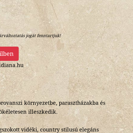
árváltoztatás jogát fenntartjuk!
ilben
diana.hu
provanszi környezetbe, parasztházakba és
ökéletesen illeszkedik.
zokott vidéki, country stilusú elegáns