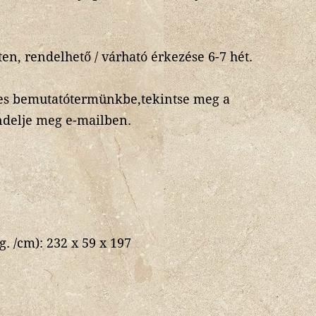
.
en, rendelhető / várható érkezése 6-7 hét.
-es bemutatótermünkbe,tekintse meg a
ndelje meg e-mailben.
g. /cm):
232 x 59 x 197