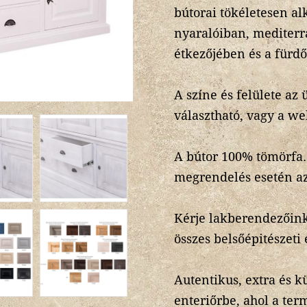
bútorai tökéletesen a
nyaralóiban, mediterr
étkezőjében és a fürd
A színe és felülete a
választható, vagy a we
A bútor 100% tömörfa. 
megrendelés esetén az
Kérje lakberendezőink
összes belsőépitészeti
Autentikus, extra és 
enteriőrbe, ahol a ter