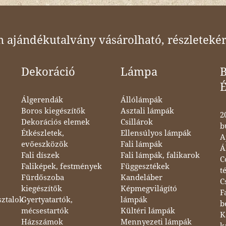
ajándékutalvány vásárolható, részletekér
Dekoráció
Lámpa
B
Álgerendák
Állólámpák
Boros kiegészítők
Asztali lámpák
2
Dekorációs elemek
Csillárok
b
Étkészletek,
Ellensúlyos lámpák
A
evőeszközök
Fali lámpák
Á
Fali díszek
Fali lámpák, falikarok
C
Faliképek, festmények
Függesztékek
t
Fürdőszoba
Kandeláber
C
kiegészítők
Képmegvilágító
F
sztalok
Gyertyatartók,
lámpák
b
mécsestartók
Kültéri lámpák
K
Házszámok
Mennyezeti lámpák
k