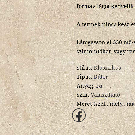
formavilágot kedvelik
A termék nincs készlet
Látogasson el 550 m2
szinmintákat, vagy re
Stílus:
Klasszikus
Tipus:
Bútor
Anyag:
Fa
Szín:
Választható
Méret (szél., mély., ma