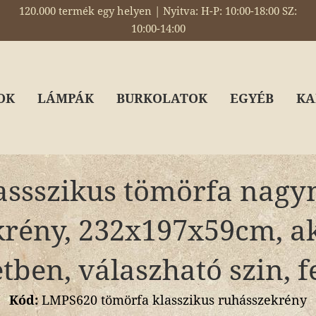
120.000 termék egy helyen | Nyitva: H-P: 10:00-18:00 SZ:
10:00-14:00
OK
LÁMPÁK
BURKOLATOK
EGYÉB
KA
assszikus tömörfa nagy
rény, 232x197x59cm, a
ben, válaszható szin, f
Kód:
LMPS620 tömörfa klasszikus ruhásszekrény