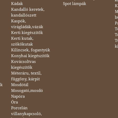
Kádak
Spot lámpák
K
Kandalló keretek,
M
kandallószett
b
Kaspók,
P
virágládák,vázák
T
Kerti kiegészítők
T
Kerti kutak,
T
szökőkutak
k
Kilincsek, fogantyúk
Konyhai kiegészítők
Kovácsoltvas
kiegészítők
Méteráru, textil,
függöny, kárpit
ok
Mosdótál
Mosogató,mosdó
Napóra
Óra
Porcelán
villanykapcsoló,