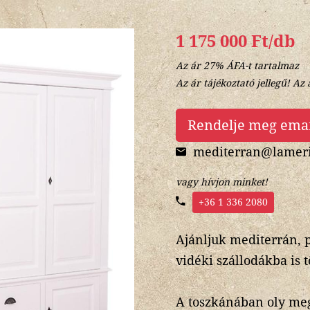
1 175 000 Ft/db
Az ár 27% ÁFA-t tartalmaz
Az ár tájékoztató jellegű! Az 
Rendelje meg ema
mediterran@lameri
vagy hívjon minket!
+36 1 336 2080
Ajánljuk mediterrán, 
vidéki szállodákba is t
A toszkánában oly megs