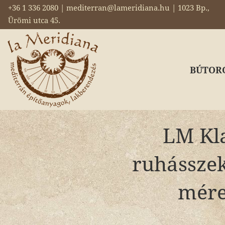
+36 1 336 2080 | mediterran@lameridiana.hu | 1023 Bp.,
Ürömi utca 45.
BÚTOR
LM Kl
ruhásszek
méret