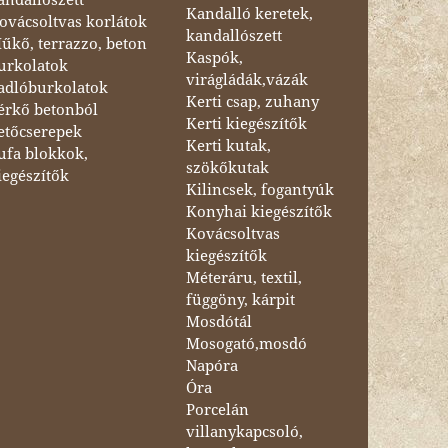
Kandalló keretek,
ovácsoltvas korlátok
kandallószett
űkő, terrazzo, beton
Kaspók,
urkolatok
virágládák,vázák
adlóburkolatok
Kerti csap, zuhany
érkő betonból
Kerti kiegészítők
etőcserepek
Kerti kutak,
ufa blokkok,
szökőkutak
iegészítők
Kilincsek, fogantyúk
Konyhai kiegészítők
Kovácsoltvas
kiegészítők
Méteráru, textil,
függöny, kárpit
Mosdótál
Mosogató,mosdó
Napóra
Óra
Porcelán
villanykapcsoló,