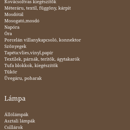
Kovácsoltvas kiegészítők
Méteráru, textil, függöny, kárpit
Mosdótál
Mosogató,mosdó
Napóra
Óra
Porcelán villanykapcsoló, konnektor
Szőnyegek
Tapéta:vlies,vinyl,papír
Textilek, párnák, teritők, ágytakarók
Tufa blokkok, kiegészítők
Tükör
Üvegáru, poharak
Lámpa
Állólámpák
Asztali lámpák
Csillárok