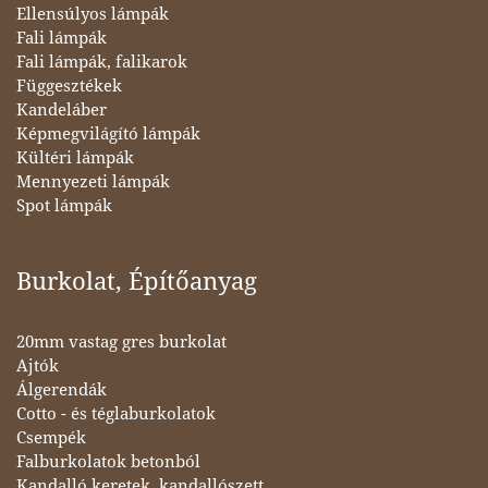
Ellensúlyos lámpák
Fali lámpák
Fali lámpák, falikarok
Függesztékek
Kandeláber
Képmegvilágító lámpák
Kültéri lámpák
Mennyezeti lámpák
Spot lámpák
Burkolat, Építőanyag
20mm vastag gres burkolat
Ajtók
Álgerendák
Cotto - és téglaburkolatok
Csempék
Falburkolatok betonból
Kandalló keretek, kandallószett