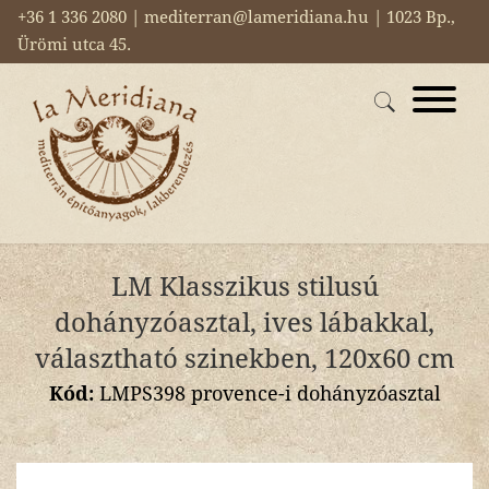
+36 1 336 2080 | mediterran@lameridiana.hu | 1023 Bp.,
Ürömi utca 45.
LM Klasszikus stilusú
dohányzóasztal, ives lábakkal,
választható szinekben, 120x60 cm
Kód:
LMPS398 provence-i dohányzóasztal