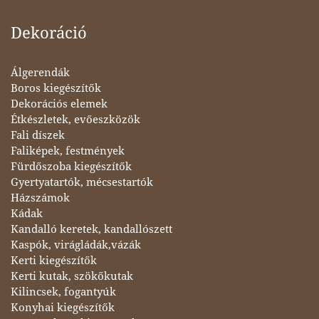
Dekoráció
Álgerendák
Boros kiegészítők
Dekorációs elemek
Étkészletek, evőeszközök
Fali díszek
Faliképek, festmények
Fürdőszoba kiegészítők
Gyertyatartók, mécsestartók
Házszámok
Kádak
Kandalló keretek, kandallószett
Kaspók, virágládák,vázák
Kerti kiegészítők
Kerti kutak, szökőkutak
Kilincsek, fogantyúk
Konyhai kiegészítők