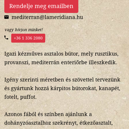
Rendelje meg emailben
mediterran@lameridiana.hu
vagy hívjon minket!
+36 1 336 2080
Igazi kézműves asztalos bútor, mely rusztikus,
provanszi, mediterrán enteriőrbe illeszkedik.
Igény szerinti méretben és szövettel tervezünk
és gyártunk hozzá kárpitos bútorokat, kanapét,
fotelt, puffot.
Azonos fából és színben ajánlunk a
dohányzóasztalhoz szekrényt, étkezőasztalt,