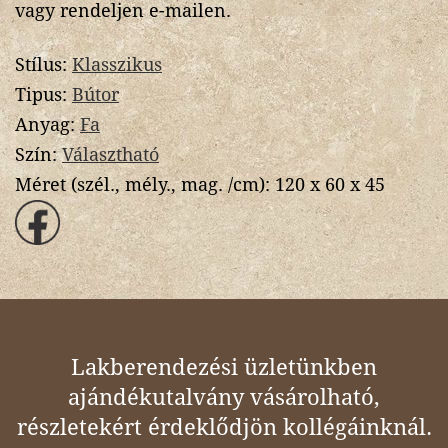
vagy rendeljen e-mailen.
Stílus:
Klasszikus
Tipus:
Bútor
Anyag:
Fa
Szín:
Választható
Méret (szél., mély., mag. /cm):
120 x 60 x 45
Lakberendezési üzletünkben
ajándékutalvány vásárolható,
részletekért érdeklődjön kollégáinknál.