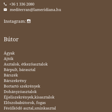
+36 1 336 2080
mediterran@lameridiana.hu
Instagram:
Bútor
Ágyak
Ajtók
Asztalok, étkezőasztalok
Bárpult, bárasztal
Bárszék
Bárszekrény
Bortartó szekrények
Dohányzóasztalok
Éjjeliszekrények,kisasztalok
Előszobabútorok, fogas
Fésülködő asztal,sminkasztal