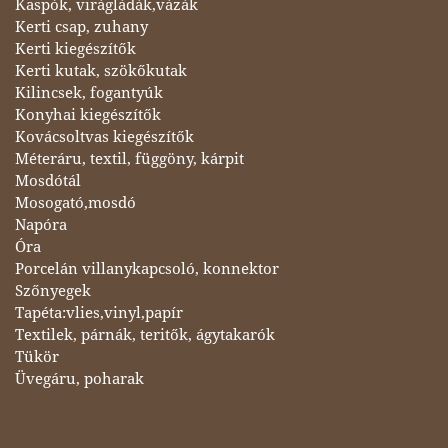
Kaspók, virágládák,vázák
Kerti csap, zuhany
Kerti kiegészítők
Kerti kutak, szökőkutak
Kilincsek, fogantyúk
Konyhai kiegészítők
Kovácsoltvas kiegészítők
Méteráru, textil, függöny, kárpit
Mosdótál
Mosogató,mosdó
Napóra
Óra
Porcelán villanykapcsoló, konnektor
Szőnyegek
Tapéta:vlies,vinyl,papír
Textilek, párnák, teritők, ágytakarók
Tükör
Üvegáru, poharak