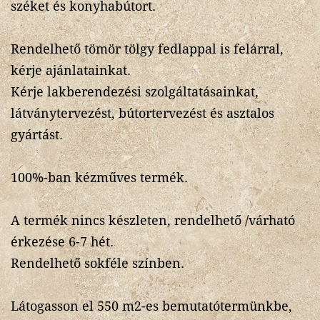
széket és konyhabútort.
Rendelhető tömör tölgy fedlappal is felárral,
kérje ajánlatainkat.
Kérje lakberendezési szolgáltatásainkat,
látványtervezést, bútortervezést és asztalos
gyártást.
100%-ban kézműves termék.
A termék nincs készleten, rendelhető /várható
érkezése 6-7 hét.
Rendelhető sokféle színben.
Látogasson el 550 m2-es bemutatótermünkbe,