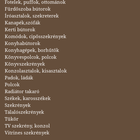
Fotelek, puffok, ottománok
Fürdőszoba bútorok
Íróasztalok, szekreterek
Kanapék,szófák
Kerti bútorok
Komódok, cipősszekrények
Konyhabútorok
Konyhagépek, borhűtők
Könyvespolcok, polcok
Könyvszekrények
Konzolasztalok, kisasztalok
Padok, ládák
Polcok
Radiátor takaró
Székek, karosszékek
Szekrények
Tálalószekrények
Tükör
TV szekrény, konzol
Vitrines szekrények