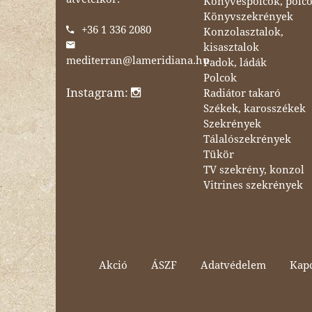
Könyvespolcok, polc
Könyvszekrények
+36 1 336 2080
Konzolasztalok,
kisasztalok
mediterran@lameridiana.hu
Padok, ládák
Polcok
Instagram:
Radiátor takaró
Székek, karosszékek
Szekrények
Tálalószekrények
Tükör
TV szekrény, konzol
Vitrines szekrények
Akció
ÁSZF
Adatvédelem
Kapc