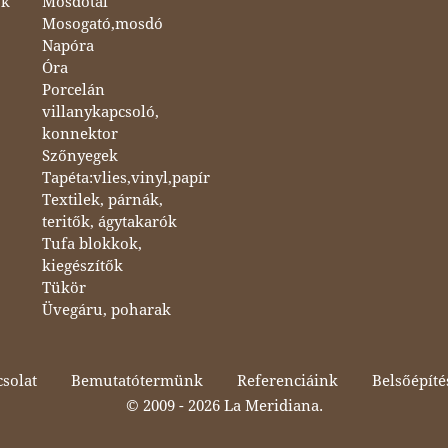
ok
Mosdótál
Mosogató,mosdó
Napóra
Óra
Porcelán
villanykapcsoló,
konnektor
Szőnyegek
Tapéta:vlies,vinyl,papír
Textilek, párnák,
teritők, ágytakarók
Tufa blokkok,
kiegészítők
Tükör
Üvegáru, poharak
solat
Bemutatótermünk
Referenciáink
Belsőépíté
© 2009 -
2026 La Meridiana.