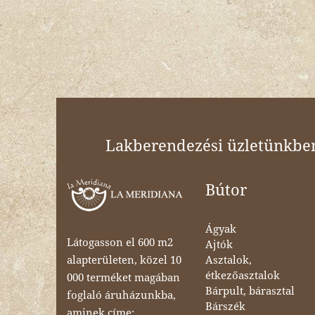
Lakberendezési üzletünkben 
Bútor
Ágyak
Látogasson el 600 m2
Ajtók
Asztalok,
alapterületen, közel 10
étkezőasztalok
000 terméket magában
Bárpult, bárasztal
foglaló áruházunkba,
Bárszék
aminek címe: