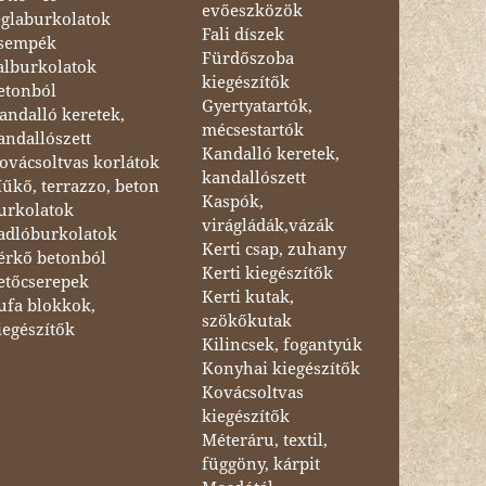
evőeszközök
églaburkolatok
Fali díszek
sempék
Fürdőszoba
alburkolatok
kiegészítők
etonból
Gyertyatartók,
andalló keretek,
mécsestartók
andallószett
Kandalló keretek,
ovácsoltvas korlátok
kandallószett
űkő, terrazzo, beton
Kaspók,
urkolatok
virágládák,vázák
adlóburkolatok
Kerti csap, zuhany
érkő betonból
Kerti kiegészítők
etőcserepek
Kerti kutak,
ufa blokkok,
szökőkutak
iegészítők
Kilincsek, fogantyúk
Konyhai kiegészítők
Kovácsoltvas
kiegészítők
Méteráru, textil,
függöny, kárpit