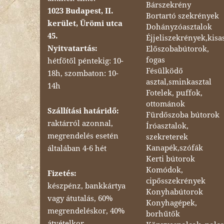
Bárszekrény
1023 Budapest, II.
Bortartó szekrények
kerület, Ürömi utca
Dohányzóasztalok
45.
Éjjeliszekrények,kisa
Nyitvatartás:
Előszobabútorok,
fogas
hétfőtől péntekig: 10-
Fésülködő
18h, szombaton: 10-
asztal,sminkasztal
14h
Fotelek, puffok,
ottománok
Szállítási határidő:
Fürdőszoba bútorok
raktárról azonnal,
Íróasztalok,
megrendelés esetén
szekreterek
Kanapék,szófák
általában 4-6 hét
Kerti bútorok
Komódok,
Fizetés:
cipősszekrények
készpénz, bankkártya
Konyhabútorok
vagy átutalás, 60%
Konyhagépek,
megrendeléskor, 40%
borhűtők
átvételkor.