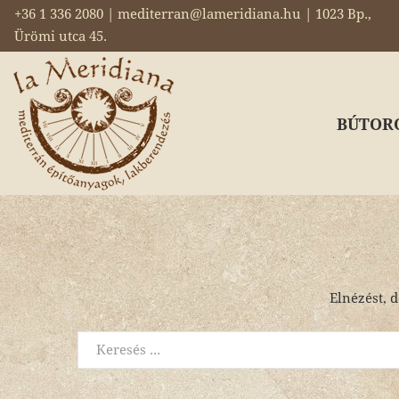
+36 1 336 2080 | mediterran@lameridiana.hu | 1023 Bp.,
Ürömi utca 45.
BÚTOR
Elnézést, d