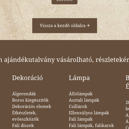
Vissza a kezdő oldalra
ajándékutalvány vásárolható, részletekér
Dekoráció
Lámpa
B
Álgerendák
Állólámpák
Boros kiegészítők
Asztali lámpák
2
Dekorációs elemek
Csillárok
b
Étkészletek,
Ellensúlyos lámpák
A
evőeszközök
Fali lámpák
Á
Fali díszek
Fali lámpák, falikarok
C