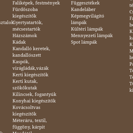
Faliképek, festmények
Függesztékek
t
Fürdőszoba
Kandeláber
C
kiegészítők
Képmegvilágító
F
sztalok
Gyertyatartók,
lámpák
b
mécsestartók
Kültéri lámpák
K
Házszámok
Mennyezeti lámpák
k
Kádak
Spot lámpák
K
Kandalló keretek,
M
kandallószett
b
Kaspók,
P
virágládák,vázák
T
Kerti kiegészítők
T
Kerti kutak,
T
szökőkutak
k
Kilincsek, fogantyúk
Konyhai kiegészítők
Kovácsoltvas
kiegészítők
Méteráru, textil,
függöny, kárpit