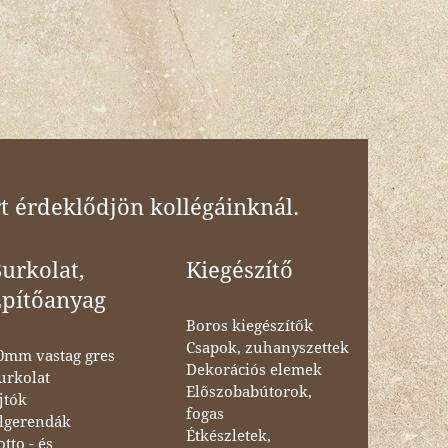
t érdeklődjön kollégáinknál.
urkolat,
Kiegészítő
Építőanyag
Boros kiegészítők
Csapok, zuhanyszettek
0mm vastag gres
Dekorációs elemek
urkolat
Előszobabútorok,
jtók
fogas
lgerendák
Étkészletek,
otto - és