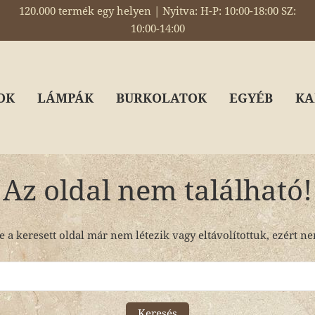
120.000 termék egy helyen | Nyitva: H-P: 10:00-18:00 SZ:
10:00-14:00
OK
LÁMPÁK
BURKOLATOK
EGYÉB
KA
Az oldal nem található!
e a keresett oldal már nem létezik vagy eltávolítottuk, ezért n
Keresés