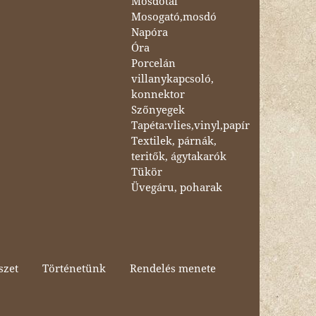
Mosdótál
Mosogató,mosdó
Napóra
Óra
Porcelán
villanykapcsoló,
konnektor
Szőnyegek
Tapéta:vlies,vinyl,papír
Textilek, párnák,
teritők, ágytakarók
Tükör
Üvegáru, poharak
szet
Történetünk
Rendelés menete