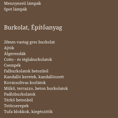
Mennyezeti lámpák
Spot lámpák
Burkolat, Építőanyag
20mm vastag gres burkolat
Ajtók
Álgerendák
Cotto - és téglaburkolatok
Csempék
Falburkolatok betonból
Kandalló keretek, kandallószett
Kovácsoltvas korlátok
Műkő, terrazzo, beton burkolatok
Padlóburkolatok
Térkő betonból
Tetőcserepek
Tufa blokkok, kiegészítők