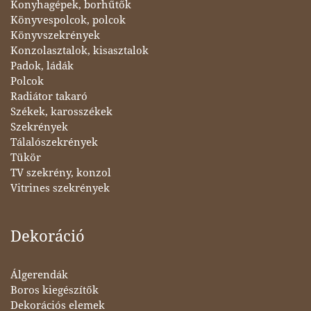
Konyhagépek, borhűtők
Könyvespolcok, polcok
Könyvszekrények
Konzolasztalok, kisasztalok
Padok, ládák
Polcok
Radiátor takaró
Székek, karosszékek
Szekrények
Tálalószekrények
Tükör
TV szekrény, konzol
Vitrines szekrények
Dekoráció
Álgerendák
Boros kiegészítők
Dekorációs elemek