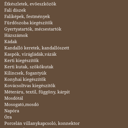
Étkészletek, evőeszközök
Fali díszek
Faliképek, festmények
Fürdőszoba kiegészítők
Gyertyatartók, mécsestartók
Házszámok
Kádak
Kandalló keretek, kandallószett
Kaspók, virágládák,vázák
Kerti kiegészítők
Kerti kutak, szökőkutak
Kilincsek, fogantyúk
Konyhai kiegészítők
Kovácsoltvas kiegészítők
Méteráru, textil, függöny, kárpit
Mosdótál
Mosogató,mosdó
Napóra
Óra
Porcelán villanykapcsoló, konnektor