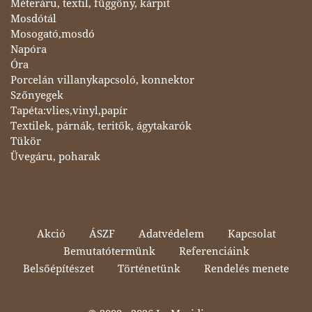
Méteráru, textil, függöny, kárpit
Mosdótál
Mosogató,mosdó
Napóra
Óra
Porcelán villanykapcsoló, konnektor
Szőnyegek
Tapéta:vlies,vinyl,papír
Textilek, párnák, teritők, ágytakarók
Tükör
Üvegáru, poharak
Akció
ÁSZF
Adatvédelem
Kapcsolat
Bemutatótermünk
Referenciáink
Belsőépítészet
Történetünk
Rendelés menete