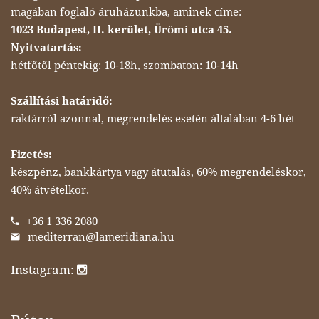
magában foglaló áruházunkba, aminek címe:
1023 Budapest, II. kerület, Ürömi utca 45.
Nyitvatartás:
hétfőtől péntekig: 10-18h, szombaton: 10-14h
Szállítási határidő:
raktárról azonnal, megrendelés esetén általában 4-6 hét
Fizetés:
készpénz, bankkártya vagy átutalás, 60% megrendeléskor,
40% átvételkor.
+36 1 336 2080
mediterran@lameridiana.hu
Instagram: