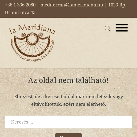
+36 1 336 2080 | mediterran@lameridiana.hu | 1023 Bp.,
Ürömi utca 45.
Az oldal nem található!
Elnézést, de a keresett oldal már nem létezik vagy
eltávolítottuk, ezért nem elérhető.