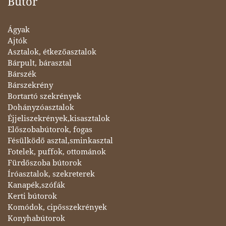
Bútor
Ágyak
Ajtók
Asztalok, étkezőasztalok
Bárpult, bárasztal
Bárszék
Bárszekrény
Bortartó szekrények
Dohányzóasztalok
Éjjeliszekrények,kisasztalok
Előszobabútorok, fogas
Fésülködő asztal,sminkasztal
Fotelek, puffok, ottománok
Fürdőszoba bútorok
Íróasztalok, szekreterek
Kanapék,szófák
Kerti bútorok
Komódok, cipősszekrények
Konyhabútorok