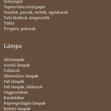
Szőnyegek
Tapéta:vlies,vinyl,papír
Textilek, párnák, teritők, ágytakarók
Tufa blokkok, kiegészítők
Tükör
Üvegáru, poharak
Lámpa
Állólámpák
Asztali lámpák
Csillárok
Ellensúlyos lámpák
Fali lámpák
Fali lámpák, falikarok
Függesztékek
Kandeláber
Képmegvilágító lámpák
Kültéri lámpák