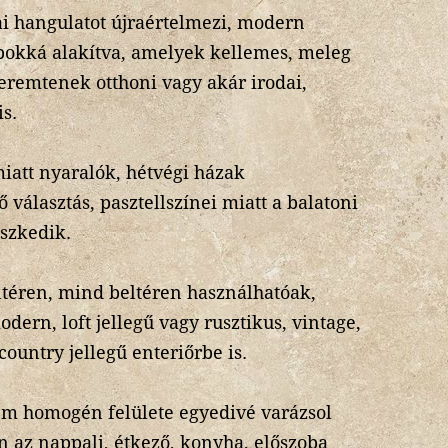
ai hangulatot újraértelmezi, modern
apokká alakítva, amelyek kellemes, meleg
teremtenek otthoni vagy akár irodai,
s.
miatt nyaralók, hétvégi házak
 választás, pasztellszínei miatt a balatoni
eszkedik.
téren, mind beltéren használhatóak,
dern, loft jellegű vagy rusztikus, vintage,
ountry jellegű enteriőrbe is.
em homogén felülete egyedivé varázsol
n az nappali, étkező, konyha, előszoba