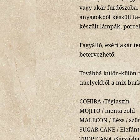
vagy akár fürdőszoba.
anyagokból készült fa-
készült lámpák, porcel
Fagyálló, ezért akár te
betervezhető.
Továbbá külön-külön r
(melyekből a mix burko
COHIBA /Téglaszín
MOJITO / menta zöld
MALECON / Bézs / szü
SUGAR CANE / Elefántc
TROPICANA /Sárgásba