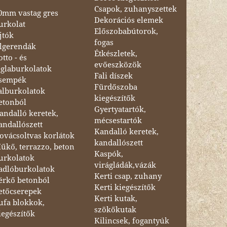
Csapok, zuhanyszettek
0mm vastag gres
Dekorációs elemek
urkolat
Előszobabútorok,
jtók
fogas
lgerendák
Étkészletek,
otto - és
evőeszközök
églaburkolatok
Fali díszek
sempék
Fürdőszoba
alburkolatok
kiegészítők
etonból
Gyertyatartók,
andalló keretek,
mécsestartók
andallószett
Kandalló keretek,
ovácsoltvas korlátok
kandallószett
űkő, terrazzo, beton
Kaspók,
urkolatok
virágládák,vázák
adlóburkolatok
Kerti csap, zuhany
érkő betonból
Kerti kiegészítők
etőcserepek
Kerti kutak,
ufa blokkok,
szökőkutak
iegészítők
Kilincsek, fogantyúk