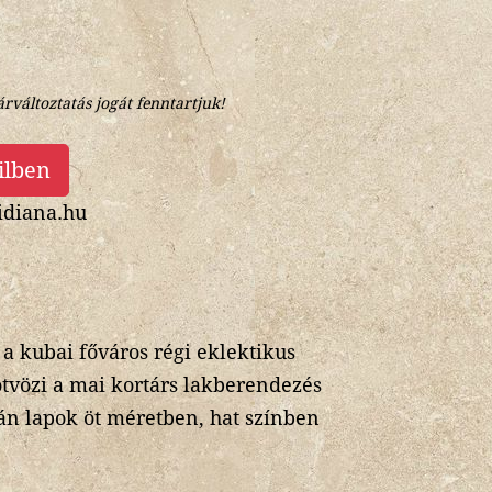
árváltoztatás jogát fenntartjuk!
ilben
diana.hu
a kubai főváros régi eklektikus
ötvözi a mai kortárs lakberendezés
lán lapok öt méretben, hat színben