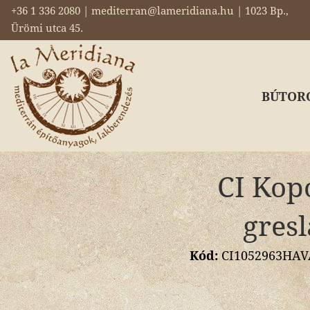
+36 1 336 2080 | mediterran@lameridiana.hu | 1023 Bp.,
Ürömi utca 45.
BÚTOR
CI Kopo
gres
Kód:
CI1052963HAVAN