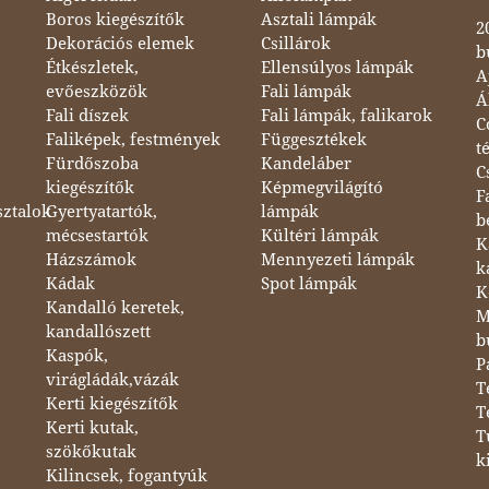
Boros kiegészítők
Asztali lámpák
2
Dekorációs elemek
Csillárok
b
Étkészletek,
Ellensúlyos lámpák
A
evőeszközök
Fali lámpák
Á
Fali díszek
Fali lámpák, falikarok
C
Faliképek, festmények
Függesztékek
t
Fürdőszoba
Kandeláber
C
kiegészítők
Képmegvilágító
F
sztalok
Gyertyatartók,
lámpák
b
mécsestartók
Kültéri lámpák
K
Házszámok
Mennyezeti lámpák
k
Kádak
Spot lámpák
K
Kandalló keretek,
M
kandallószett
b
Kaspók,
P
virágládák,vázák
T
Kerti kiegészítők
T
Kerti kutak,
T
szökőkutak
k
Kilincsek, fogantyúk