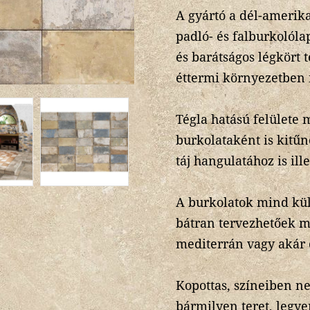
A gyártó a dél-amerik
padló- és falburkolól
és barátságos légkört 
éttermi környezetben i
Tégla hatású felülete 
burkolataként is kitűnő
táj hangulatához is ill
A burkolatok mind kül
bátran tervezhetőek mo
mediterrán vagy akár c
Kopottas, színeiben n
bármilyen teret, legye