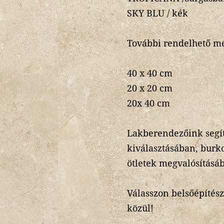
SKY BLU / kék
További rendelhető mé
40 x 40 cm
20 x 20 cm
20x 40 cm
Lakberendezőink segít
kiválasztásában, burko
ötletek megvalósításá
Válasszon belsőépítész
közül!