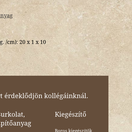
anyag
g. /cm):
20 x 1 x 10
t érdeklődjön kollégáinknál.
urkolat,
Kiegészítő
Építőanyag
Boros kiegészítők