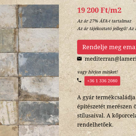
19 200 Ft/m2
Az ár 27% ÁFA-t tartalmaz
Az ár tájékoztató jellegű! Az 
Rendelje meg ema
mediterran@lameri
vagy hívjon minket!
+36 1 336 2080
A gyár termékcsaládja 
építészetét merészen 
stílusaival. A kőporce
rendelhetőek.