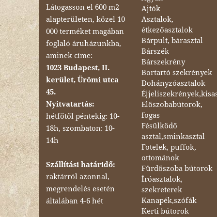
Látogasson el 600 m2
Ajtók
Asztalok,
alapterületen, közel 10
étkezőasztalok
000 terméket magában
Bárpult, bárasztal
foglaló áruházunkba,
Bárszék
aminek címe:
Bárszekrény
1023 Budapest, II.
Bortartó szekrények
kerület, Ürömi utca
Dohányzóasztalok
45.
Éjjeliszekrények,kisa
Nyitvatartás:
Előszobabútorok,
fogas
hétfőtől péntekig: 10-
Fésülködő
18h, szombaton: 10-
asztal,sminkasztal
14h
Fotelek, puffok,
ottománok
Szállítási határidő:
Fürdőszoba bútorok
raktárról azonnal,
Íróasztalok,
megrendelés esetén
szekreterek
Kanapék,szófák
általában 4-6 hét
Kerti bútorok