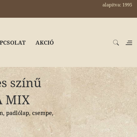
alapítva: 1995
PCSOLAT
AKCIÓ
es színű
A MIX
, padlólap, csempe,