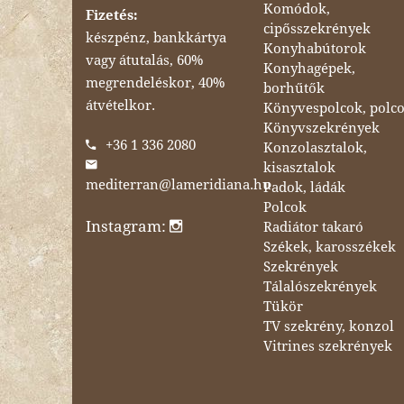
Komódok,
Fizetés:
cipősszekrények
készpénz, bankkártya
Konyhabútorok
vagy átutalás, 60%
Konyhagépek,
megrendeléskor, 40%
borhűtők
átvételkor.
Könyvespolcok, polc
Könyvszekrények
+36 1 336 2080
Konzolasztalok,
kisasztalok
mediterran@lameridiana.hu
Padok, ládák
Polcok
Instagram:
Radiátor takaró
Székek, karosszékek
Szekrények
Tálalószekrények
Tükör
TV szekrény, konzol
Vitrines szekrények