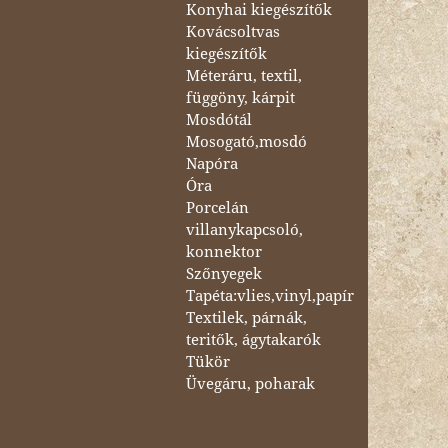
Konyhai kiegészítők
Kovácsoltvas
kiegészítők
Méteráru, textil,
függöny, kárpit
Mosdótál
Mosogató,mosdó
Napóra
Óra
Porcelán
villanykapcsoló,
konnektor
Szőnyegek
Tapéta:vlies,vinyl,papír
Textilek, párnák,
teritők, ágytakarók
Tükör
Üvegáru, poharak