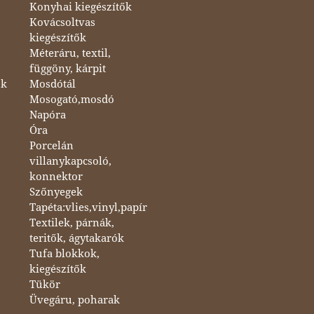
Konyhai kiegészítők
Kovácsoltvas
kiegészítők
Méteráru, textil,
függöny, kárpit
ok
Mosdótál
Mosogató,mosdó
Napóra
Óra
Porcelán
villanykapcsoló,
konnektor
Szőnyegek
Tapéta:vlies,vinyl,papír
Textilek, párnák,
teritők, ágytakarók
Tufa blokkok,
kiegészítők
Tükör
Üvegáru, poharak