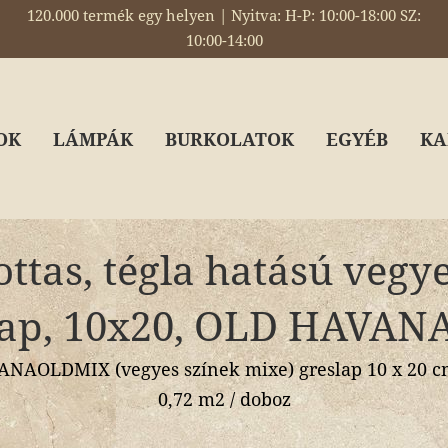
120.000 termék egy helyen | Nyitva: H-P: 10:00-18:00 SZ:
10:00-14:00
OK
LÁMPÁK
BURKOLATOK
EGYÉB
KA
ttas, tégla hatású vegy
lap, 10x20, OLD HAVAN
AOLDMIX (vegyes színek mixe) greslap 10 x 20 cm
0,72 m2 / doboz