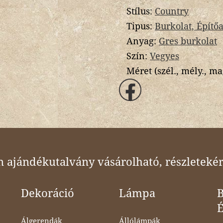
Stílus:
Country
Tipus:
Burkolat, Építő
Anyag:
Gres burkolat
Szín:
Vegyes
Méret (szél., mély., ma
ajándékutalvány vásárolható, részletekér
Dekoráció
Lámpa
B
Álgerendák
Állólámpák