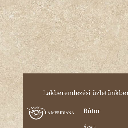
Lakberendezési üzletünkben 
Bútor
Ágyak