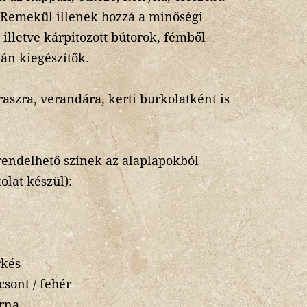
 Remekül illenek hozzá a minőségi
 illetve kárpitozott bútorok, fémből
án kiegészítők.
raszra, verandára, kerti burkolatként is
endelhető színek az alaplapokból
lat készül):
rkés
sont / fehér
rna