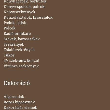
Konyhagépek, borhűtők
Könyvespolcok, polcok
Könyvszekrények
Konzolasztalok, kisasztalok
Padok, ládák
Polcok
Radiátor takaró
Székek, karosszékek
Szekrények
Tálalószekrények
Tükör
TV szekrény, konzol
Vitrines szekrények
Dekoráció
Álgerendák
Boros kiegészítők
Dekorációs elemek