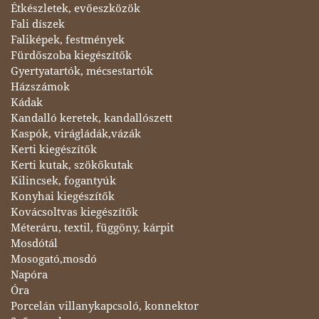
Étkészletek, evőeszközök
Fali díszek
Faliképek, festmények
Fürdőszoba kiegészítők
Gyertyatartók, mécsestartók
Házszámok
Kádak
Kandalló keretek, kandallószett
Kaspók, virágládák,vázák
Kerti kiegészítők
Kerti kutak, szökőkutak
Kilincsek, fogantyúk
Konyhai kiegészítők
Kovácsoltvas kiegészítők
Méteráru, textil, függöny, kárpit
Mosdótál
Mosogató,mosdó
Napóra
Óra
Porcelán villanykapcsoló, konnektor