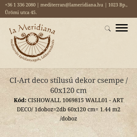
+36 1 336 2080 | mediterran@lameridiana.hu | 1023 Bp.,
Ürömi utca 45.
CI-Art deco stílusú dekor csempe /
60x120 cm
Kód:
CISHOWALL 1069815 WALL01 - ART
DECO/ 1doboz=2db 60x120 cm= 1.44 m2
/doboz