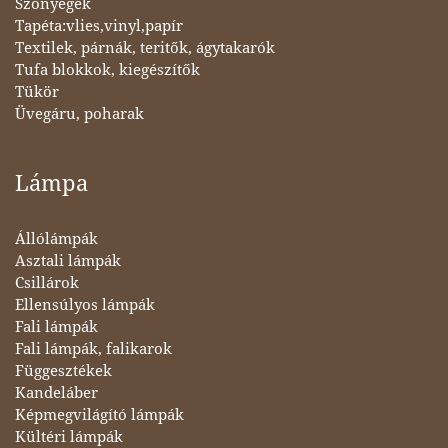
Szőnyegek
Tapéta:vlies,vinyl,papír
Textilek, párnák, teritők, ágytakarók
Tufa blokkok, kiegészítők
Tükör
Üvegáru, poharak
Lámpa
Állólámpák
Asztali lámpák
Csillárok
Ellensúlyos lámpák
Fali lámpák
Fali lámpák, falikarok
Függesztékek
Kandeláber
Képmegvilágító lámpák
Kültéri lámpák