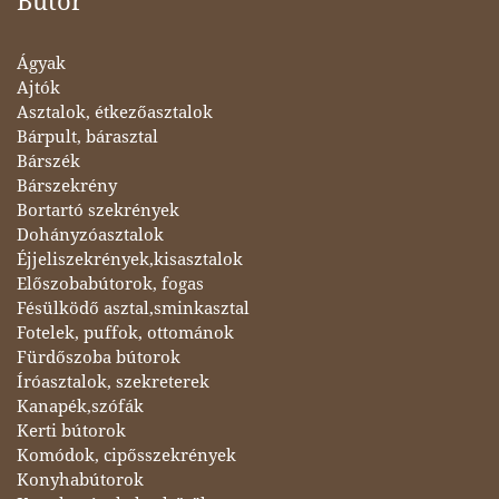
Bútor
Ágyak
Ajtók
Asztalok, étkezőasztalok
Bárpult, bárasztal
Bárszék
Bárszekrény
Bortartó szekrények
Dohányzóasztalok
Éjjeliszekrények,kisasztalok
Előszobabútorok, fogas
Fésülködő asztal,sminkasztal
Fotelek, puffok, ottománok
Fürdőszoba bútorok
Íróasztalok, szekreterek
Kanapék,szófák
Kerti bútorok
Komódok, cipősszekrények
Konyhabútorok