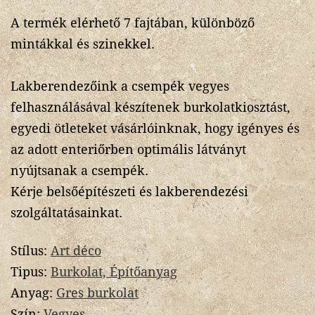
A termék elérhető 7 fajtában, különböző
mintákkal és szinekkel.
Lakberendezőink a csempék vegyes
felhasználásával készítenek burkolatkiosztást,
egyedi ötleteket vásárlóinknak, hogy igényes és
az adott enteriőrben optimális látványt
nyújtsanak a csempék.
Kérje belsőépítészeti és lakberendezési
szolgáltatásainkat.
Stílus:
Art déco
Tipus:
Burkolat, Építőanyag
Anyag:
Gres burkolat
Szín:
Vegyes