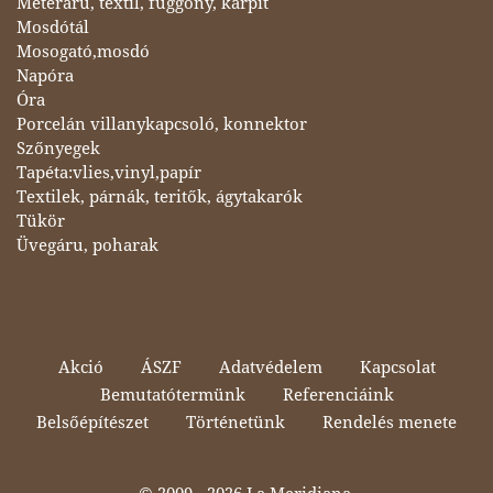
Méteráru, textil, függöny, kárpit
Mosdótál
Mosogató,mosdó
Napóra
Óra
Porcelán villanykapcsoló, konnektor
Szőnyegek
Tapéta:vlies,vinyl,papír
Textilek, párnák, teritők, ágytakarók
Tükör
Üvegáru, poharak
Akció
ÁSZF
Adatvédelem
Kapcsolat
Bemutatótermünk
Referenciáink
Belsőépítészet
Történetünk
Rendelés menete