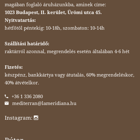
magában foglaló áruházunkba, aminek címe:
1023 Budapest, II. kerület, Ürömi utca 45.
Nyitvatartás:
hétfőtől péntekig: 10-18h, szombaton: 10-14h
Szállítási határidő:
raktárról azonnal, megrendelés esetén általában 4-6 hét
Fizetés:
készpénz, bankkártya vagy átutalás, 60% megrendeléskor,
40% átvételkor.
+36 1 336 2080
mediterran@lameridiana.hu
Instagram: