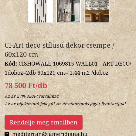
CI-Art deco stílusú dekor csempe /
60x120 cm
Kód:
CISHOWALL 1069815 WALL01 - ART DECO/
1doboz=2db 60x120 cm= 1.44 m2 /doboz
78 500 Ft/db
Az ár 27% ÁFA-t tartalmaz
Az ár tájékoztató jellegű! Az árváltoztatás jogát fenntartjuk!
Rendelje meg emailben
mediterran@lameridiana.hu