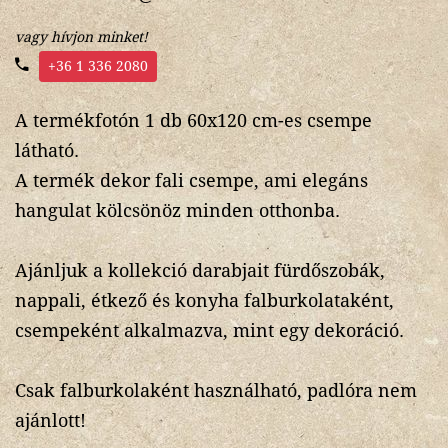
vagy hívjon minket!
+36 1 336 2080
A termékfotón 1 db 60x120 cm-es csempe
látható.
A termék dekor fali csempe, ami elegáns
hangulat kölcsönöz minden otthonba.
Ajánljuk a kollekció darabjait fürdőszobák,
nappali, étkező és konyha falburkolataként,
csempeként alkalmazva, mint egy dekoráció.
Csak falburkolaként használható, padlóra nem
ajánlott!