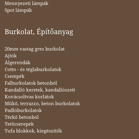
Mennyezeti lámpák
Spot lámpák
Burkolat, Építőanyag
20mm vastag gres burkolat
Ajtók
Álgerendák
Cotto - és téglaburkolatok
Csempék
Falburkolatok betonból
Kandalló keretek, kandallószett
Kovácsoltvas korlátok
Műkő, terrazzo, beton burkolatok
Padlóburkolatok
Térkő betonból
Tetőcserepek
Tufa blokkok, kiegészítők