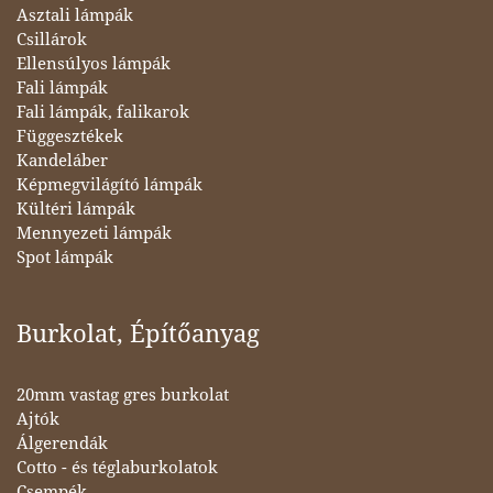
Asztali lámpák
Csillárok
Ellensúlyos lámpák
Fali lámpák
Fali lámpák, falikarok
Függesztékek
Kandeláber
Képmegvilágító lámpák
Kültéri lámpák
Mennyezeti lámpák
Spot lámpák
Burkolat, Építőanyag
20mm vastag gres burkolat
Ajtók
Álgerendák
Cotto - és téglaburkolatok
Csempék