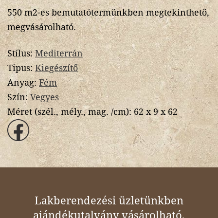
550 m2-es bemutatótermünkben megtekinthető,
megvásárolható.
Stílus:
Mediterrán
Tipus:
Kiegészítő
Anyag:
Fém
Szín:
Vegyes
Méret (szél., mély., mag. /cm):
62 x 9 x 62
Lakberendezési üzletünkben
ajándékutalvány vásárolható,