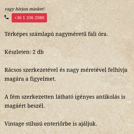
vagy hívjon minket!
+36 1 336 2080
Térképes számlapú nagyméretű fali óra.
Készleten: 2 db
Rácsos szerkezetével és nagy méretével felhívja
magára a figyelmet.
A fém szerkezetten látható igényes antikolás is
magáért beszél.
Vintage stílusú enteriőrbe is ajáljuk.