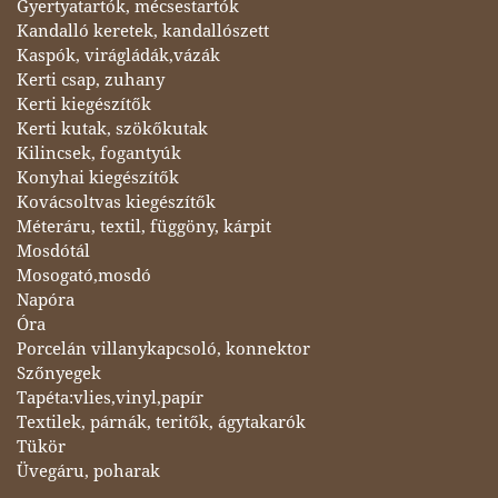
Gyertyatartók, mécsestartók
Kandalló keretek, kandallószett
Kaspók, virágládák,vázák
Kerti csap, zuhany
Kerti kiegészítők
Kerti kutak, szökőkutak
Kilincsek, fogantyúk
Konyhai kiegészítők
Kovácsoltvas kiegészítők
Méteráru, textil, függöny, kárpit
Mosdótál
Mosogató,mosdó
Napóra
Óra
Porcelán villanykapcsoló, konnektor
Szőnyegek
Tapéta:vlies,vinyl,papír
Textilek, párnák, teritők, ágytakarók
Tükör
Üvegáru, poharak