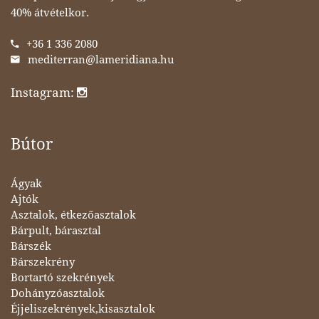
40% átvételkor.
+36 1 336 2080
mediterran@lameridiana.hu
Instagram:
Bútor
Ágyak
Ajtók
Asztalok, étkezőasztalok
Bárpult, bárasztal
Bárszék
Bárszekrény
Bortartó szekrények
Dohányzóasztalok
Éjjeliszekrények,kisasztalok