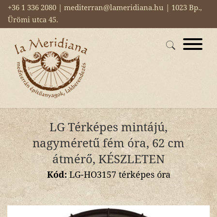
+36 1 336 2080 | mediterran@lameridiana.hu | 1023 Bp.,
Ürömi utca 45.
LG Térképes mintájú,
nagyméretű fém óra, 62 cm
átmérő, KÉSZLETEN
Kód:
LG-HO3157 térképes óra