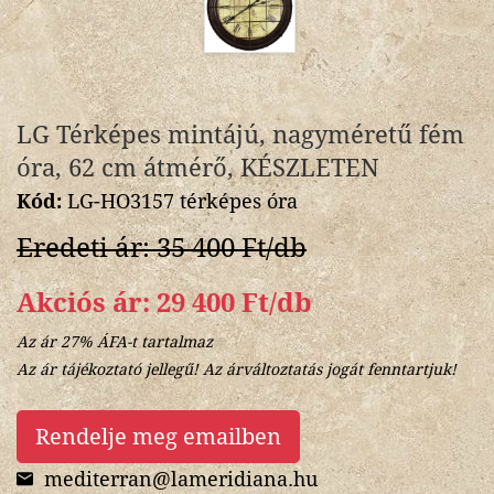
LG Térképes mintájú, nagyméretű fém
óra, 62 cm átmérő, KÉSZLETEN
Kód:
LG-HO3157 térképes óra
Eredeti ár: 35 400 Ft/db
Akciós ár: 29 400 Ft/db
Az ár 27% ÁFA-t tartalmaz
Az ár tájékoztató jellegű! Az árváltoztatás jogát fenntartjuk!
Rendelje meg emailben
mediterran@lameridiana.hu