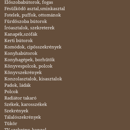
Előszobabútorok, fogas
Fésülködő asztal,sminkasztal
Fotelek, puffok, ottománok
Fürdőszoba bútorok
Íróasztalok, szekreterek
Kanapék,szófák
Kerti bútorok
Komódok, cipősszekrények
Konyhabútorok
Konyhagépek, borhűtők
Könyvespolcok, polcok
Könyvszekrények
Konzolasztalok, kisasztalok
Padok, ládák
Polcok
Radiátor takaró
Székek, karosszékek
Szekrények
Tálalószekrények
Tükör
TV szekrény, konzol