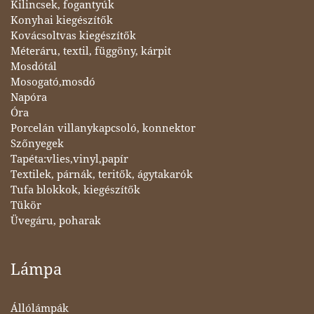
Kilincsek, fogantyúk
Konyhai kiegészítők
Kovácsoltvas kiegészítők
Méteráru, textil, függöny, kárpit
Mosdótál
Mosogató,mosdó
Napóra
Óra
Porcelán villanykapcsoló, konnektor
Szőnyegek
Tapéta:vlies,vinyl,papír
Textilek, párnák, teritők, ágytakarók
Tufa blokkok, kiegészítők
Tükör
Üvegáru, poharak
Lámpa
Állólámpák