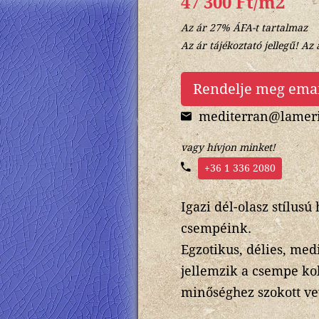
47 300 Ft/m2
Az ár 27% ÁFA-t tartalmaz
Az ár tájékoztató jellegű! Az 
Rendelje meg ema
mediterran@lameri
vagy hívjon minket!
+36 1 336 2080
Igazi dél-olasz stílusú
csempéink.
Egzotikus, délies, med
jellemzik a csempe kol
minőséghez szokott ve