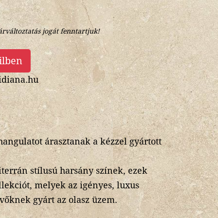
árváltoztatás jogát fenntartjuk!
ilben
diana.hu
 hangulatot árasztanak a kézzel gyártott
iterrán stílusú harsány színek, ezek
lekciót, melyek az igényes, luxus
vőknek gyárt az olasz üzem.