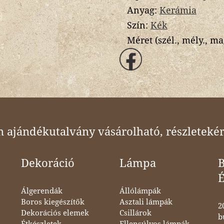
Anyag:
Kerámia
Szín:
Kék
Méret (szél., mély., ma
ajándékutalvány vásárolható, részletekér
Dekoráció
Lámpa
B
Álgerendák
Állólámpák
Boros kiegészítők
Asztali lámpák
2
Dekorációs elemek
Csillárok
b
Étkészletek,
Ellensúlyos lámpák