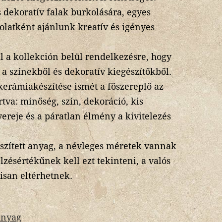
 dekoratív falak burkolására, egyes
latként ajánlunk kreatív és igényes
ll a kollekción belül rendelkezésre, hogy
a színekből és dekoratív kiegészítőkből.
kerámiakészítése ismét a főszereplő az
rtva: minőség, szín, dekoráció, kis
ereje és a páratlan élmény a kivitelezés
észített anyag, a névleges méretek vannak
zésértékűnek kell ezt tekinteni, a valós
isan eltérhetnek.
anyag