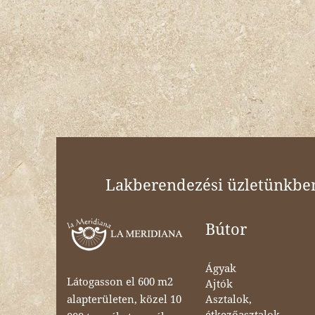
Lakberendezési üzletünkben 
Bútor
Ágyak
Látogasson el 600 m2
Ajtók
Asztalok,
alapterületen, közel 10
étkezőasztalok