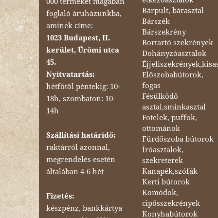
000 terméket magában
Bárpult, bárasztal
foglaló áruházunkba,
Bárszék
aminek címe:
Bárszekrény
1023 Budapest, II.
Bortartó szekrények
kerület, Ürömi utca
Dohányzóasztalok
45.
Éjjeliszekrények,kisa
Nyitvatartás:
Előszobabútorok,
fogas
hétfőtől péntekig: 10-
Fésülködő
18h, szombaton: 10-
asztal,sminkasztal
14h
Fotelek, puffok,
ottománok
Szállítási határidő:
Fürdőszoba bútorok
raktárról azonnal,
Íróasztalok,
megrendelés esetén
szekreterek
Kanapék,szófák
általában 4-6 hét
Kerti bútorok
Komódok,
Fizetés:
cipősszekrények
készpénz, bankkártya
Konyhabútorok