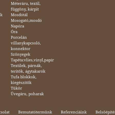
Méteráru, textil,
függöny, kárpit
ok
Mosdótál
Mosogató,mosdó
Napóra
Óra
Porcelán
villanykapcsoló,
konnektor
Szőnyegek
Tapéta:vlies,vinyl,papír
Textilek, párnák,
teritők, ágytakarók
Tufa blokkok,
kiegészítők
Tükör
Üvegáru, poharak
solat
Bemutatótermünk
Referenciáink
Belsőépíté