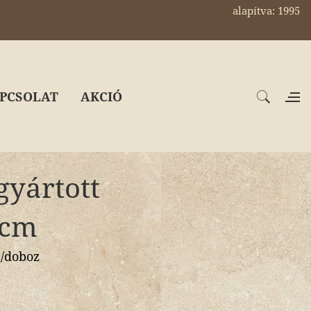
alapítva: 1995
PCSOLAT
AKCIÓ
gyártott
 cm
/doboz