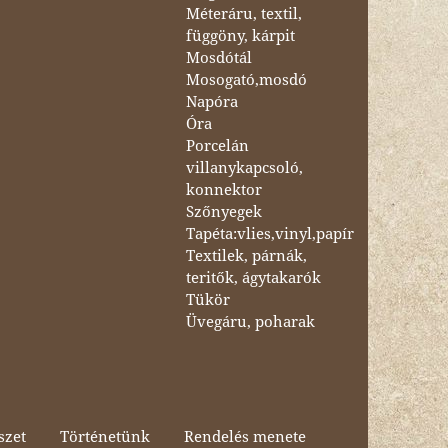
Méteráru, textil,
függöny, kárpit
Mosdótál
Mosogató,mosdó
Napóra
Óra
Porcelán
villanykapcsoló,
konnektor
Szőnyegek
Tapéta:vlies,vinyl,papír
Textilek, párnák,
teritők, ágytakarók
Tükör
Üvegáru, poharak
szet
Történetünk
Rendelés menete