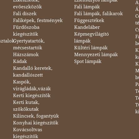
A
evőeszközök
Fali lámpák
Á
Fali díszek
Fali lámpák, falikarok
C
Faliképek, festmények
Függesztékek
t
Fürdőszoba
Kandeláber
C
kiegészítők
Képmegvilágító
F
sztalok
Gyertyatartók,
lámpák
b
mécsestartók
Kültéri lámpák
K
Házszámok
Mennyezeti lámpák
k
Kádak
Spot lámpák
K
Kandalló keretek,
M
kandallószett
b
Kaspók,
P
virágládák,vázák
T
Kerti kiegészítők
T
Kerti kutak,
T
szökőkutak
k
Kilincsek, fogantyúk
Konyhai kiegészítők
Kovácsoltvas
kiegészítők