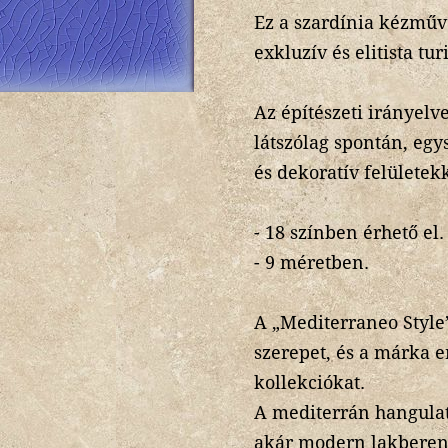
Ez a szardínia kézműve
exkluzív és elitista tu
Az építészeti irányelv
látszólag spontán, egy
és dekoratív felületek
- 18 színben érhető el.
- 9 méretben.
A „Mediterraneo Style”
szerepet, és a márka 
kollekciókat.
A mediterrán hangulat
akár modern lakberend