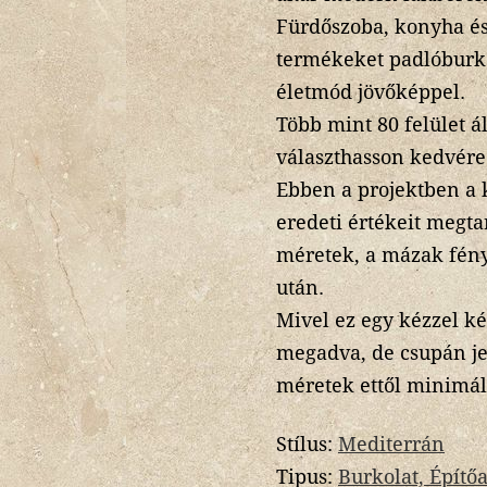
Fürdőszoba, konyha és
termékeket padlóburko
életmód jövőképpel.
Több mint 80 felület á
választhasson kedvére 
Ebben a projektben a 
eredeti értékeit megta
méretek, a mázak fény
után.
Mivel ez egy kézzel k
megadva, de csupán jel
méretek ettől minimál
Stílus:
Mediterrán
Tipus:
Burkolat, Építő