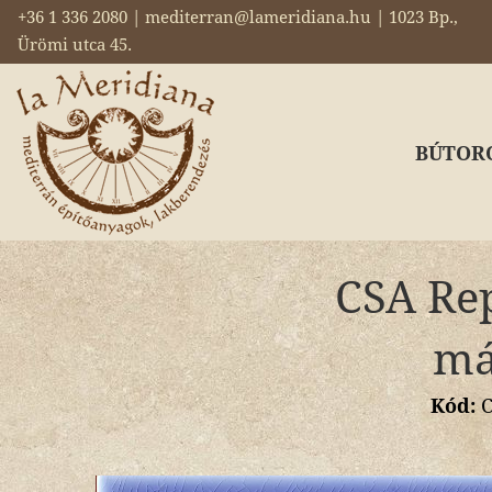
+36 1 336 2080 | mediterran@lameridiana.hu | 1023 Bp.,
Ürömi utca 45.
BÚTOR
CSA Rep
má
Kód:
C