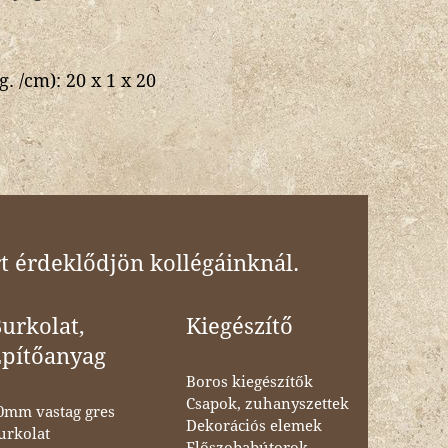
g. /cm):
20 x 1 x 20
t érdeklődjön kollégáinknál.
urkolat,
Kiegészítő
Építőanyag
Boros kiegészítők
Csapok, zuhanyszettek
0mm vastag gres
Dekorációs elemek
urkolat
Előszobabútorok,