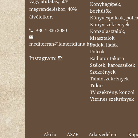
vagy átutalás, 60%
Konyhagépek,
megrendeléskor, 40%
borhűtők
átvételkor.
Könyvespolcok, polc
Könyvszekrények
+36 1 336 2080
Konzolasztalok,
kisasztalok
mediterran@lameridiana.hu
Padok, ládák
Polcok
Instagram:
Radiátor takaró
Székek, karosszékek
Szekrények
Tálalószekrények
Tükör
TV szekrény, konzol
Vitrines szekrények
Akció
ÁSZF
Adatvédelem
Kapc