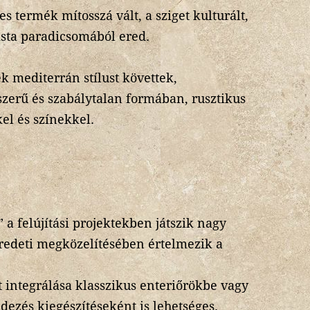
s termék mítosszá vált, a sziget kulturált,
rista paradicsomából ered.
ek mediterrán stílust követtek,
szerű és szabálytalan formában, rusztikus
kel és színekkel.
 a felújítási projektekben játszik nagy
eredeti megközelítésében értelmezik a
 integrálása klasszikus enteriőrökbe vagy
ezés kiegészítéseként is lehetséges.