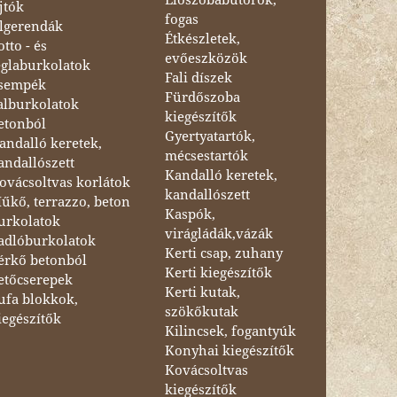
jtók
fogas
lgerendák
Étkészletek,
otto - és
evőeszközök
églaburkolatok
Fali díszek
sempék
Fürdőszoba
alburkolatok
kiegészítők
etonból
Gyertyatartók,
andalló keretek,
mécsestartók
andallószett
Kandalló keretek,
ovácsoltvas korlátok
kandallószett
űkő, terrazzo, beton
Kaspók,
urkolatok
virágládák,vázák
adlóburkolatok
Kerti csap, zuhany
érkő betonból
Kerti kiegészítők
etőcserepek
Kerti kutak,
ufa blokkok,
szökőkutak
iegészítők
Kilincsek, fogantyúk
Konyhai kiegészítők
Kovácsoltvas
kiegészítők