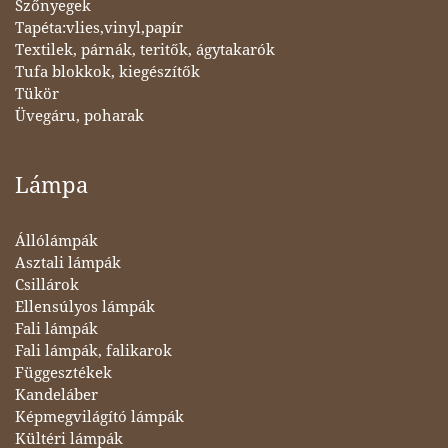
Szőnyegek
Tapéta:vlies,vinyl,papír
Textilek, párnák, teritők, ágytakarók
Tufa blokkok, kiegészítők
Tükör
Üvegáru, poharak
Lámpa
Állólámpák
Asztali lámpák
Csillárok
Ellensúlyos lámpák
Fali lámpák
Fali lámpák, falikarok
Függesztékek
Kandeláber
Képmegvilágító lámpák
Kültéri lámpák