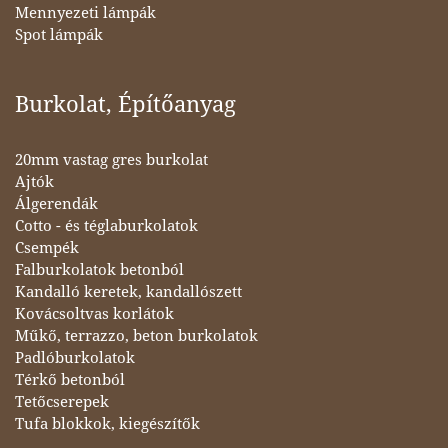
Mennyezeti lámpák
Spot lámpák
Burkolat, Építőanyag
20mm vastag gres burkolat
Ajtók
Álgerendák
Cotto - és téglaburkolatok
Csempék
Falburkolatok betonból
Kandalló keretek, kandallószett
Kovácsoltvas korlátok
Műkő, terrazzo, beton burkolatok
Padlóburkolatok
Térkő betonból
Tetőcserepek
Tufa blokkok, kiegészítők