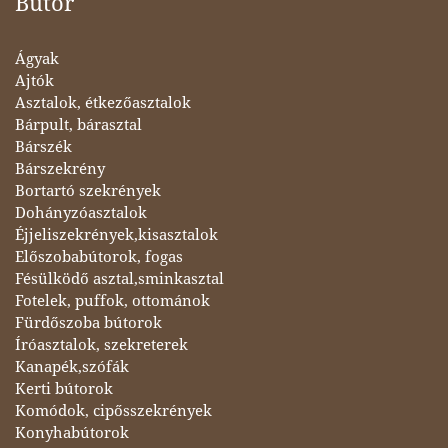
Bútor
Ágyak
Ajtók
Asztalok, étkezőasztalok
Bárpult, bárasztal
Bárszék
Bárszekrény
Bortartó szekrények
Dohányzóasztalok
Éjjeliszekrények,kisasztalok
Előszobabútorok, fogas
Fésülködő asztal,sminkasztal
Fotelek, puffok, ottománok
Fürdőszoba bútorok
Íróasztalok, szekreterek
Kanapék,szófák
Kerti bútorok
Komódok, cipősszekrények
Konyhabútorok