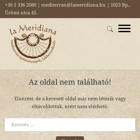
+36 1 336 2080 | mediterran@lameridiana.hu | 1023 Bp.,
Ürömi utca 45.
Az oldal nem található!
Elnézést, de a keresett oldal már nem létezik vagy
eltávolítottuk, ezért nem elérhető.