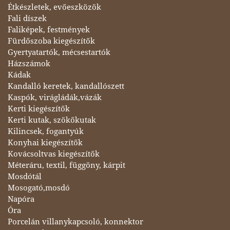
Étkészletek, evőeszközök
Fali díszek
Faliképek, festmények
Fürdőszoba kiegészítők
Gyertyatartók, mécsestartók
Házszámok
Kádak
Kandalló keretek, kandallószett
Kaspók, virágládák,vázák
Kerti kiegészítők
Kerti kutak, szökőkutak
Kilincsek, fogantyúk
Konyhai kiegészítők
Kovácsoltvas kiegészítők
Méteráru, textil, függöny, kárpit
Mosdótál
Mosogató,mosdó
Napóra
Óra
Porcelán villanykapcsoló, konnektor