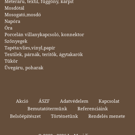
Méteráru, textil, függöny, kárpit
Mosdótál
Mosogató,mosdó
Napóra
Óra
Porcelán villanykapcsoló, konnektor
Szőnyegek
Tapéta:vlies,vinyl,papír
Textilek, párnák, teritők, ágytakarók
Tükör
Üvegáru, poharak
Akció
ÁSZF
Adatvédelem
Kapcsolat
Bemutatótermünk
Referenciáink
Belsőépítészet
Történetünk
Rendelés menete