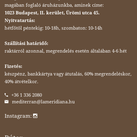
magában foglaló áruházunkba, aminek címe:
1023 Budapest, II. kerület, Ürömi utca 45.
Nyitvatartás:
hétfőtől péntekig: 10-18h, szombaton: 10-14h
Szállítási határidő:
raktárról azonnal, megrendelés esetén általában 4-6 hét
Fizetés:
készpénz, bankkártya vagy átutalás, 60% megrendeléskor,
40% átvételkor.
+36 1 336 2080
mediterran@lameridiana.hu
Instagram: