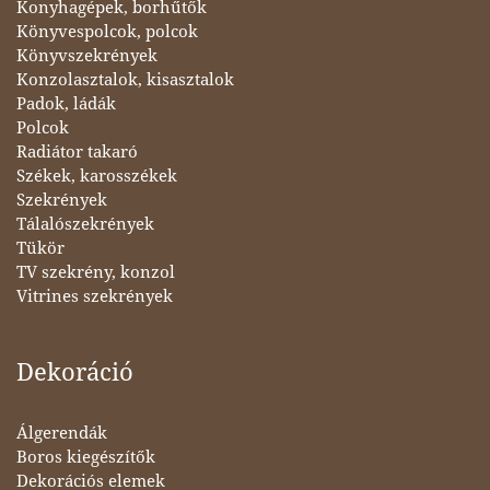
Konyhagépek, borhűtők
Könyvespolcok, polcok
Könyvszekrények
Konzolasztalok, kisasztalok
Padok, ládák
Polcok
Radiátor takaró
Székek, karosszékek
Szekrények
Tálalószekrények
Tükör
TV szekrény, konzol
Vitrines szekrények
Dekoráció
Álgerendák
Boros kiegészítők
Dekorációs elemek