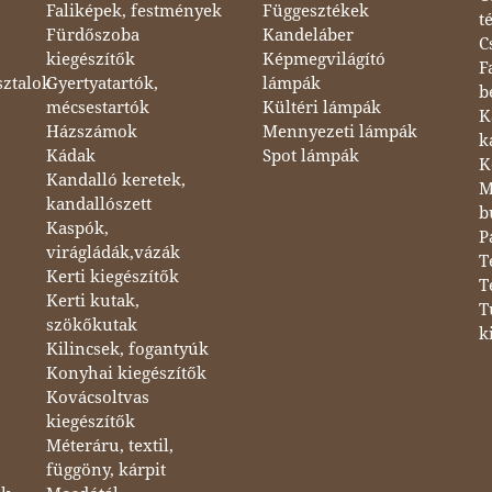
Faliképek, festmények
Függesztékek
t
Fürdőszoba
Kandeláber
C
kiegészítők
Képmegvilágító
F
sztalok
Gyertyatartók,
lámpák
b
mécsestartók
Kültéri lámpák
K
Házszámok
Mennyezeti lámpák
k
Kádak
Spot lámpák
K
Kandalló keretek,
M
kandallószett
b
Kaspók,
P
virágládák,vázák
T
Kerti kiegészítők
T
Kerti kutak,
T
szökőkutak
k
Kilincsek, fogantyúk
Konyhai kiegészítők
Kovácsoltvas
kiegészítők
Méteráru, textil,
függöny, kárpit