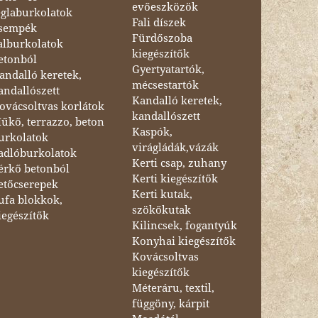
evőeszközök
églaburkolatok
Fali díszek
sempék
Fürdőszoba
alburkolatok
kiegészítők
etonból
Gyertyatartók,
andalló keretek,
mécsestartók
andallószett
Kandalló keretek,
ovácsoltvas korlátok
kandallószett
űkő, terrazzo, beton
Kaspók,
urkolatok
virágládák,vázák
adlóburkolatok
Kerti csap, zuhany
érkő betonból
Kerti kiegészítők
etőcserepek
Kerti kutak,
ufa blokkok,
szökőkutak
iegészítők
Kilincsek, fogantyúk
Konyhai kiegészítők
Kovácsoltvas
kiegészítők
Méteráru, textil,
függöny, kárpit