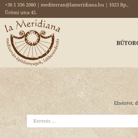
+36 1 336 2080 | mediterran@lameridiana.hu | 1023 Bp.,
Ürömi utca 45.
BÚTOR
Elnézést, d