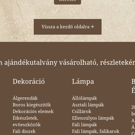
Vissza a kezdő oldalra
ajándékutalvány vásárolható, részletekér
Dekoráció
Lámpa
B
Álgerendák
Állólámpák
Boros kiegészítők
Asztali lámpák
2
Dekorációs elemek
Csillárok
b
Étkészletek,
Ellensúlyos lámpák
A
evőeszközök
Fali lámpák
Á
Fali díszek
Fali lámpák, falikarok
C