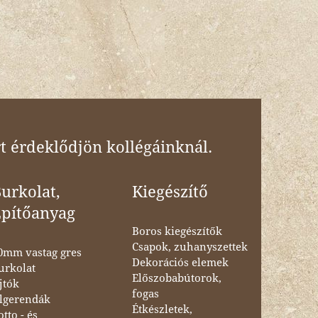
t érdeklődjön kollégáinknál.
urkolat,
Kiegészítő
Építőanyag
Boros kiegészítők
Csapok, zuhanyszettek
0mm vastag gres
Dekorációs elemek
urkolat
Előszobabútorok,
jtók
fogas
lgerendák
Étkészletek,
otto - és