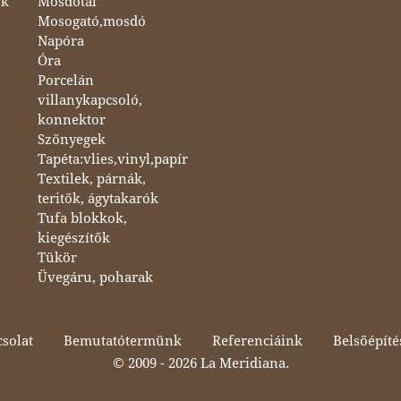
ok
Mosdótál
Mosogató,mosdó
Napóra
Óra
Porcelán
villanykapcsoló,
konnektor
Szőnyegek
Tapéta:vlies,vinyl,papír
Textilek, párnák,
teritők, ágytakarók
Tufa blokkok,
kiegészítők
Tükör
Üvegáru, poharak
solat
Bemutatótermünk
Referenciáink
Belsőépíté
© 2009 -
2026 La Meridiana.