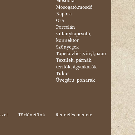
Mosdótál
Mosogató,mosdó
Napóra
Óra
Porcelán
villanykapcsoló,
konnektor
Szőnyegek
Tapéta:vlies,vinyl,papír
Textilek, párnák,
teritők, ágytakarók
Tükör
Üvegáru, poharak
szet
Történetünk
Rendelés menete