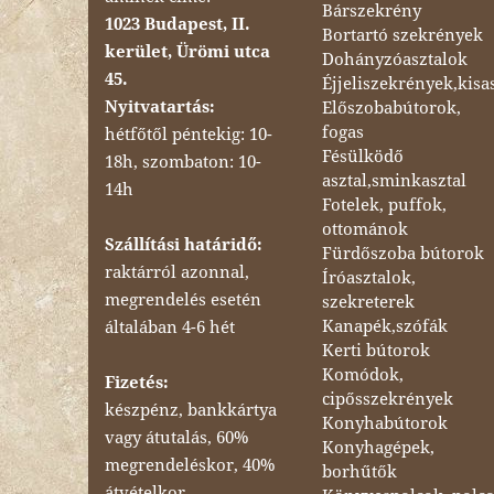
Bárszekrény
1023 Budapest, II.
Bortartó szekrények
kerület, Ürömi utca
Dohányzóasztalok
45.
Éjjeliszekrények,kisa
Nyitvatartás:
Előszobabútorok,
fogas
hétfőtől péntekig: 10-
Fésülködő
18h, szombaton: 10-
asztal,sminkasztal
14h
Fotelek, puffok,
ottománok
Szállítási határidő:
Fürdőszoba bútorok
raktárról azonnal,
Íróasztalok,
megrendelés esetén
szekreterek
Kanapék,szófák
általában 4-6 hét
Kerti bútorok
Komódok,
Fizetés:
cipősszekrények
készpénz, bankkártya
Konyhabútorok
vagy átutalás, 60%
Konyhagépek,
megrendeléskor, 40%
borhűtők
átvételkor.