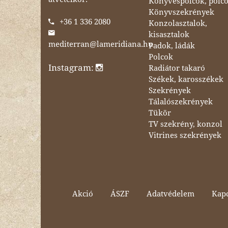
Könyvespolcok, polc
Könyvszekrények
+36 1 336 2080
Konzolasztalok,
kisasztalok
mediterran@lameridiana.hu
Padok, ládák
Polcok
Instagram:
Radiátor takaró
Székek, karosszékek
Szekrények
Tálalószekrények
Tükör
TV szekrény, konzol
Vitrines szekrények
Akció
ÁSZF
Adatvédelem
Kapc