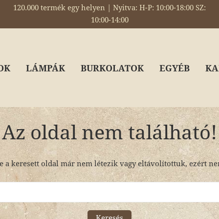
120.000 termék egy helyen | Nyitva: H-P: 10:00-18:00 SZ:
10:00-14:00
OK
LÁMPÁK
BURKOLATOK
EGYÉB
KA
Az oldal nem található!
e a keresett oldal már nem létezik vagy eltávolítottuk, ezért n
Keresés