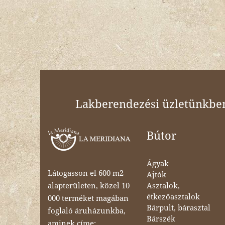
Lakberendezési üzletünkben 
Bútor
Ágyak
Látogasson el 600 m2
Ajtók
Asztalok,
alapterületen, közel 10
étkezőasztalok
000 terméket magában
Bárpult, bárasztal
foglaló áruházunkba,
Bárszék
aminek címe: