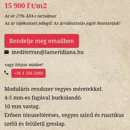
15 900 Ft/m2
Az ár 27% ÁFA-t tartalmaz
Az ár tájékoztató jellegű! Az árváltoztatás jogát fenntartjuk!
Rendelje meg emailben
mediterran@lameridiana.hu
vagy hívjon minket!
+36 1 336 2080
Moduláris rendszer vegyes méretekkel.
4-5 mm-es fugával burkolandó.
10 mm vastag.
Erősen tónuseltéréses, vegyes színű és rusztikus
szélű és felületű greslap.