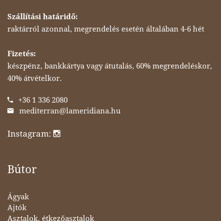
Szállítási határidő:
raktárról azonnal, megrendelés esetén általában 4-6 hét
Fizetés:
készpénz, bankkártya vagy átutalás, 60% megrendeléskor,
40% átvételkor.
+36 1 336 2080
mediterran@lameridiana.hu
Instagram:
Bútor
Ágyak
Ajtók
Asztalok, étkezőasztalok