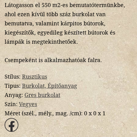
Látogasson el 550 m2-es bemutatótermünkbe,
ahol ezen kívül több száz burkolat van
bemutatva, valamint kárpitos bútorok,
kiegészítők, egyedileg készített bútorok és
lámpák is megtekinthetőek.
Csempeként is alkalmazhatóak falra.
Stílus:
Rusztikus
Tipus:
Burkolat, Építőanyag
Anyag:
Gres burkolat
Szín:
Vegyes
Méret (szél., mély., mag. /cm):
0 x 0 x 1