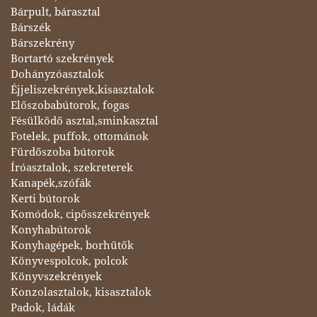
Bárpult, bárasztal
Bárszék
Bárszekrény
Bortartó szekrények
Dohányzóasztalok
Éjjeliszekrények,kisasztalok
Előszobabútorok, fogas
Fésülködő asztal,sminkasztal
Fotelek, puffok, ottománok
Fürdőszoba bútorok
Íróasztalok, szekreterek
Kanapék,szófák
Kerti bútorok
Komódok, cipősszekrények
Konyhabútorok
Konyhagépek, borhűtők
Könyvespolcok, polcok
Könyvszekrények
Konzolasztalok, kisasztalok
Padok, ládák