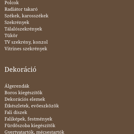
Polcok
Radiátor takaró
Székek, karosszékek
Szekrények
Tálalószekrények
Tükör
TV szekrény, konzol
Vitrines szekrények
Dekoráció
Álgerendák
Boros kiegészítők
Dekorációs elemek
Étkészletek, evőeszközök
Fali díszek
Faliképek, festmények
Fürdőszoba kiegészítők
Gyertyatartók, mécsestartók