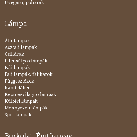
Üvegáru, poharak
Lámpa
Állólámpák
Asztali lámpák
Csillárok
Ellensúlyos lámpák
Fali lámpák
Fali lámpák, falikarok
Függesztékek
Kandeláber
Képmegvilágító lámpák
Kültéri lámpák
Mennyezeti lámpák
Spot lámpák
Burkolat, Építőanyag