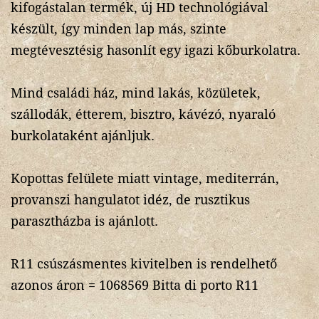
kifogástalan termék, új HD technológiával
készült, így minden lap más, szinte
megtévesztésig hasonlít egy igazi kőburkolatra.
Mind családi ház, mind lakás, közületek,
szállodák, étterem, bisztro, kávézó, nyaraló
burkolataként ajánljuk.
Kopottas felülete miatt vintage, mediterrán,
provanszi hangulatot idéz, de rusztikus
parasztházba is ajánlott.
R11 csúszásmentes kivitelben is rendelhető
azonos áron = 1068569 Bitta di porto R11