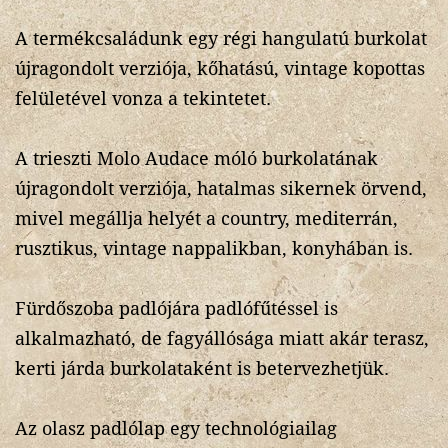
A termékcsaládunk egy régi hangulatú burkolat
újragondolt verziója, kőhatású, vintage kopottas
felületével vonza a tekintetet.
A trieszti Molo Audace móló burkolatának
újragondolt verziója, hatalmas sikernek örvend,
mivel megállja helyét a country, mediterrán,
rusztikus, vintage nappalikban, konyhában is.
Fürdőszoba padlójára padlófűtéssel is
alkalmazható, de fagyállósága miatt akár terasz,
kerti járda burkolataként is betervezhetjük.
Az olasz padlólap egy technológiailag