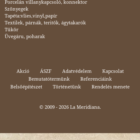
Porcelán villanykapcsoló, konnektor
Szőnyegek
Tapéta:vlies,vinyl,papír
Textilek, párnák, teritők, ágytakarók
Tükör
Üvegáru, poharak
Akció
ÁSZF
Adatvédelem
Kapcsolat
Bemutatótermünk
Referenciáink
Belsőépítészet
Történetünk
Rendelés menete
© 2009 -
2026 La Meridiana.