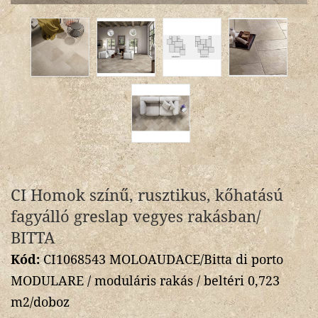
CI Homok színű, rusztikus, kőhatású
fagyálló greslap vegyes rakásban/
BITTA
Kód:
CI1068543 MOLOAUDACE/Bitta di porto
MODULARE / moduláris rakás / beltéri 0,723
m2/doboz