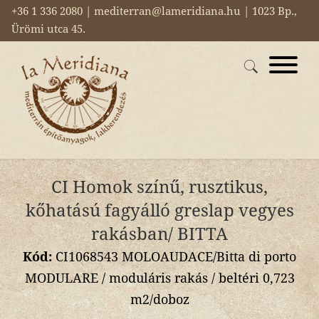
+36 1 336 2080 | mediterran@lameridiana.hu | 1023 Bp.,
Ürömi utca 45.
CI Homok színű, rusztikus,
kőhatású fagyálló greslap vegyes
rakásban/ BITTA
Kód:
CI1068543 MOLOAUDACE/Bitta di porto
MODULARE / moduláris rakás / beltéri 0,723
m2/doboz