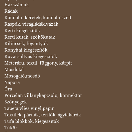
Házszámok
Kádak
Kandalló keretek, kandallószett
Kaspók, virágládák,vázák
Kerti kiegészítők
Kerti kutak, szökőkutak
Kilincsek, fogantyúk
Konyhai kiegészítők
Kovácsoltvas kiegészítők
Méteráru, textil, függöny, kárpit
Mosdótál
Mosogató,mosdó
Napóra
Óra
Porcelán villanykapcsoló, konnektor
Szőnyegek
Tapéta:vlies,vinyl,papír
Textilek, párnák, teritők, ágytakarók
Tufa blokkok, kiegészítők
Tükör