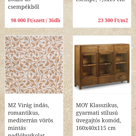
csempékből
98 000 Ft/szett / 36db
23 300 Ft/m2
MZ Virág indás,
MOY Klasszikus,
romantikus,
gyarmati stílusú
mediterrán vörös
üvegajtós komód,
mintás
160x40x115 cm
padlóburkolat,