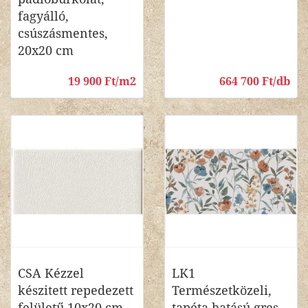
fagyálló,
csúszásmentes,
20x20 cm
19 900 Ft/m2
664 700 Ft/db
CSA Kézzel
LK1
készitett repedezett
Természetközeli,
felületű 10x20 cm-
tapéta hatású gres