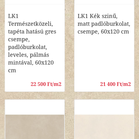
LK1
LK1 Kék szinű,
Természetközeli,
matt padlóburkolat,
tapéta hatású gres
csempe, 60x120 cm
csempe,
padlóburkolat,
leveles, pálmás
mintával, 60x120
cm
22 500 Ft/m2
21 400 Ft/m2