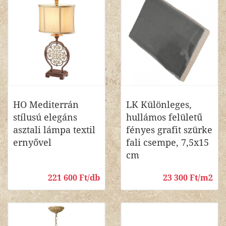
HO Mediterrán
LK Különleges,
stílusú elegáns
hullámos felületű
asztali lámpa textil
fényes grafit szürke
ernyővel
fali csempe, 7,5x15
cm
221 600 Ft/db
23 300 Ft/m2