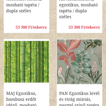
mosható tapéta /
egzotikus, mosható
dupla széles
tapéta / dupla
széles
53 300 Ft/tekercs
53 300 Ft/tekercs
MAJ Egzotikus,
PAN Egzotikus levél
bambusz erdőt
és virág mintás,
idéző, mosható
pasztel színű tapéta