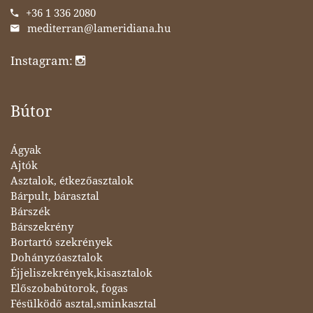
+36 1 336 2080
mediterran@lameridiana.hu
Instagram:
Bútor
Ágyak
Ajtók
Asztalok, étkezőasztalok
Bárpult, bárasztal
Bárszék
Bárszekrény
Bortartó szekrények
Dohányzóasztalok
Éjjeliszekrények,kisasztalok
Előszobabútorok, fogas
Fésülködő asztal,sminkasztal