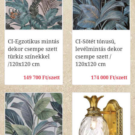
CI-Egzotikus mintás
CI-Sötét tónusú,
dekor csempe szett
levélmintás dekor
türkiz színekkel
csempe szett /
/120x120 cm
120x120 cm
149 700 Ft/szett
174 000 Ft/szett