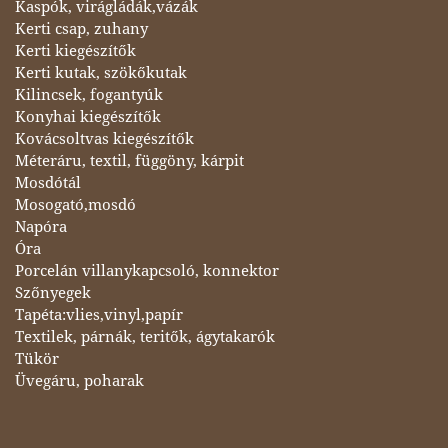
Kaspók, virágládák,vázák
Kerti csap, zuhany
Kerti kiegészítők
Kerti kutak, szökőkutak
Kilincsek, fogantyúk
Konyhai kiegészítők
Kovácsoltvas kiegészítők
Méteráru, textil, függöny, kárpit
Mosdótál
Mosogató,mosdó
Napóra
Óra
Porcelán villanykapcsoló, konnektor
Szőnyegek
Tapéta:vlies,vinyl,papír
Textilek, párnák, teritők, ágytakarók
Tükör
Üvegáru, poharak