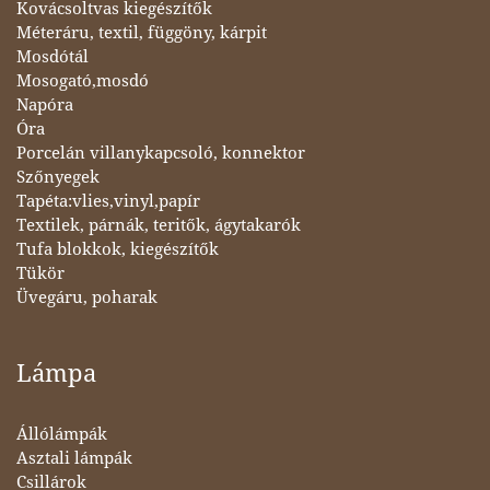
Kovácsoltvas kiegészítők
Méteráru, textil, függöny, kárpit
Mosdótál
Mosogató,mosdó
Napóra
Óra
Porcelán villanykapcsoló, konnektor
Szőnyegek
Tapéta:vlies,vinyl,papír
Textilek, párnák, teritők, ágytakarók
Tufa blokkok, kiegészítők
Tükör
Üvegáru, poharak
Lámpa
Állólámpák
Asztali lámpák
Csillárok