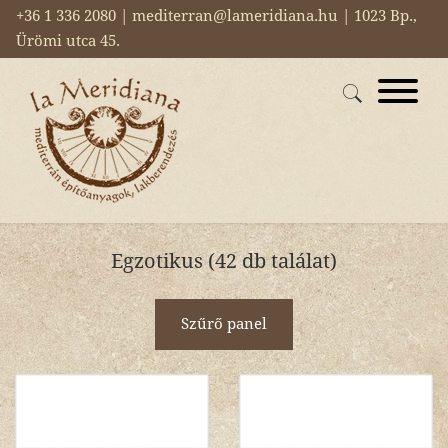
+36 1 336 2080 | mediterran@lameridiana.hu | 1023 Bp.,
Ürömi utca 45.
Egzotikus (42 db találat)
Szűrő panel