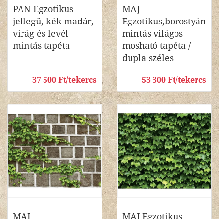
PAN Egzotikus
MAJ
jellegű, kék madár,
Egzotikus,borostyán
virág és levél
mintás világos
mintás tapéta
mosható tapéta /
dupla széles
37 500 Ft/tekercs
53 300 Ft/tekercs
MAJ
MAJ Egzotikus,