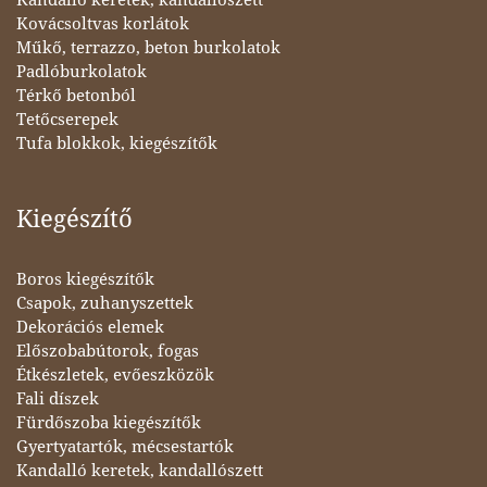
Kandalló keretek, kandallószett
Kovácsoltvas korlátok
Műkő, terrazzo, beton burkolatok
Padlóburkolatok
Térkő betonból
Tetőcserepek
Tufa blokkok, kiegészítők
Kiegészítő
Boros kiegészítők
Csapok, zuhanyszettek
Dekorációs elemek
Előszobabútorok, fogas
Étkészletek, evőeszközök
Fali díszek
Fürdőszoba kiegészítők
Gyertyatartók, mécsestartók
Kandalló keretek, kandallószett