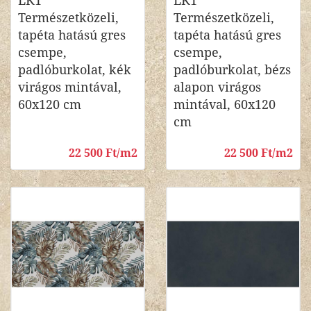
LK1
LK1
Természetközeli,
Természetközeli,
tapéta hatású gres
tapéta hatású gres
csempe,
csempe,
padlóburkolat, kék
padlóburkolat, bézs
virágos mintával,
alapon virágos
60x120 cm
mintával, 60x120
cm
22 500 Ft/m2
22 500 Ft/m2