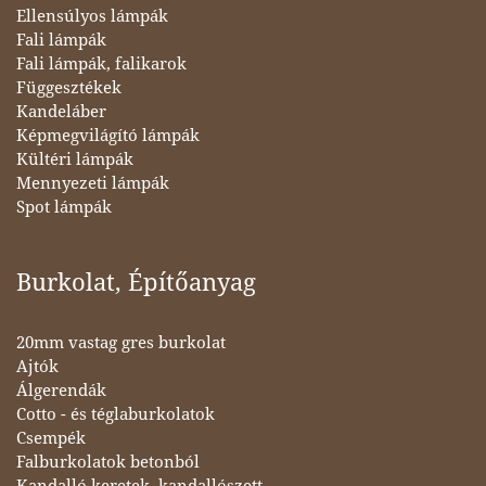
Ellensúlyos lámpák
Fali lámpák
Fali lámpák, falikarok
Függesztékek
Kandeláber
Képmegvilágító lámpák
Kültéri lámpák
Mennyezeti lámpák
Spot lámpák
Burkolat, Építőanyag
20mm vastag gres burkolat
Ajtók
Álgerendák
Cotto - és téglaburkolatok
Csempék
Falburkolatok betonból