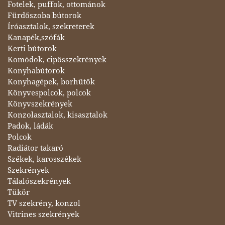
Fotelek, puffok, ottománok
Fürdőszoba bútorok
Íróasztalok, szekreterek
Kanapék,szófák
Kerti bútorok
Komódok, cipősszekrények
Konyhabútorok
Konyhagépek, borhűtők
Könyvespolcok, polcok
Könyvszekrények
Konzolasztalok, kisasztalok
Padok, ládák
Polcok
Radiátor takaró
Székek, karosszékek
Szekrények
Tálalószekrények
Tükör
TV szekrény, konzol
Vitrines szekrények