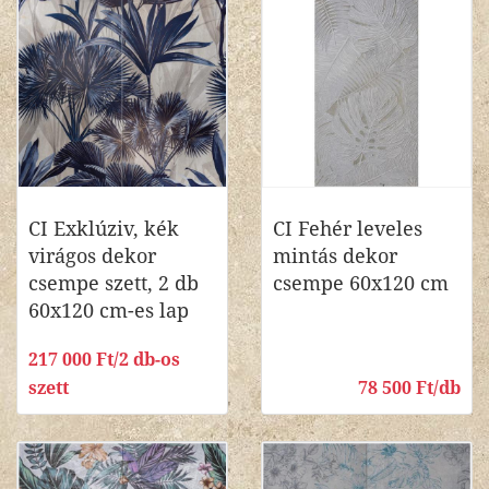
CI Exklúziv, kék
CI Fehér leveles
virágos dekor
mintás dekor
csempe szett, 2 db
csempe 60x120 cm
60x120 cm-es lap
217 000 Ft/2 db-os
szett
78 500 Ft/db