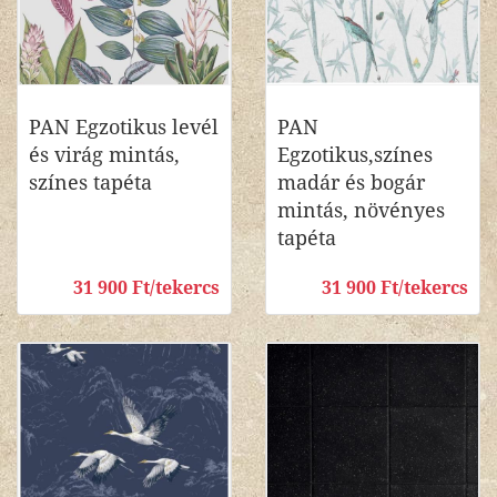
PAN Egzotikus levél
PAN
és virág mintás,
Egzotikus,színes
színes tapéta
madár és bogár
mintás, növényes
tapéta
31 900 Ft/tekercs
31 900 Ft/tekercs