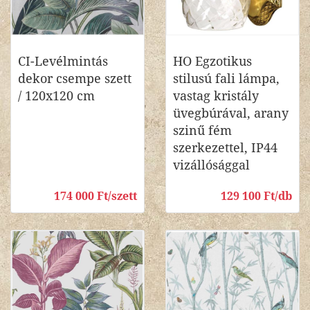
CI-Levélmintás
HO Egzotikus
dekor csempe szett
stilusú fali lámpa,
/ 120x120 cm
vastag kristály
üvegbúrával, arany
szinű fém
szerkezettel, IP44
vizállósággal
174 000 Ft/szett
129 100 Ft/db