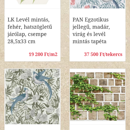
LK Levél mintás,
PAN Egzotikus
fehér, hatszögletű
jellegű, madár,
járólap, csempe
virág és levél
28,5x33 cm
mintás tapéta
19 200 Ft/m2
37 500 Ft/tekercs