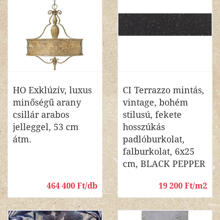
HO Exklúzív, luxus
CI Terrazzo mintás,
minőségű arany
vintage, bohém
csillár arabos
stilusú, fekete
jelleggel, 53 cm
hosszúkás
átm.
padlóburkolat,
falburkolat, 6x25
cm, BLACK PEPPER
464 400 Ft/db
19 200 Ft/m2