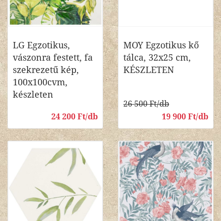
LG Egzotikus,
MOY Egzotikus kő
vászonra festett, fa
tálca, 32x25 cm,
szekrezetű kép,
KÉSZLETEN
100x100cvm,
készleten
26 500 Ft/db
24 200 Ft/db
19 900 Ft/db