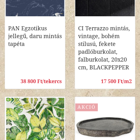
PAN Egzotikus
CI Terrazzo mintás,
jellegű, daru mintás
vintage, bohém
tapéta
stilusú, fekete
padlóburkolat,
falburkolat, 20x20
cm, BLACKPEPPER
38 800 Ft/tekercs
17 500 Ft/m2
AKCIÓ