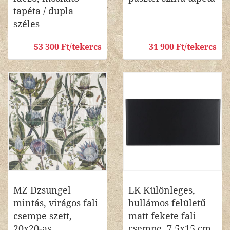
tapéta / dupla
széles
53 300 Ft/tekercs
31 900 Ft/tekercs
MZ Dzsungel
LK Különleges,
mintás, virágos fali
hullámos felületű
csempe szett,
matt fekete fali
20x20-as
csempe, 7,5x15 cm