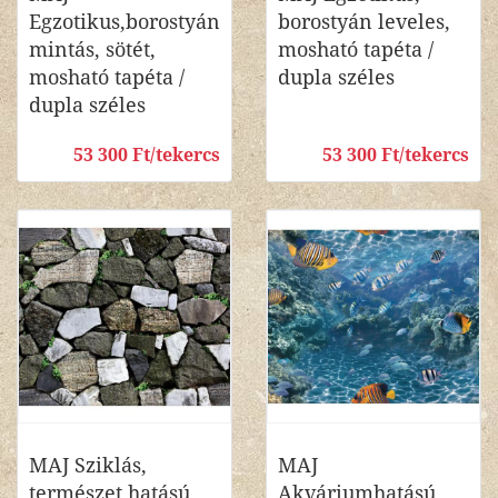
Egzotikus,borostyán
borostyán leveles,
mintás, sötét,
mosható tapéta /
mosható tapéta /
dupla széles
dupla széles
53 300 Ft/tekercs
53 300 Ft/tekercs
MAJ Sziklás,
MAJ
természet hatású,
Akváriumhatású,