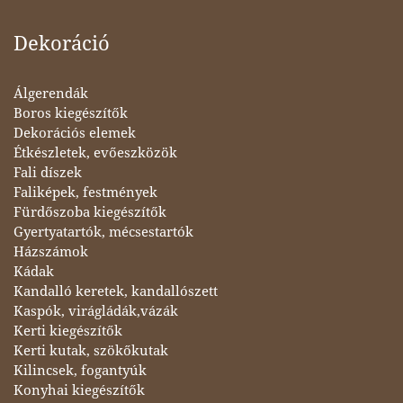
Dekoráció
Álgerendák
Boros kiegészítők
Dekorációs elemek
Étkészletek, evőeszközök
Fali díszek
Faliképek, festmények
Fürdőszoba kiegészítők
Gyertyatartók, mécsestartók
Házszámok
Kádak
Kandalló keretek, kandallószett
Kaspók, virágládák,vázák
Kerti kiegészítők
Kerti kutak, szökőkutak
Kilincsek, fogantyúk
Konyhai kiegészítők