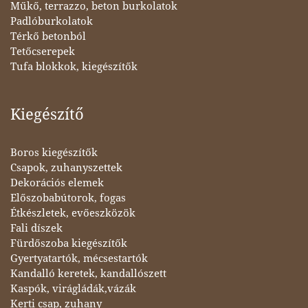
Műkő, terrazzo, beton burkolatok
Padlóburkolatok
Térkő betonból
Tetőcserepek
Tufa blokkok, kiegészítők
Kiegészítő
Boros kiegészítők
Csapok, zuhanyszettek
Dekorációs elemek
Előszobabútorok, fogas
Étkészletek, evőeszközök
Fali díszek
Fürdőszoba kiegészítők
Gyertyatartók, mécsestartók
Kandalló keretek, kandallószett
Kaspók, virágládák,vázák
Kerti csap, zuhany