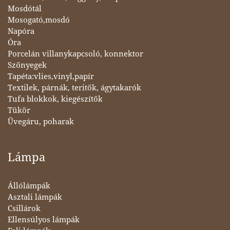
Mosdótál
Mosogató,mosdó
Napóra
Óra
Porcelán villanykapcsoló, konnektor
Szőnyegek
Tapéta:vlies,vinyl,papír
Textilek, párnák, teritők, ágytakarók
Tufa blokkok, kiegészítők
Tükör
Üvegáru, poharak
Lámpa
Állólámpák
Asztali lámpák
Csillárok
Ellensúlyos lámpák