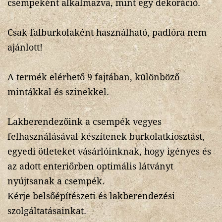
csempeként alkalmazva, mint egy dekoráció.
Csak falburkolaként használható, padlóra nem
ajánlott!
A termék elérhető 9 fajtában, különböző
mintákkal és szinekkel.
Lakberendezőink a csempék vegyes
felhasználásával készítenek burkolatkiosztást,
egyedi ötleteket vásárlóinknak, hogy igényes és
az adott enteriőrben optimális látványt
nyújtsanak a csempék.
Kérje belsőépítészeti és lakberendezési
szolgáltatásainkat.