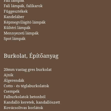
Fali lámpák
Fali lámpák, falikarok
Függesztékek
Kandeláber
Képmegvilágító lámpák
Kültéri lámpák
Mennyezeti lámpák
Spot lámpák
Burkolat, Építőanyag
20mm vastag gres burkolat
Ajtók
Álgerendák
Cotto - és téglaburkolatok
Csempék
Falburkolatok betonból
Kandalló keretek, kandallószett
Kovácsoltvas korlátok