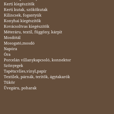
Kerti kiegészítők
Kerti kutak, szökőkutak
Kilincsek, fogantyúk
Konyhai kiegészítők
Kovácsoltvas kiegészítők
Méteráru, textil, függöny, kárpit
Mosdótál
Mosogató,mosdó
Napóra
Óra
Porcelán villanykapcsoló, konnektor
Szőnyegek
Tapéta:vlies,vinyl,papír
Textilek, párnák, teritők, ágytakarók
Tükör
Üvegáru, poharak