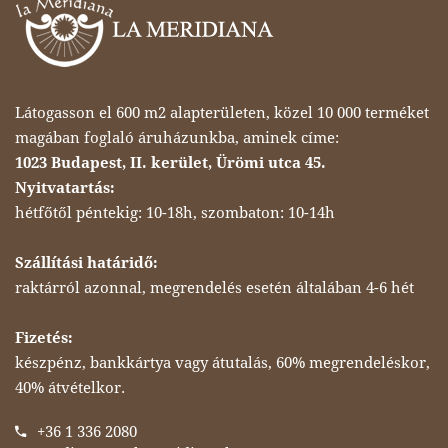
Látogasson el 600 m2 alapterületen, közel 10 000 terméket
magában foglaló áruházunkba, aminek címe:
1023 Budapest, II. kerület, Ürömi utca 45.
Nyitvatartás:
hétfőtől péntekig: 10-18h, szombaton: 10-14h
Szállítási határidő:
raktárról azonnal, megrendelés esetén általában 4-6 hét
Fizetés:
készpénz, bankkártya vagy átutalás, 60% megrendeléskor,
40% átvételkor.
+36 1 336 2080