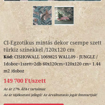
CI-Egzotikus mintás dekor csempe szett
türkiz színekkel /120x120 cm
Kód:
CISHOWALL 1069825 WALL09 - JUNGLE /
1doboz=1szett=2db 60x120cm=120x120 cm= 1.44
m2 /doboz
149 700 Ft/szett
Az ár 27% ÁFA-t tartalmaz
Az ár tájékoztató jellegű! Az árváltoztatás jogát fenntartjuk!