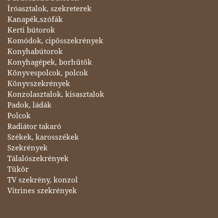
Íróasztalok, szekreterek
Kanapék,szófák
Kerti bútorok
Komódok, cipősszekrények
Konyhabútorok
Konyhagépek, borhűtők
Könyvespolcok, polcok
Könyvszekrények
Konzolasztalok, kisasztalok
Padok, ládák
Polcok
Radiátor takaró
Székek, karosszékek
Szekrények
Tálalószekrények
Tükör
TV szekrény, konzol
Vitrines szekrények