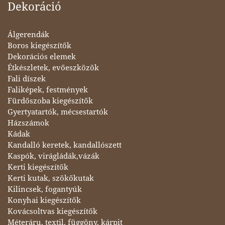
Dekoráció
Álgerendák
Boros kiegészítők
Dekorációs elemek
Étkészletek, evőeszközök
Fali díszek
Faliképek, festmények
Fürdőszoba kiegészítők
Gyertyatartók, mécsestartók
Házszámok
Kádak
Kandalló keretek, kandallószett
Kaspók, virágládák,vázák
Kerti kiegészítők
Kerti kutak, szökőkutak
Kilincsek, fogantyúk
Konyhai kiegészítők
Kovácsoltvas kiegészítők
Méteráru, textil, függöny, kárpit