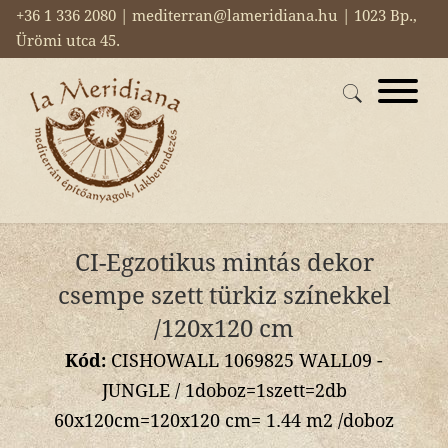
+36 1 336 2080 | mediterran@lameridiana.hu | 1023 Bp.,
Ürömi utca 45.
CI-Egzotikus mintás dekor
csempe szett türkiz színekkel
/120x120 cm
Kód:
CISHOWALL 1069825 WALL09 -
JUNGLE / 1doboz=1szett=2db
60x120cm=120x120 cm= 1.44 m2 /doboz