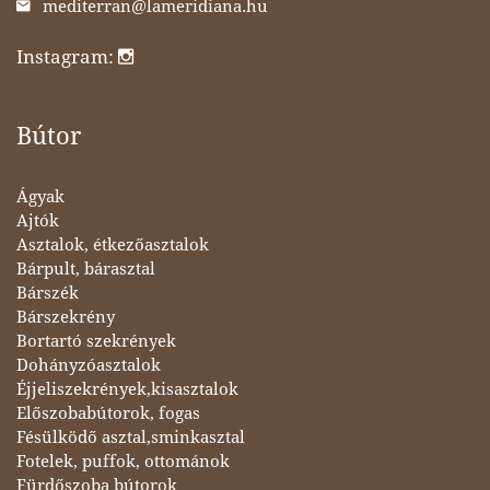
mediterran@lameridiana.hu
Instagram:
Bútor
Ágyak
Ajtók
Asztalok, étkezőasztalok
Bárpult, bárasztal
Bárszék
Bárszekrény
Bortartó szekrények
Dohányzóasztalok
Éjjeliszekrények,kisasztalok
Előszobabútorok, fogas
Fésülködő asztal,sminkasztal
Fotelek, puffok, ottománok
Fürdőszoba bútorok