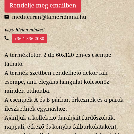
Rendelje meg emailben
mediterran@lameridiana.hu
vagy hívjon minket!
+36 1 336 2080
A termékfotón 2 db 60x120 cm-es csempe
látható.
A termék szettben rendelhető dekor fali
csempe, ami elegáns hangulat kölcsönöz
minden otthonba.
A csempék A és B párban érkeznek és a párok
ileszkednek egymáshoz.
Ajánljuk a kollekció darabjait fürdőszobák,
nappali, étkező és konyha falburkolataként,