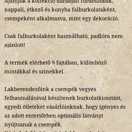
Ajánljuk a kollekció darabjait fürdőszobák,
nappali, étkező és konyha falburkolataként,
csempeként alkalmazva, mint egy dekoráció.
Csak falburkolaként használható, padlóra nem
ajánlott!
A termék elérhető 9 fajtában, különböző
mintákkal és szinekkel.
Lakberendezőink a csempék vegyes
felhasználásával készítenek burkolatkiosztást,
egyedi ötleteket vásárlóinknak, hogy igényes és
az adott enteriőrben optimális látványt
nyújtsanak a csempék.