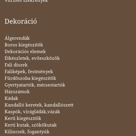
Vitrines szekrények
Dekoráció
Álgerendák
Boros kiegészítők
Dekorációs elemek
Étkészletek, evőeszközök
Fali díszek
Faliképek, festmények
Fürdőszoba kiegészítők
Gyertyatartók, mécsestartók
Házszámok
Kádak
Kandalló keretek, kandallószett
Kaspók, virágládák,vázák
Kerti kiegészítők
Kerti kutak, szökőkutak
Kilincsek, fogantyúk