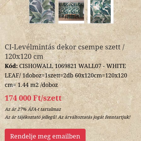
CI-Levélmintás dekor csempe szett /
120x120 cm
Kód:
CISHOWALL 1069821 WALL07 - WHITE
LEAF/ 1doboz=1szett=2db 60x120cm=120x120
cm= 1.44 m2 /doboz
174 000 Ft/szett
Az ár 27% ÁFA-t tartalmaz
Az ár tájékoztató jellegű! Az árváltoztatás jogát fenntartjuk!
Rendelje meg emailben