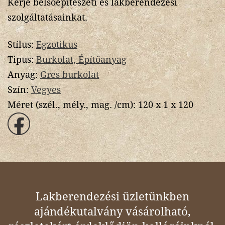
Kérje belsőépítészeti és lakberendezési
szolgáltatásainkat.
Stílus:
Egzotikus
Tipus:
Burkolat, Építőanyag
Anyag:
Gres burkolat
Szín:
Vegyes
Méret (szél., mély., mag. /cm):
120 x 1 x 120
Lakberendezési üzletünkben
ajándékutalvány vásárolható,