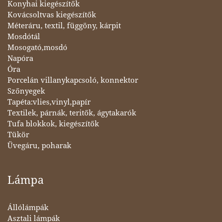
Konyhai kiegészítők
Kovácsoltvas kiegészítők
Méteráru, textil, függöny, kárpit
Mosdótál
Mosogató,mosdó
Napóra
Óra
Porcelán villanykapcsoló, konnektor
Szőnyegek
Tapéta:vlies,vinyl,papír
Textilek, párnák, teritők, ágytakarók
Tufa blokkok, kiegészítők
Tükör
Üvegáru, poharak
Lámpa
Állólámpák
Asztali lámpák