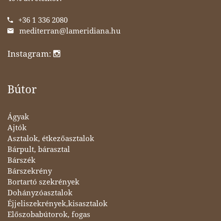
+36 1 336 2080
mediterran@lameridiana.hu
Instagram:
Bútor
Ágyak
Ajtók
Asztalok, étkezőasztalok
Bárpult, bárasztal
Bárszék
Bárszekrény
Bortartó szekrények
Dohányzóasztalok
Éjjeliszekrények,kisasztalok
Előszobabútorok, fogas