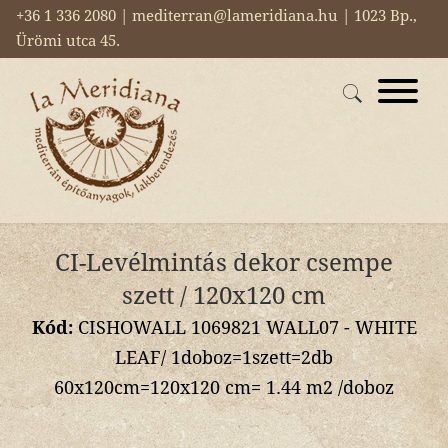
+36 1 336 2080 | mediterran@lameridiana.hu | 1023 Bp.,
Ürömi utca 45.
CI-Levélmintás dekor csempe
szett / 120x120 cm
Kód:
CISHOWALL 1069821 WALL07 - WHITE
LEAF/ 1doboz=1szett=2db
60x120cm=120x120 cm= 1.44 m2 /doboz