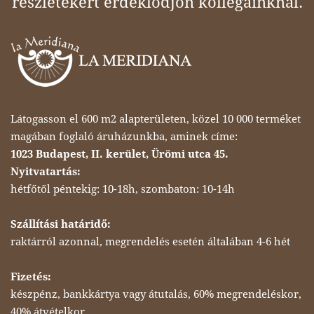
részletekért érdeklődjön kollégáinknál.
Látogasson el 600 m2 alapterületen, közel 10 000 terméket
magában foglaló áruházunkba, aminek címe:
1023 Budapest, II. kerület, Ürömi utca 45.
Nyitvatartás:
hétfőtől péntekig: 10-18h, szombaton: 10-14h
Szállítási határidő:
raktárról azonnal, megrendelés esetén általában 4-6 hét
Fizetés:
készpénz, bankkártya vagy átutalás, 60% megrendeléskor,
40% átvételkor.