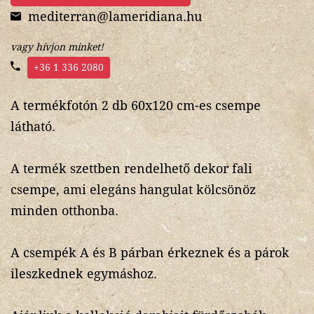
mediterran@lameridiana.hu
vagy hívjon minket!
+36 1 336 2080
A termékfotón 2 db 60x120 cm-es csempe
látható.
A termék szettben rendelhető dekor fali
csempe, ami elegáns hangulat kölcsönöz
minden otthonba.
A csempék A és B párban érkeznek és a párok
ileszkednek egymáshoz.