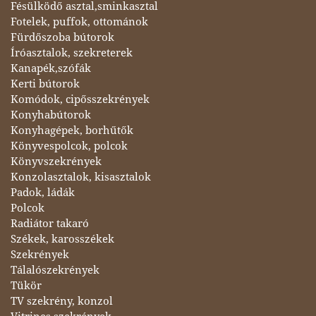
Fésülködő asztal,sminkasztal
Fotelek, puffok, ottománok
Fürdőszoba bútorok
Íróasztalok, szekreterek
Kanapék,szófák
Kerti bútorok
Komódok, cipősszekrények
Konyhabútorok
Konyhagépek, borhűtők
Könyvespolcok, polcok
Könyvszekrények
Konzolasztalok, kisasztalok
Padok, ládák
Polcok
Radiátor takaró
Székek, karosszékek
Szekrények
Tálalószekrények
Tükör
TV szekrény, konzol