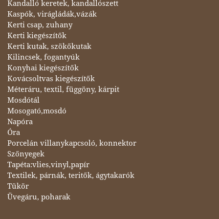
Kandalló keretek, kandallószett
Kaspók, virágládák,vázák
Kerti csap, zuhany
Kerti kiegészítők
Kerti kutak, szökőkutak
Kilincsek, fogantyúk
Konyhai kiegészítők
Kovácsoltvas kiegészítők
Méteráru, textil, függöny, kárpit
Mosdótál
Mosogató,mosdó
Napóra
Óra
Porcelán villanykapcsoló, konnektor
Szőnyegek
Tapéta:vlies,vinyl,papír
Textilek, párnák, teritők, ágytakarók
Tükör
Üvegáru, poharak