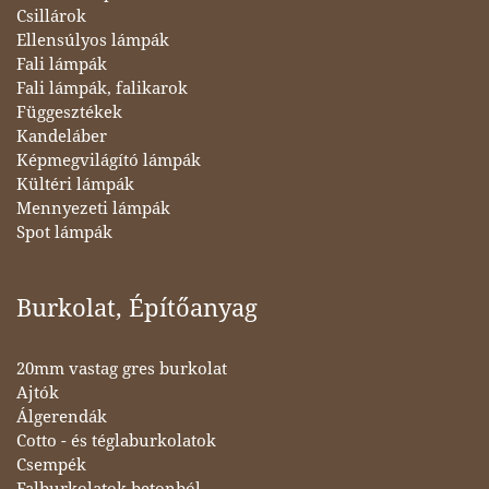
Csillárok
Ellensúlyos lámpák
Fali lámpák
Fali lámpák, falikarok
Függesztékek
Kandeláber
Képmegvilágító lámpák
Kültéri lámpák
Mennyezeti lámpák
Spot lámpák
Burkolat, Építőanyag
20mm vastag gres burkolat
Ajtók
Álgerendák
Cotto - és téglaburkolatok
Csempék
Falburkolatok betonból